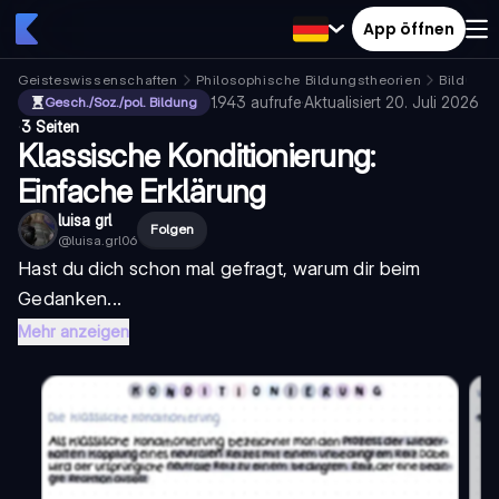
App öffnen
Geisteswissenschaften
Philosophische Bildungstheorien
Bildung
1.943
aufrufe
·
Aktualisiert
20. Juli 2026
Gesch./Soz./pol. Bildung
·
3 Seiten
Klassische Konditionierung:
Einfache Erklärung
luisa grl
Folgen
@
luisa.grl06
Hast du dich schon mal gefragt, warum dir beim
Gedanken...
Mehr anzeigen