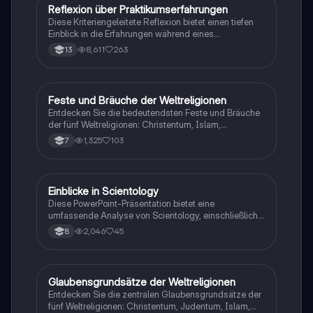
Reflexion über Praktikumserfahrungen
Gesch./Soz./pol. Bildung
Diese Kriteriengeleitete Reflexion bietet einen tiefen
Einblick in die Erfahrungen während eines
dreiwöchigen Praktikums in der XYbranche. Sie
8,611
263
13
behandelt soziale, funktionale und berufsorientierende
Aspekte, die das Praktikum prägten, und hebt die
Bedeutung der Branche sowie die vielfältigen
Karrieremöglichkeiten hervor. Ideal für Studierende,
Feste und Bräuche der Weltreligionen
Religion
die sich auf ein Praktikum vorbereiten oder mehr über
Entdecken Sie die bedeutendsten Feste und Bräuche
die XYbranche erfahren möchten.
der fünf Weltreligionen: Christentum, Islam,
Hinduismus, Judentum und Buddhismus. Diese
1,325
103
7
Mind-Map bietet einen umfassenden Überblick über
religiöse Praktiken, Feiertage und kulturelle
Traditionen, die das Leben der Gläubigen prägen.
Ideal für Studierende der Religionswissenschaften
Einblicke in Scientology
Philosophie
und interkulturellen Studien.
Diese PowerPoint-Präsentation bietet eine
umfassende Analyse von Scientology, einschließlich
der prominenten Mitglieder, der grundlegenden
2,046
45
8
Weltanschauung, der Ziele der Scientologen und der
damit verbundenen Kontroversen. Ideal für den
Ethikunterricht und zur Vertiefung des Verständnisses
über Sekten und religiöse Gemeinschaften.
Glaubensgrundsätze der Weltreligionen
Religion
Entdecken Sie die zentralen Glaubensgrundsätze der
fünf Weltreligionen: Christentum, Judentum, Islam,