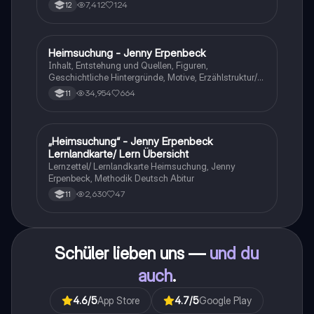
7,412
124
12
Heimsuchung - Jenny Erpenbeck
Deutsch
Inhalt, Entstehung und Quellen, Figuren,
Geschichtliche Hintergründe, Motive, Erzählstruktur/-
stil
34,954
664
11
„Heimsuchung“ - Jenny Erpenbeck
Deutsch
Lernlandkarte/ Lern Übersicht
Lernzettel/ Lernlandkarte Heimsuchung, Jenny
Erpenbeck, Methodik Deutsch Abitur
2,630
47
11
Schüler lieben uns —
und du
auch
.
4.6
/5
App Store
4.7
/5
Google Play