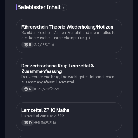
Gesellschaft im Deutschen Kaiserreich, die Rolle der
Beliebtester Inhalt
9
Baumwoll- und Eisenindustrie sowie die
Auswirkungen auf die soziale Mobilität und
Urbanisierung. Ideal für Studierende der Geschichte
und Wirtschaftswissenschaften.
Führerschein Theorie Wiederholung/Notizen
Lerntipps
Schilder, Zeichen, Zahlen, Vorfahrt und mehr - alles für
die theoretische Führerscheinprüfung :)
9,683
161
11
Der zerbrochene Krug Lernzettel &
Deutsch
Zusammenfassung
Der zerbrochene Krug, Die wichtigsten Informationen
zusammengefasst, Lernzettel
23,520
356
12
Lernzettel ZP 10 Mathe
Mathe
Lernzettel von der ZP 10
5,368
116
10