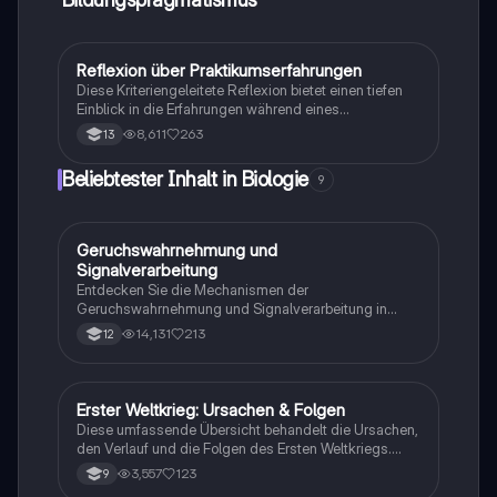
Reflexion über Praktikumserfahrungen
Gesch./Soz./pol. Bildung
Diese Kriteriengeleitete Reflexion bietet einen tiefen
Einblick in die Erfahrungen während eines
dreiwöchigen Praktikums in der XYbranche. Sie
8,611
263
13
behandelt soziale, funktionale und berufsorientierende
Aspekte, die das Praktikum prägten, und hebt die
Beliebtester Inhalt in Biologie
9
Bedeutung der Branche sowie die vielfältigen
Karrieremöglichkeiten hervor. Ideal für Studierende,
die sich auf ein Praktikum vorbereiten oder mehr über
die XYbranche erfahren möchten.
Geruchswahrnehmung und
Biologie
Signalverarbeitung
Entdecken Sie die Mechanismen der
Geruchswahrnehmung und Signalverarbeitung in
Nervenzellen. Diese Übungsaufgaben für das
14,131
213
12
mündliche Abitur in Neurobiologie behandeln
Rezeptorpotentiale, Aktionspotentiale und die
Codierung von Geruchsstoffsignalen. Ideal für
Studierende, die sich auf Prüfungen vorbereiten.
Erster Weltkrieg: Ursachen & Folgen
Geschichte
Diese umfassende Übersicht behandelt die Ursachen,
den Verlauf und die Folgen des Ersten Weltkriegs.
Erfahren Sie mehr über die Julikrise 1914, die
3,557
123
9
Kriegsziele der Großmächte, den Schlieffen-Plan, den