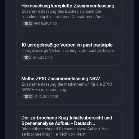
Heimsuchung komplette Zusammenfassung
Deutsch
Zusammenfassung des Buches als auch der
einzelnen Kapitel und deren Charakteren. Auch
tabellarisch. Im Unterricht ohne KI erstellt
5,868
120
12
1
10 unregelmäßige Verben im past participle
Englisch
unregelmäßige Verben aus Englisch - past participle
4,282
3
6
Mathe ZP10 Zusammenfassung NRW
Mathe
Zusammenfassung der Mathethemwn für die ZP10
NRW + Formelsammlung
10,201
518
10
Der zerbrochene Krug Inhaltsübersicht und
Deutsch
Szenenanalyse Aufbau - Deutsch
Q1/Q2/Abitur
Inhaltsübersicht und Szenenanalyse Aufbau “der
zerbrochne Krug” Heinrich von Kleist