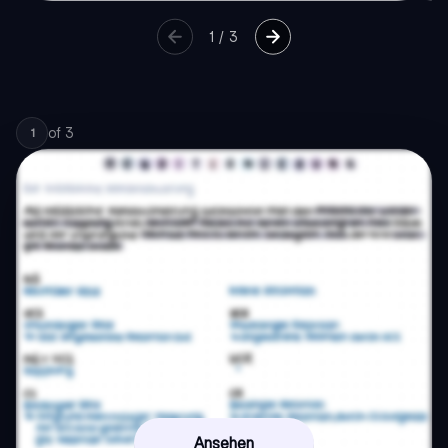
1
/
3
of
3
1
Ansehen