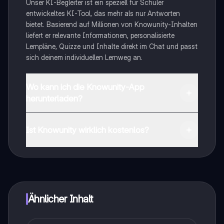
Unser KI-Begleiter ist ein speziell für Schüler
entwickeltes KI-Tool, das mehr als nur Antworten
bietet. Basierend auf Millionen von Knowunity-Inhalten
liefert er relevante Informationen, personalisierte
Lernpläne, Quizze und Inhalte direkt im Chat und passt
sich deinem individuellen Lernweg an.
Wo kann ich die Knowunity-App
herunterladen?
Du kannst die App im Google Play Store und im Apple
App Store herunterladen.
Ist Knowunity wirklich kostenlos?
Genau! Genieße kostenlosen Zugang zu Lerninhalten,
vernetze dich mit anderen Schülern und hol dir
sofortige Hilfe – alles direkt auf deinem Handy.
Ähnlicher Inhalt