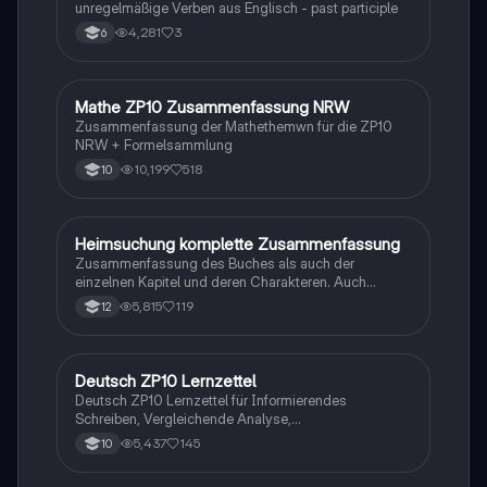
unregelmäßige Verben aus Englisch - past participle
4,281
3
6
Mathe ZP10 Zusammenfassung NRW
Mathe
Zusammenfassung der Mathethemwn für die ZP10
NRW + Formelsammlung
10,199
518
10
Heimsuchung komplette Zusammenfassung
Deutsch
Zusammenfassung des Buches als auch der
einzelnen Kapitel und deren Charakteren. Auch
tabellarisch. Im Unterricht ohne KI erstellt
5,815
119
12
Deutsch ZP10 Lernzettel
Deutsch
Deutsch ZP10 Lernzettel für Informierendes
Schreiben, Vergleichende Analyse,
Sachtexte/Roman/Gedicht..
5,437
145
10