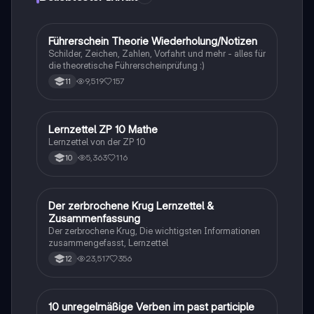
Herausforderungen, die zur Instabilität und zum
Scheitern der Weimarer Republik führten. Ideal für
Studierende, die sich mit der Geschichte und den
F
Führerschein Theorie Wiederholung/Notizen
Lerntipps
Ursachen der Weimarer Republik auseinandersetzen
Schilder, Zeichen, Zahlen, Vorfahrt und mehr - alles für
möchten.
die theoretische Führerscheinprüfung :)
9,519
157
11
Lernzettel ZP 10 Mathe
Mathe
Lernzettel von der ZP 10
5,363
116
10
Der zerbrochene Krug Lernzettel &
Deutsch
Zusammenfassung
Der zerbrochene Krug, Die wichtigsten Informationen
zusammengefasst, Lernzettel
23,517
356
12
1
10 unregelmäßige Verben im past participle
Englisch