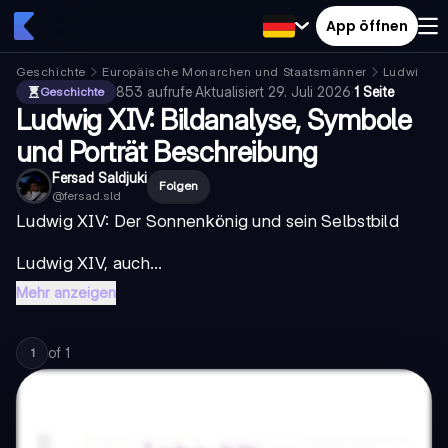
App öffnen
Geschichte
Europäische Monarchen und Staatsmänner
Ludwig XI
853
aufrufe
·
Aktualisiert
29. Juli 2026
·
1 Seite
Geschichte
Ludwig XIV: Bildanalyse, Symbole
und Porträt Beschreibung
Fersad Saldjuki
Folgen
@
fersad.sld
Ludwig XIV: Der Sonnenkönig und sein Selbstbild
Ludwig XIV, auch...
Mehr anzeigen
of
1
1