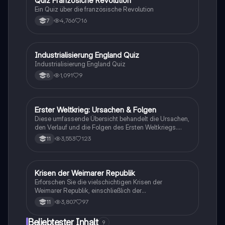
Q
Quiz Französiche Revolution
Geschichte
Abitur in Hessen (Q1 bis Q4).
Ein Quiz über die französische Revolution
4,766
16
7
I
Industrialisierung England Quiz
Geschichte
Industrialisierung England Quiz
1,091
9
8
Erster Weltkrieg: Ursachen & Folgen
Geschichte
Diese umfassende Übersicht behandelt die Ursachen,
den Verlauf und die Folgen des Ersten Weltkriegs.
Erfahren Sie mehr über die Julikrise 1914, die
3,553
123
11
Kriegsziele der Großmächte, den Schlieffen-Plan, den
Vertrag von Versailles und die Auswirkungen auf die
Weltpolitik. Ideal für Studierende der Geschichte und
Politikwissenschaft.
Krisen der Weimarer Republik
Geschichte
Erforschen Sie die vielschichtigen Krisen der
Weimarer Republik, einschließlich der
Novemberrevolution, des Versailler Vertrags, der
3,807
97
11
Inflation und der Weltwirtschaftskrise. Diese
Zusammenfassung bietet einen klaren Überblick über
Beliebtester Inhalt
9
die politischen und wirtschaftlichen