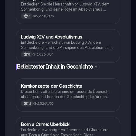
politischen Systeme mit modernen Staatsformen.
Entdecken Sie die Herrschaft von Ludwig XIV, dem
Ideal für Geschichtsstudenten und zur Vorbereitung
Sonnenkönig, und seine Rolle im Absolutismus.
auf Prüfungen.
Erfahren Sie mehr über Merkantilismus, die
2,661
175
7
Ständegesellschaft in Frankreich und das prächtige
Schloss Versailles. Diese Zusammenfassung bietet
einen klaren Überblick über die wichtigsten Aspekte
der französischen Geschichte im 17. Jahrhundert.
Ludwig XIV und Absolutismus
Geschichte
Entdecke die Herrschaft von Ludwig XIV, dem
Sonnenkönig, und die Prinzipien des Absolutismus in
Frankreich. Diese Zusammenfassung behandelt die
3,026
84
8
Rolle der verschiedenen Stände, die Bedeutung der
Sonne als Symbol und bietet eine Anleitung zur
Beliebtester Inhalt in Geschichte
9
Analyse von Karikaturen. Ideal für die Vorbereitung
auf Prüfungen.
Kernkonzepte der Geschichte
Geschichte
Dieser Lernzettel bietet eine umfassende Übersicht
über zentrale Themen der Geschichte, die für das
mündliche Abitur in Baden-Württemberg relevant
2,526
55
12
sind. Er behandelt wichtige Ereignisse und Konzepte
wie die Weimarer Verfassung, die
Novemberrevolution, den Nationalsozialismus, die
Dekolonisierung, die Rolle der Frauenbewegung und
Born a Crime: Überblick
Englisch
die Auswirkungen der Industrialisierung. Ideal für
Entdecke die wichtigsten Themen und Charaktere
Schüler, die sich auf ihre mündliche Prüfung
aus 'Born a Crime' von Trevor Noah. Diese