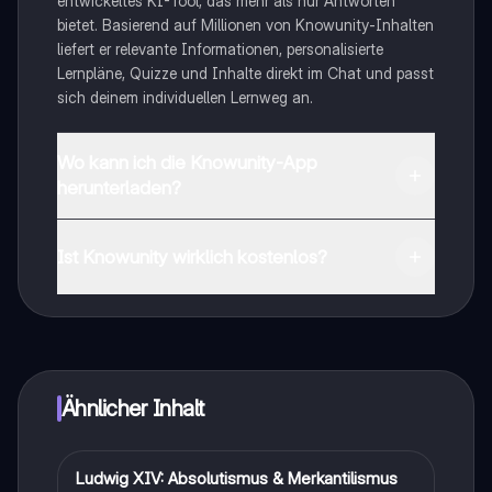
entwickeltes KI-Tool, das mehr als nur Antworten
bietet. Basierend auf Millionen von Knowunity-Inhalten
liefert er relevante Informationen, personalisierte
Lernpläne, Quizze und Inhalte direkt im Chat und passt
sich deinem individuellen Lernweg an.
Wo kann ich die Knowunity-App
herunterladen?
Du kannst die App im Google Play Store und im Apple
App Store herunterladen.
Ist Knowunity wirklich kostenlos?
Genau! Genieße kostenlosen Zugang zu Lerninhalten,
vernetze dich mit anderen Schülern und hol dir
sofortige Hilfe – alles direkt auf deinem Handy.
Ähnlicher Inhalt
Ludwig XIV: Absolutismus & Merkantilismus
Geschichte