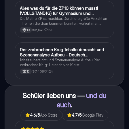
Alles was du für die ZP10 können musst!
Mathe
(VOLLSTÄNDIG) für Gymnasium und
Realschule
Die Mathe ZP ist machbar. Durch die große Anzahl an
Themen die dran kommen könnten, verliert man
schnell den Überblick. Also habe ich von den kleinsten
5,040
120
10
Themen bis hin zu den größten alles
zusammengefasst <3.
Der zerbrochene Krug Inhaltsübersicht und
Deutsch
Szenenanalyse Aufbau - Deutsch
Q1/Q2/Abitur
Inhaltsübersicht und Szenenanalyse Aufbau “der
zerbrochne Krug” Heinrich von Kleist
7,408
124
12
Schüler lieben uns —
und du
auch
.
4.6
/5
App Store
4.7
/5
Google Play