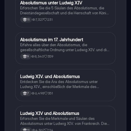
Absolutismus unter Ludwig XIV
Geschichte
Erforschen Sie die 5 Säulen des Absolutismus, die
Dreiständegesellschaft und die Herrschaft von König
Ludwig XIV, dem Sonnenkönig. Diese
7,327
231
11
Zusammenfassung bietet einen tiefen Einblick in die
politischen Strukturen und Machtverhältnisse im
Frankreich des 17. Jahrhunderts. Ideal für Studierende
der politischen Systeme und der französischen
Absolutismus im 17. Jahrhundert
Geschichte
Geschichte.
Erfahre alles über den Absolutismus, die
gesellschaftliche Ordnung unter Ludwig XIV. und die
Rolle des Königs als absoluter Herrscher. Diese
8,340
359
9
Zusammenfassung behandelt die zentralen Aspekte
des Absolutismus, einschließlich der Machtverteilung,
der Kontrolle über Kirche und Militär sowie der
wirtschaftlichen Strategien wie Merkantilismus. Ideal
Ludwig XIV. und Absolutismus
Geschichte
für Schüler, die sich auf Prüfungen vorbereiten oder ein
Entdecken Sie die Ära des Absolutismus unter
besseres Verständnis der politischen Strukturen
Ludwig XIV., einschließlich der Merkmale des
dieser Zeit entwickeln möchten.
Barocks, der Fünf Säulen der Macht, Merkantilismus
6,498
351
7
und der Rolle der Aufklärer. Diese Zusammenfassung
bietet einen klaren Vergleich zwischen Absolutismus
und Aufklärung sowie Einblicke in das Leben am Hof
von Versailles. Ideal für Studierende der Geschichte
Ludwig XIV und Absolutismus
Geschichte
und Politikwissenschaft.
Erforschen Sie die Merkmale und Säulen des
Absolutismus unter Ludwig XIV. von Frankreich. Diese
Zusammenfassung behandelt die Definition des
4,867
114
11