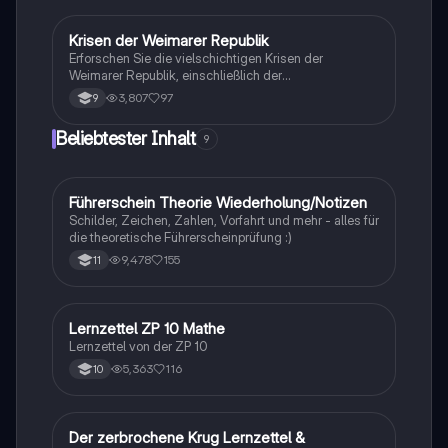
Vertrag von Versailles und die Auswirkungen auf die
Weltpolitik. Ideal für Studierende der Geschichte und
Politikwissenschaft.
Krisen der Weimarer Republik
Geschichte
Erforschen Sie die vielschichtigen Krisen der
Weimarer Republik, einschließlich der
Novemberrevolution, des Versailler Vertrags, der
3,807
97
9
Inflation und der Weltwirtschaftskrise. Diese
Zusammenfassung bietet einen klaren Überblick über
Beliebtester Inhalt
9
die politischen und wirtschaftlichen
Herausforderungen, die zur Instabilität und zum
Scheitern der Weimarer Republik führten. Ideal für
Studierende, die sich mit der Geschichte und den
Führerschein Theorie Wiederholung/Notizen
Lerntipps
Ursachen der Weimarer Republik auseinandersetzen
Schilder, Zeichen, Zahlen, Vorfahrt und mehr - alles für
möchten.
die theoretische Führerscheinprüfung :)
9,478
155
11
Lernzettel ZP 10 Mathe
Mathe
Lernzettel von der ZP 10
5,363
116
10
Der zerbrochene Krug Lernzettel &
Deutsch