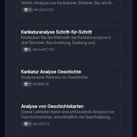
Schritt-Analyse von Karikaturen. Erfahren Sie, wie Sie
die Struktur, grafischen Mittel, dargestellten Personen
1,034
21
10
und deren Handlungen untersuchen. Zudem wird
erläutert, wie Sie die Kernaussage und eigene
Stellungnahmen zu den dargestellten Problemen
entwickeln können. Ideal für Studierende der Kunst
Karikaturanalyse Schritt-für-Schritt
Geschichte
oder Sozialwissenschaften.
Entdecken Sie die Methodik der Karikaturanalyse in
drei Schritten: Beschreibung, Deutung und
Beurteilung. Erfahren Sie, wie Sie Karikaturen
5,148
137
8
analysieren, deren Botschaften entschlüsseln und die
Wirkung auf den Betrachter bewerten. Ideal für
Schüler und Studierende, die sich mit politischen,
sozialen und kulturellen Themen auseinandersetzen.
Karikatur Analyse Geschichte
Geschichte
Analyse einer Karikatur im Geschichte
958
5
11
Analyse von Geschichtskarten
Geschichte
Dieser Leitfaden bietet eine umfassende Analyse von
Geschichtskarten, einschließlich der Beschreibung,
historischen Einordnung und Bewertung der
609
6
11
Aussagekraft. Erlerne die 3-Schritt-Methode zur
kritischen Quellenanalyse historischer Karten und