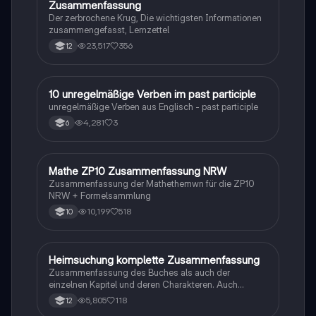
Zusammenfassung
Der zerbrochene Krug, Die wichtigsten Informationen
zusammengefasst, Lernzettel
23,517
356
12
1
10 unregelmäßige Verben im past participle
Englisch
unregelmäßige Verben aus Englisch - past participle
4,281
3
6
Mathe ZP10 Zusammenfassung NRW
Mathe
Zusammenfassung der Mathethemwn für die ZP10
NRW + Formelsammlung
10,199
518
10
Heimsuchung komplette Zusammenfassung
Deutsch
Zusammenfassung des Buches als auch der
einzelnen Kapitel und deren Charakteren. Auch
tabellarisch. Im Unterricht ohne KI erstellt
5,805
118
12