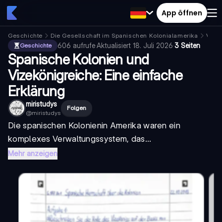
App öffnen
Geschichte
Die Gesellschaft im Spanischen Kolonialamerika
Vize
606
aufrufe
·
Aktualisiert
18. Juli 2026
·
3 Seiten
Geschichte
Spanische Kolonien und
Vizekönigreiche: Eine einfache
Erklärung
miristudys
Folgen
@
miristudys
Die
spanischen Kolonien
in Amerika waren ein
komplexes Verwaltungssystem, das...
Mehr anzeigen