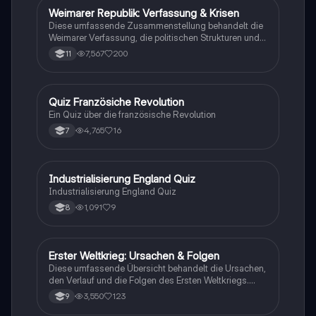
Prüfungsvorbereitung. Themen: Nationalsozialismus,
Weimarer Republik: Verfassung & Krisen
Geschichte
Euthanasie, Friedliche Revolution, Potsdamer
Diese umfassende Zusammenstellung behandelt die
Abkommen, und mehr.
Weimarer Verfassung, die politischen Strukturen und
die Krisen der Weimarer Republik von 1919 bis 1933.
7,567
200
11
Wichtige Themen sind die Rolle des
Reichspräsidenten, die Parteienlandschaft, die
wirtschaftlichen Herausforderungen und der Aufstieg
des Nationalsozialismus. Ideal für das Geschichts-
Q
Quiz Französiche Revolution
Geschichte
Abitur in Hessen (Q1 bis Q4).
Ein Quiz über die französische Revolution
4,765
16
7
I
Industrialisierung England Quiz
Geschichte
Industrialisierung England Quiz
1,091
9
8
Erster Weltkrieg: Ursachen & Folgen
Geschichte
Diese umfassende Übersicht behandelt die Ursachen,
den Verlauf und die Folgen des Ersten Weltkriegs.
Erfahren Sie mehr über die Julikrise 1914, die
3,550
123
9
Kriegsziele der Großmächte, den Schlieffen-Plan, den