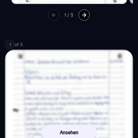
1
/
3
of
3
1
Ansehen