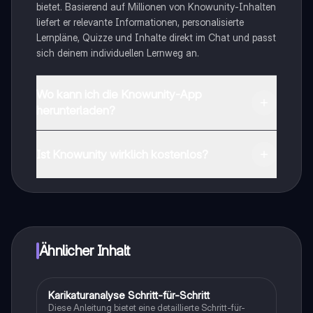
bietet. Basierend auf Millionen von Knowunity-Inhalten
liefert er relevante Informationen, personalisierte
Lernpläne, Quizze und Inhalte direkt im Chat und passt
sich deinem individuellen Lernweg an.
Wo kann ich die Knowunity-App
herunterladen?
Du kannst die App im Google Play Store und im Apple
App Store herunterladen.
Ist Knowunity wirklich kostenlos?
Genau! Genieße kostenlosen Zugang zu Lerninhalten,
vernetze dich mit anderen Schülern und hol dir
sofortige Hilfe – alles direkt auf deinem Handy.
Ähnlicher Inhalt
Karikaturanalyse Schritt-für-Schritt
Geschichte
Diese Anleitung bietet eine detaillierte Schritt-für-