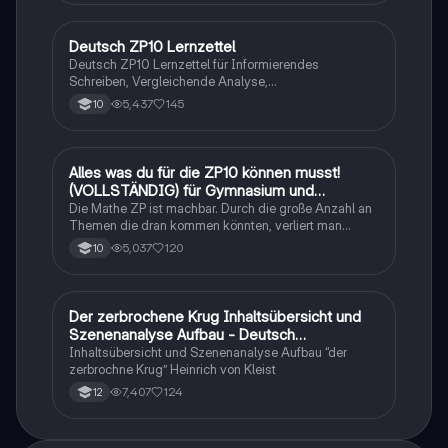
Deutsch ZP10 Lernzettel
Deutsch
Deutsch ZP10 Lernzettel für Informierendes
Schreiben, Vergleichende Analyse,
Sachtexte/Roman/Gedicht..
5,437
145
10
Alles was du für die ZP10 können musst!
Mathe
(VOLLSTÄNDIG) für Gymnasium und
Realschule
Die Mathe ZP ist machbar. Durch die große Anzahl an
Themen die dran kommen könnten, verliert man
schnell den Überblick. Also habe ich von den kleinsten
5,037
120
10
Themen bis hin zu den größten alles
zusammengefasst <3.
Der zerbrochene Krug Inhaltsübersicht und
Deutsch
Szenenanalyse Aufbau - Deutsch
Q1/Q2/Abitur
Inhaltsübersicht und Szenenanalyse Aufbau “der
zerbrochne Krug” Heinrich von Kleist
7,407
124
12