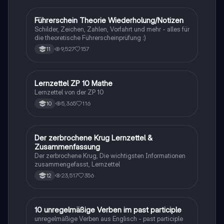
Führerschein Theorie Wiederholung/Notizen
Lerntipps
Schilder, Zeichen, Zahlen, Vorfahrt und mehr - alles für
die theoretische Führerscheinprüfung :)
9,527
157
11
Lernzettel ZP 10 Mathe
Mathe
Lernzettel von der ZP 10
5,365
116
10
Der zerbrochene Krug Lernzettel &
Deutsch
Zusammenfassung
Der zerbrochene Krug, Die wichtigsten Informationen
zusammengefasst, Lernzettel
23,517
356
12
1
10 unregelmäßige Verben im past participle
Englisch
unregelmäßige Verben aus Englisch - past participle