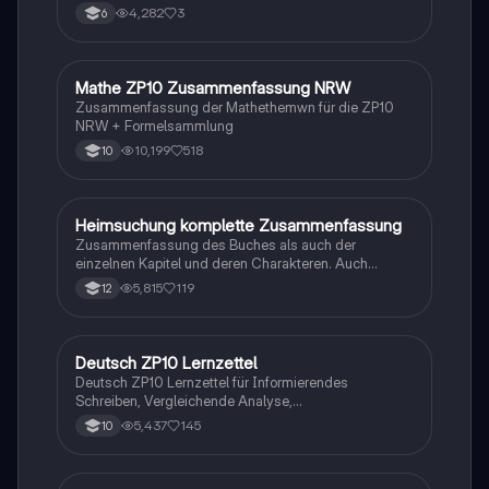
4,282
3
6
Mathe ZP10 Zusammenfassung NRW
Mathe
Zusammenfassung der Mathethemwn für die ZP10
NRW + Formelsammlung
10,199
518
10
Heimsuchung komplette Zusammenfassung
Deutsch
Zusammenfassung des Buches als auch der
einzelnen Kapitel und deren Charakteren. Auch
tabellarisch. Im Unterricht ohne KI erstellt
5,815
119
12
Deutsch ZP10 Lernzettel
Deutsch
Deutsch ZP10 Lernzettel für Informierendes
Schreiben, Vergleichende Analyse,
Sachtexte/Roman/Gedicht..
5,437
145
10