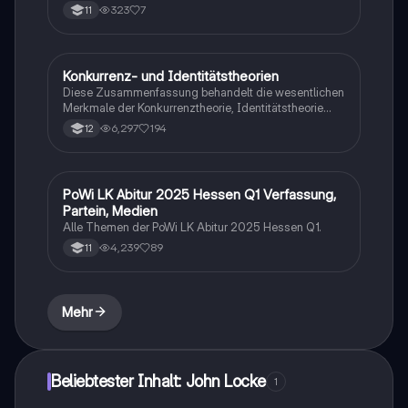
Lobbyismus/Pluralismus/Interessenverbände,
323
7
11
Kontrolle und EU-Gesetzgebung,
Bundestag/Bundesregierung/Bundesrat, Wahlen und
Wahlsysteme, Grundgesetz und Verfassung
Konkurrenz- und Identitätstheorien
Gesch./Soz./pol. Bildung
Diese Zusammenfassung behandelt die wesentlichen
Merkmale der Konkurrenztheorie, Identitätstheorie
und Pluralismustheorie. Sie umfasst das Verhältnis
6,297
194
12
zwischen Bürgern und Regierenden, die
verschiedenen Mandatsarten, das Konzept des
Gemeinwohls sowie die Vor- und Nachteile jeder
Theorie. Ideal für Studierende der politischen Theorie
PoWi LK Abitur 2025 Hessen Q1 Verfassung,
Wirtschaft und Recht
und Demokratie. Typ: Zusammenfassung.
Partein, Medien
Alle Themen der PoWi LK Abitur 2025 Hessen Q1.
4,239
89
11
Mehr
Beliebtester Inhalt: John Locke
1