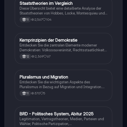
Staatstheorien im Vergleich
Geschichte
Diese Übersicht bietet eine detaillierte Analyse der
Staatstheorien von Hobbes, Locke, Montesquieu und
Rousseau. Erfahren Sie mehr über den
2,567
104
11
Gesellschaftsvertrag, Gewaltenteilung und die
unterschiedlichen Menschenbilder der Theoretiker.
Ideal für Studierende der Politikwissenschaft und
Rechtswissenschaften.
Kernprinzipien der Demokratie
Wirtschaft und Recht
Entdecken Sie die zentralen Elemente moderner
Demokratien: Volkssouveränität, Rechtsstaatlichkeit,
Gewaltenteilung und Pluralismus. Diese
2,369
67
12
Zusammenfassung bietet einen klaren Überblick über
die Prinzipien, die die politische Struktur und die
Bürgerrechte in demokratischen Gesellschaften
formen. Ideal für Studierende der Politikwissenschaft
Pluralismus und Migration
Biologie
und Rechtswissenschaft.
Entdecken Sie die wichtigsten Aspekte des
Pluralismus in Bezug auf Migration und Integration.
Diese Zusammenfassung bietet eine klare Übersicht
370
5
11
über die Vielfalt der Gesellschaften, die Rolle von
Migranten und die Akzeptanz verschiedener
Religionsgemeinschaften. Ideal für Studierende, die
sich mit dem Thema Pluralismus und dessen
BRD - Politisches System, Abitur 2025
Politik und Sozialkunde
Auswirkungen auf die Demokratie auseinandersetzen.
Legitimation, Vertragstheorien, Medien, Parteien und
Wähler, Politische Partizipation,