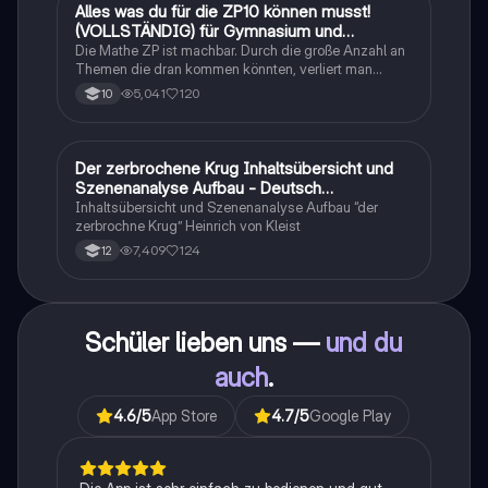
Alles was du für die ZP10 können musst!
Mathe
(VOLLSTÄNDIG) für Gymnasium und
Realschule
Die Mathe ZP ist machbar. Durch die große Anzahl an
Themen die dran kommen könnten, verliert man
schnell den Überblick. Also habe ich von den kleinsten
5,041
120
10
Themen bis hin zu den größten alles
zusammengefasst <3.
Der zerbrochene Krug Inhaltsübersicht und
Deutsch
Szenenanalyse Aufbau - Deutsch
Q1/Q2/Abitur
Inhaltsübersicht und Szenenanalyse Aufbau “der
zerbrochne Krug” Heinrich von Kleist
7,409
124
12
Schüler lieben uns —
und du
auch
.
4.6
/5
App Store
4.7
/5
Google Play