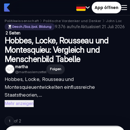
App öffnen
Politikwissenschaft
Politische Vordenker und Denker
John Locke
9.376
aufrufe
·
Aktualisiert
21. Juli 2026
Gesch./Soz./pol. Bildung
·
2 Seiten
Hobbes, Locke, Rousseau und
Montesquieu: Vergleich und
Menschenbild Tabelle
martha
Folgen
@
marthaslernzettel
Hobbes
,
Locke
,
Rousseau
und
Montesquieu
entwickelten einflussreiche
Staatstheorien,...
Mehr anzeigen
of
2
1