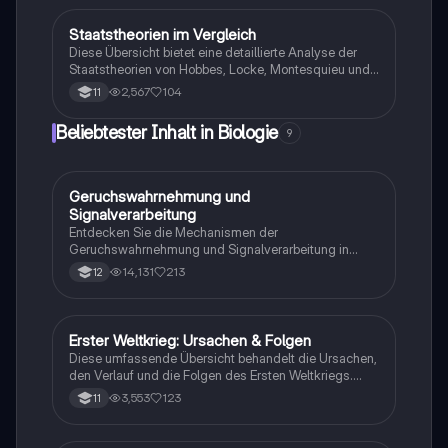
Staatstheorien im Vergleich
Geschichte
Diese Übersicht bietet eine detaillierte Analyse der
Staatstheorien von Hobbes, Locke, Montesquieu und
Rousseau. Erfahren Sie mehr über den
2,567
104
11
Gesellschaftsvertrag, Gewaltenteilung und die
unterschiedlichen Menschenbilder der Theoretiker.
Beliebtester Inhalt in Biologie
9
Ideal für Studierende der Politikwissenschaft und
Rechtswissenschaften.
Geruchswahrnehmung und
Biologie
Signalverarbeitung
Entdecken Sie die Mechanismen der
Geruchswahrnehmung und Signalverarbeitung in
Nervenzellen. Diese Übungsaufgaben für das
14,131
213
12
mündliche Abitur in Neurobiologie behandeln
Rezeptorpotentiale, Aktionspotentiale und die
Codierung von Geruchsstoffsignalen. Ideal für
Studierende, die sich auf Prüfungen vorbereiten.
Erster Weltkrieg: Ursachen & Folgen
Geschichte
Diese umfassende Übersicht behandelt die Ursachen,
den Verlauf und die Folgen des Ersten Weltkriegs.
Erfahren Sie mehr über die Julikrise 1914, die
3,553
123
11
Kriegsziele der Großmächte, den Schlieffen-Plan, den
Vertrag von Versailles und die Auswirkungen auf die
Weltpolitik. Ideal für Studierende der Geschichte und