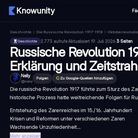
Knowunity
Fä
Geschichte
Die Russische Revolution 1917-1918
Oktoberrevoluti
2.773
aufrufe
·
Aktualisiert
19. Juli 2026
·
3 Seiten
Geschichte
Russische Revolution 19
Erklärung und Zeitstrah
Nelly
Folgen
Zu Google-Quellen hinzufügen
@
neiiy
Die
russische Revolution 1917
führte zum Sturz des Za
historische Prozess hatte weitreichende Folgen für Ru
Entstehung des Zarenreiches im 15./16. Jahrhundert
Krisen und Reformen unter verschiedenen Zaren
Wachsende Unzufriedenheit...
Mehr anzeigen