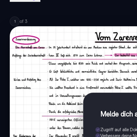
of
3
1
Melde dich a
Zugriff auf alle D
Verbessere deine N