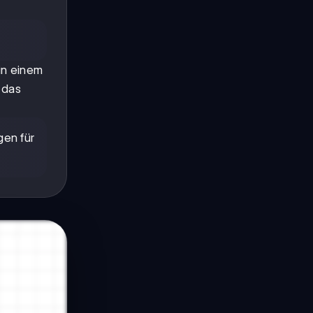
in einem
 das
gen für