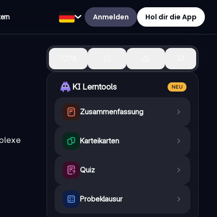
Anmelden
Hol dir die App
tern
78
KI Lerntools
NEU
Zusammenfassung
mplexe
Karteikarten
Quiz
Probeklausur