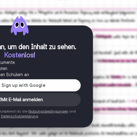
n, um den Inhalt zu sehen
.
Kostenlos!
okumente
oten
onen Schülern an
Mit E-Mail anmelden
zeptierst du die
Nutzungsbedingungen
und
Datenschutzerklärung