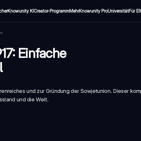
cher
Knowunity KI
Creator-Programm
Mehr
Knowunity Pro
Universität
Für El
on
17: Einfache
l
renreiches und zur Gründung der Sowjetunion. Dieser ko
ssland und die Welt.