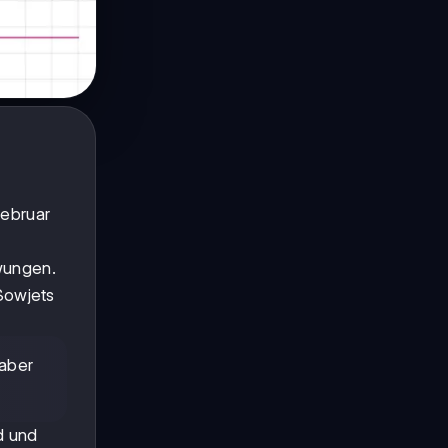
Februar
wungen.
Sowjets
 aber
d und