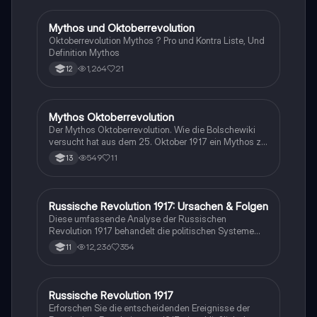
Veränderungen und die politischen Umwälzungen, die
zur Gründung der Sowjetunion führten. Ideal für
Mythos und Oktoberrevolution
Geschichte
Studierende der Geschichte und Politikwissenschaft.
Oktoberrevolution Mythos ? Pro und Kontra Liste, Und
Definition Mythos
1,264
21
12
Mythos Oktoberrevolution
Geschichte
Der Mythos Oktoberrevolution. Wie die Bolschewiki
versucht hat aus dem 25. Oktober 1917 ein Mythos zu
schaffen
549
11
13
Russische Revolution 1917: Ursachen & Folgen
Geschichte
Diese umfassende Analyse der Russischen
Revolution 1917 behandelt die politischen Systeme
vor und nach 1905, die Ursachen und den Verlauf der
12,236
354
11
Februar- und Oktoberrevolution sowie die Spaltung
der Arbeiterpartei. Erfahren Sie mehr über Lenins Rolle,
die Aprilthesen und die Auswirkungen auf die
Sowjetunion. Ideal für Studierende der politischen
Russische Revolution 1917
Geschichte
Geschichte und Revolutionstheorien.
Erforschen Sie die entscheidenden Ereignisse der