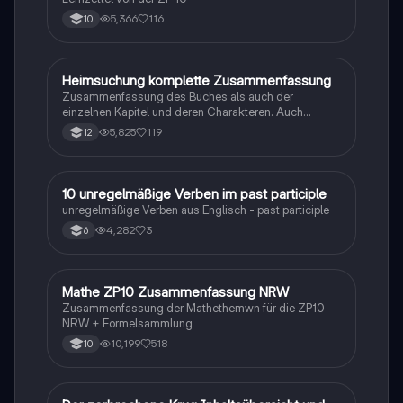
5,366
116
10
Heimsuchung komplette Zusammenfassung
Deutsch
Zusammenfassung des Buches als auch der
einzelnen Kapitel und deren Charakteren. Auch
tabellarisch. Im Unterricht ohne KI erstellt
5,825
119
12
1
10 unregelmäßige Verben im past participle
Englisch
unregelmäßige Verben aus Englisch - past participle
4,282
3
6
Mathe ZP10 Zusammenfassung NRW
Mathe
Zusammenfassung der Mathethemwn für die ZP10
NRW + Formelsammlung
10,199
518
10