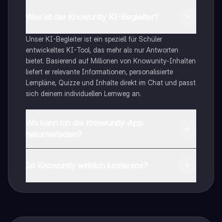
Was ist der Knowunity KI-Begleiter?
Unser KI-Begleiter ist ein speziell für Schüler
entwickeltes KI-Tool, das mehr als nur Antworten
bietet. Basierend auf Millionen von Knowunity-Inhalten
liefert er relevante Informationen, personalisierte
Lernpläne, Quizze und Inhalte direkt im Chat und passt
sich deinem individuellen Lernweg an.
Wo kann ich die Knowunity-App
herunterladen?
Du kannst die App im Google Play Store und im Apple
App Store herunterladen.
Ist Knowunity wirklich kostenlos?
Genau! Genieße kostenlosen Zugang zu Lerninhalten,
vernetze dich mit anderen Schülern und hol dir
sofortige Hilfe – alles direkt auf deinem Handy.