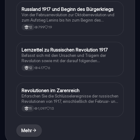
Regierung. Ideal für Studierende der Geschichte, die
sich mit den Ereignissen der Russischen Revolution
Russland 1917 und Beginn des Bürgerkriegs
Geschichte
und deren Auswirkungen auf die Sowjetunion
Von der Februarrevolution zur Oktoberrevolution und
beschäftigen.
zum Aufstieg Lenins bis hin zum Beginn des
Bürgerkriegs in Russland. Vergleich mit
799
19
12
Revolutionstheorien ( Karl Marx und Crane Brinton)
Lernzettel zu Russischen Revolution 1917
Geschichte
Befasst sich mit den Ursachen und Trägern der
Revolution sowie mit der darauf folgenden
Doppelherrschaft, das Scheitern dieser und den
417
6
12
Aprilthesen
Revolutionen im Zarenreich
Geschichte
Erforschen Sie die Schlüsselereignisse der russischen
Revolutionen von 1917, einschließlich der Februar- und
Oktoberrevolution, Stalins Herrschaft und der
1,097
13
11
Auswirkungen der Fünfjahrespläne. Diese
Zusammenfassung bietet einen Überblick über die
politischen Umwälzungen, die zur Gründung der
Sowjetunion führten, und beleuchtet die Rolle der
Mehr
Bolschewiki sowie die gesellschaftlichen
Veränderungen im Zarenreich. Ideal für Studierende