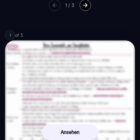
1
/
3
of
3
1
Ansehen