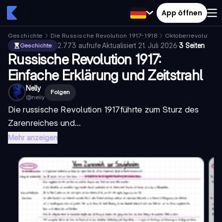
App öffnen
Geschichte
Die Russische Revolution 1917-1918
Oktoberrevolution
2.773
aufrufe
·
Aktualisiert
21. Juli 2026
·
3 Seiten
Geschichte
Russische Revolution 1917:
Einfache Erklärung und Zeitstrahl
Nelly
Folgen
@
neiiy
Die
russische Revolution 1917
führte zum Sturz des
Zarenreiches und...
Mehr anzeigen