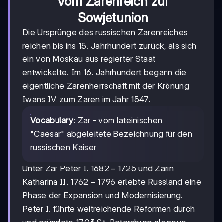
Vom Zarenreich zur
Sowjetunion
Die Ursprünge des russischen Zarenreiches
reichen bis ins 15. Jahrhundert zurück, als sich
ein von Moskau aus regierter Staat
entwickelte. Im 16. Jahrhundert begann die
eigentliche Zarenherrschaft mit der Krönung
Iwans IV. zum Zaren im Jahr 1547.
Vocabulary
: Zar - vom lateinischen
"Caesar" abgeleitete Bezeichnung für den
russischen Kaiser
1682-
1682
−
1725
Unter Zar Peter I.
und Zarin
1725
1762-
1762
−
1796
Katharina II.
erlebte Russland eine
1796
Phase der Expansion und Modernisierung.
Peter I. führte weitreichende Reformen durch