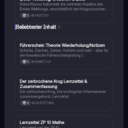
Diese Klausur behandelt die zentralen Aspekte des
Ersten Weltkriegs, einschließlich der Kriegsursachen,
der Julikrise 1914, des Attentats von Sarajevo, des
1,921
31
11
Blankoschecks und der Kriegsziele des Deutschen
Reiches. Ideal für Schüler, die sich auf Prüfungen
Beliebtester Inhalt
9
vorbereiten und ein vertieftes Verständnis der
deutschen Außenpolitik unter Wilhelm II. sowie der
Rolle des Nationalismus und Militarismus im
Kaiserreich erlangen möchten.
Führerschein Theorie Wiederholung/Notizen
Lerntipps
Schilder, Zeichen, Zahlen, Vorfahrt und mehr - alles für
die theoretische Führerscheinprüfung :)
9,585
161
11
Der zerbrochene Krug Lernzettel &
Deutsch
Zusammenfassung
Der zerbrochene Krug, Die wichtigsten Informationen
zusammengefasst, Lernzettel
23,517
356
12
Lernzettel ZP 10 Mathe
Mathe
Lernzettel von der ZP 10