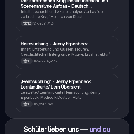
Der zerbrochene Krug Inhaltsübersicht und
Deutsch
Szenenanalyse Aufbau - Deutsch
Q1/Q2/Abitur
Inhaltsübersicht und Szenenanalyse Aufbau “der
zerbrochne Krug” Heinrich von Kleist
7,409
124
12
Heimsuchung - Jenny Erpenbeck
Deutsch
Inhalt, Entstehung und Quellen, Figuren,
Geschichtliche Hintergründe, Motive, Erzählstruktur/-
stil
34,928
662
11
„Heimsuchung“ - Jenny Erpenbeck
Deutsch
Lernlandkarte/ Lern Übersicht
Lernzettel/ Lernlandkarte Heimsuchung, Jenny
Erpenbeck, Methodik Deutsch Abitur
2,598
45
11
Schüler lieben uns —
und du