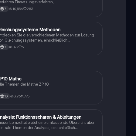
erfahren Einsetzungsverfahren,
leichsetzungsverfahren und Additionsverfahren lösen.
10,554
283
7
iese Zusammenfassung bietet klare Schritte und
eispiele zur Anwendung der Methoden auf lineare
leichungen. Ideal für Schüler, die ihre Fähigkeiten in der
lgebra verbessern möchten.
leichungssysteme Methoden
Mathe
ntdecken Sie die verschiedenen Methoden zur Lösung
on Gleichungssystemen, einschließlich
dditionsverfahren, Einsetzungsverfahren und
877
5
7
leichsetzungsverfahren. Diese Zusammenfassung
ietet klare Schritte und Beispiele zur Anwendung jeder
ethode, um lineare Gleichungen effektiv zu lösen.
P10 Mathe
Mathe
lle Themen der Mathe ZP 10
3,961
75
10
nalysis: Funktionsscharen & Ableitungen
Mathe
ieser Lernzettel bietet eine umfassende Übersicht über
entrale Themen der Analysis, einschließlich
unktionsscharen, Ableitungen, Extrempunkte, Integrale