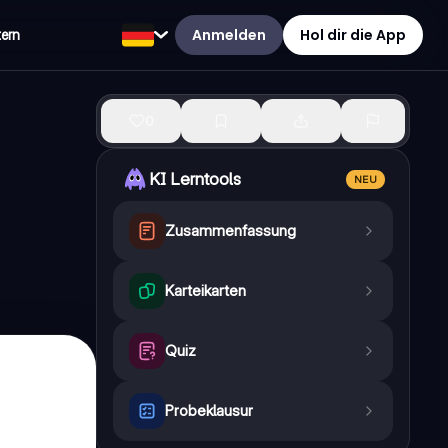
Anmelden
Hol dir die App
tern
0
KI Lerntools
NEU
Zusammenfassung
Karteikarten
Quiz
Probeklausur