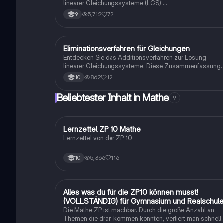
linearer Gleichungssysteme (LGS):
Gleichsetzungsverfahren, Einsetzungsverfahren und
5,712
72
9
Additionsverfahren. Diese Zusammenfassung bietet
klare Beispiele und Schritt-für-Schritt-Anleitungen, um
die Werte der Variablen zu bestimmen. Ideal für Schüler,
die sich auf Prüfungen vorbereiten oder ihr Verständnis
Eliminationsverfahren für Gleichungen
Mathe
vertiefen möchten.
Entdecken Sie das Additionsverfahren zur Lösung
linearer Gleichungssysteme. Diese Zusammenfassung
bietet eine Schritt-für-Schritt-Erklärung der Methode,
862
12
10
inklusive Beispielen und Lösungen für verschiedene
Gleichungssysteme. Ideal für Studierende, die ihre
Beliebtester Inhalt in Mathe
9
Fähigkeiten in der Mathematik verbessern möchten.
Lernzettel ZP 10 Mathe
Mathe
Lernzettel von der ZP 10
5,366
116
10
Alles was du für die ZP10 können musst!
Mathe
(VOLLSTÄNDIG) für Gymnasium und Realschul
Die Mathe ZP ist machbar. Durch die große Anzahl an
Themen die dran kommen könnten, verliert man schnell