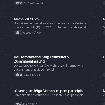
u
61,942
4,841
10
A
u
S
Mathe ZK 2025
M
Mathe
r
Hier ist ein Lernzettel zu allen Themen für die Zentrale
U
Klausur der EPH (11) für 2025 || Themen: Funktionen &
M
Vektoren
z
2,564
109
11
e
I
m
Der zerbrochene Krug Lernzettel &
L
Deutsch
Zusammenfassung
L
Der zerbrochene Krug, Die wichtigsten Informationen
zusammengefasst, Lernzettel
23,517
356
12
1
10 unregelmäßige Verben im past participle
M
Englisch
unregelmäßige Verben aus Englisch - past participle
Z
+
4,282
3
6