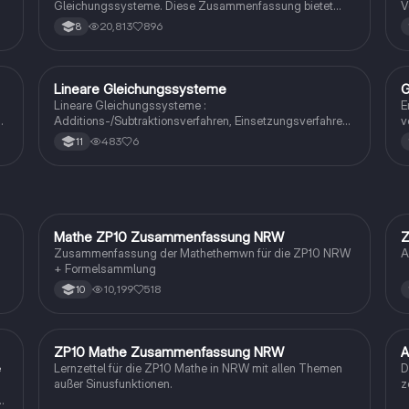
Gleichungssysteme. Diese Zusammenfassung bietet
V
Schritt-für-Schritt-Anleitungen und Beispiele, um die
G
20,813
896
8
Anwendung des Verfahrens zu verstehen. Ideal für
D
Schüler, die sich auf Prüfungen vorbereiten oder ihre
B
Kenntnisse vertiefen möchten.
G
A
Lineare Gleichungssysteme
G
Mathe
Lineare Gleichungssysteme :
E
Additions-/Subtraktionsverfahren, Einsetzungsverfahren,
v
Gleichsetzungsverfahren
A
483
6
11
G
b
M
Mathe ZP10 Zusammenfassung NRW
Z
Mathe
Zusammenfassung der Mathethemwn für die ZP10 NRW
A
+ Formelsammlung
10,199
518
10
ZP10 Mathe Zusammenfassung NRW
A
Mathe
e
Lernzettel für die ZP10 Mathe in NRW mit allen Themen
D
außer Sinusfunktionen.
z
F