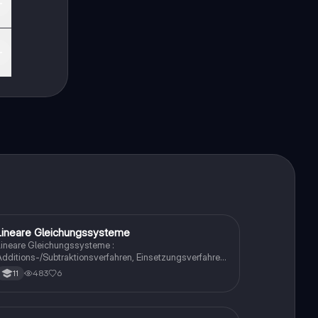
ekt
Lineare Gleichungssysteme
Mathe
ineare Gleichungssysteme :
dditions-/Subtraktionsverfahren, Einsetzungsverfahren,
leichsetzungsverfahren
483
6
11