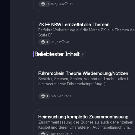
den Überblick. Also habe ich von den kleinsten Themen
5,044
119
10
bis hin zu den größten alles zusammengefasst <3.
ZK EF NRW Lernzettel alle Themen
Mathe
Perfekte Vorbereitung auf die Mathe ZK, alle Themen de
Stufe EF
1,715
36
11
Beliebtester Inhalt
9
Führerschein Theorie Wiederholung/Notizen
Lerntipps
Schilder, Zeichen, Zahlen, Vorfahrt und mehr - alles für
die theoretische Führerscheinprüfung :)
9,575
161
11
Heimsuchung komplette Zusammenfassung
Deutsch
Zusammenfassung des Buches als auch der einzelnen
Kapitel und deren Charakteren. Auch tabellarisch. Im
Unterricht ohne KI erstellt
5,825
119
12