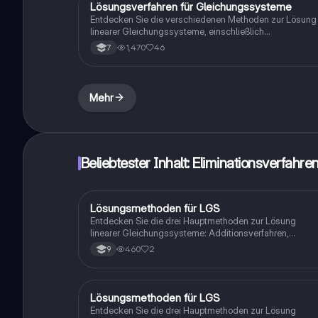
Lösungsverfahren für Gleichungssysteme
Mathe
der Algebra verbessern möchten.
Entdecken Sie die verschiedenen Methoden zur Lösung
linearer Gleichungssysteme, einschließlich
Einsetzungsverfahren, Gleichsetzungsverfahren und
1,470
46
7
Additionsverfahren. Diese Zusammenfassung bietet
klare Schritte und Beispiele zur Anwendung jeder
Methode. Ideal für Schüler der Klassen 5 bis 10, die ihre
Mathematikkenntnisse vertiefen möchten.
Mehr
Beliebtester Inhalt: Eliminationsverfahre
Lösungsmethoden für LGS
Mathe
Entdecken Sie die drei Hauptmethoden zur Lösung
linearer Gleichungssysteme: Additionsverfahren,
Einsetzungsverfahren und deren Anwendung anhand v
460
2
9
Beispielaufgaben. Ideal für Studierende, die ein tieferes
Verständnis für LGS entwickeln möchten.
Lösungsmethoden für LGS
Mathe
Entdecken Sie die drei Hauptmethoden zur Lösung