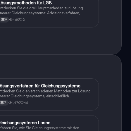
Lösungsmethoden für LGS
Mathe
ntdecken Sie die drei Hauptmethoden zur Lösung
inearer Gleichungssysteme: Additionsverfahren,
Einsetzungsverfahren und deren Anwendung anhand
460
2
9
on Beispielaufgaben. Ideal für Studierende, die ein
ieferes Verständnis für LGS entwickeln möchten.
ösungsverfahren für Gleichungssysteme
Mathe
ntdecken Sie die verschiedenen Methoden zur Lösung
inearer Gleichungssysteme, einschließlich
insetzungsverfahren, Gleichsetzungsverfahren und
1,470
46
7
dditionsverfahren. Diese Zusammenfassung bietet
lare Schritte und Beispiele zur Anwendung jeder
ethode. Ideal für Schüler der Klassen 5 bis 10, die ihre
athematikkenntnisse vertiefen möchten.
leichungssysteme Lösen
Mathe
rfahren Sie, wie Sie Gleichungssysteme mit den