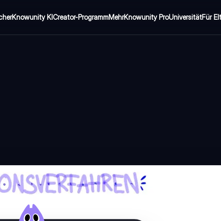
cher
Knowunity KI
Creator-Programm
Mehr
Knowunity Pro
Universität
Für El