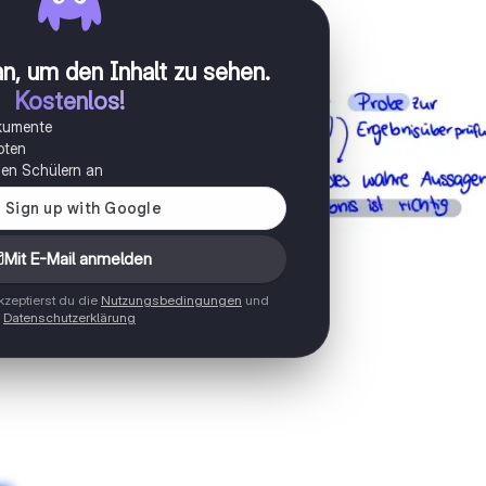
n, um den Inhalt zu sehen
.
Kostenlos!
okumente
oten
onen Schülern an
Mit E-Mail anmelden
zeptierst du die
Nutzungsbedingungen
und
Datenschutzerklärung