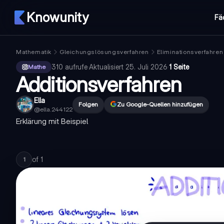
Knowunity
Fä
Mathematik
Gleichungslösungsverfahren
Eliminationsverfahren
310
aufrufe
·
Aktualisiert
25. Juli 2026
·
1 Seite
Mathe
Additionsverfahren
Ella
Folgen
Zu Google-Quellen hinzufügen
@
ella.244122
Erklärung mit Beispiel
of
1
1