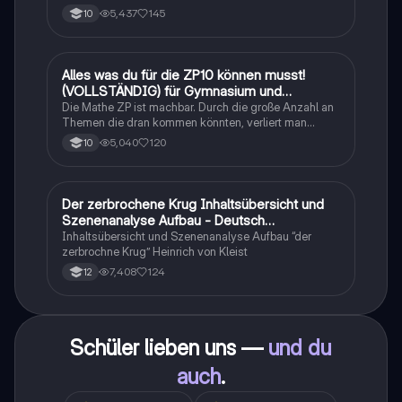
Sachtexte/Roman/Gedicht..
5,437
145
10
Alles was du für die ZP10 können musst!
Mathe
(VOLLSTÄNDIG) für Gymnasium und
Realschule
Die Mathe ZP ist machbar. Durch die große Anzahl an
Themen die dran kommen könnten, verliert man
schnell den Überblick. Also habe ich von den kleinsten
5,040
120
10
Themen bis hin zu den größten alles
zusammengefasst <3.
Der zerbrochene Krug Inhaltsübersicht und
Deutsch
Szenenanalyse Aufbau - Deutsch
Q1/Q2/Abitur
Inhaltsübersicht und Szenenanalyse Aufbau “der
zerbrochne Krug” Heinrich von Kleist
7,408
124
12
Schüler lieben uns —
und du
auch
.