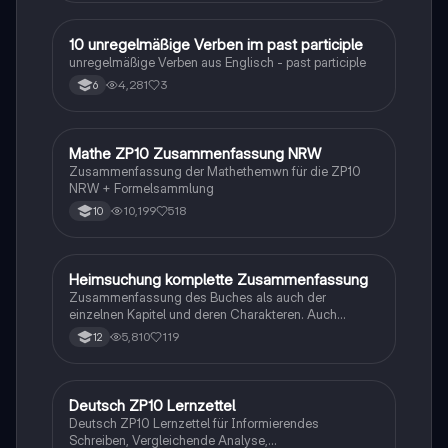
1
10 unregelmäßige Verben im past participle
Englisch
unregelmäßige Verben aus Englisch - past participle
4,281
3
6
Mathe ZP10 Zusammenfassung NRW
Mathe
Zusammenfassung der Mathethemwn für die ZP10
NRW + Formelsammlung
10,199
518
10
Heimsuchung komplette Zusammenfassung
Deutsch
Zusammenfassung des Buches als auch der
einzelnen Kapitel und deren Charakteren. Auch
tabellarisch. Im Unterricht ohne KI erstellt
5,810
119
12
Deutsch ZP10 Lernzettel
Deutsch
Deutsch ZP10 Lernzettel für Informierendes
Schreiben, Vergleichende Analyse,