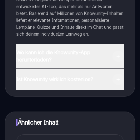
entwickeltes KI-Tool, das mehr als nur Antworten
bietet. Basierend auf Millionen von Knowunity-Inhalten
liefert er relevante Informationen, personalisierte
Lernpläne, Quizze und Inhalte direkt im Chat und passt
sich deinem individuellen Lernweg an.
Wo kann ich die Knowunity-App
herunterladen?
Du kannst die App im Google Play Store und im Apple
App Store herunterladen.
Ist Knowunity wirklich kostenlos?
Genau! Genieße kostenlosen Zugang zu Lerninhalten,
vernetze dich mit anderen Schülern und hol dir
sofortige Hilfe – alles direkt auf deinem Handy.
Ähnlicher Inhalt