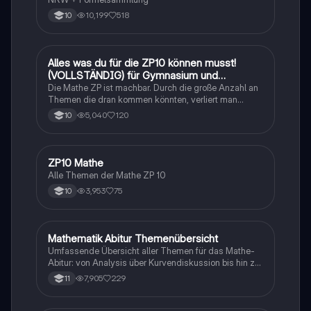
10,199
518
10
Alles was du für die ZP10 können musst!
Mathe
(VOLLSTÄNDIG) für Gymnasium und
Realschule
Die Mathe ZP ist machbar. Durch die große Anzahl an
Themen die dran kommen könnten, verliert man
schnell den Überblick. Also habe ich von den kleinsten
5,040
120
10
Themen bis hin zu den größten alles
zusammengefasst <3.
ZP10 Mathe
Mathe
Alle Themen der Mathe ZP 10
3,953
75
10
Mathematik Abitur Themenübersicht
Mathe
Umfassende Übersicht aller Themen für das Mathe-
Abitur: von Analysis über Kurvendiskussion bis hin zu
Integralrechnung und Stochastik. Ideal für die
7,905
229
11
Prüfungsvorbereitung mit detaillierten Inhalten zu
analytischer Geometrie, e-Funktionen,
Extremwertaufgaben und mehr.