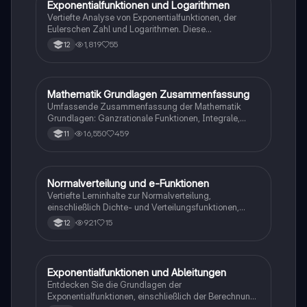
Exponentialfunktionen und Logarithmen
Mathe
Vertiefte Analyse von Exponentialfunktionen, der
Eulerschen Zahl und Logarithmen. Diese
Zusammenfassung behandelt die Gesetze der
1,819
55
12
Logarithmen, das Verhalten von Exponentialfunktionen
im Unendlichen, sowie verschiedene
Wachstumsarten. Ideal für das Abitur in Baden-
Württemberg. Typ: Zusammenfassung.
Mathematik Grundlagen Zusammenfassung
Mathe
Umfassende Zusammenfassung der Mathematik
Grundlagen: Ganzrationale Funktionen, Integrale,
Exponentialfunktionen, Vektoren, lineare
16,550
459
11
Gleichungssysteme, und mehr. Ideal für Schüler zur
Vorbereitung auf Prüfungen und zur Vertiefung des
mathematischen Wissens.
Normalverteilung und e-Funktionen
Mathe
Vertiefte Lerninhalte zur Normalverteilung,
einschließlich Dichte- und Verteilungsfunktionen,
Einzel- und Intervallwahrscheinlichkeiten. Zudem
921
15
12
werden die Eigenschaften der e-Funktion,
Ableitungsregeln, Tangentengleichungen sowie das
Globalverhalten behandelt. Ideal für Mathematik LK
Abiturvorbereitung.
Exponentialfunktionen und Ableitungen
Mathe
Entdecken Sie die Grundlagen der
Exponentialfunktionen, einschließlich der Berechnung