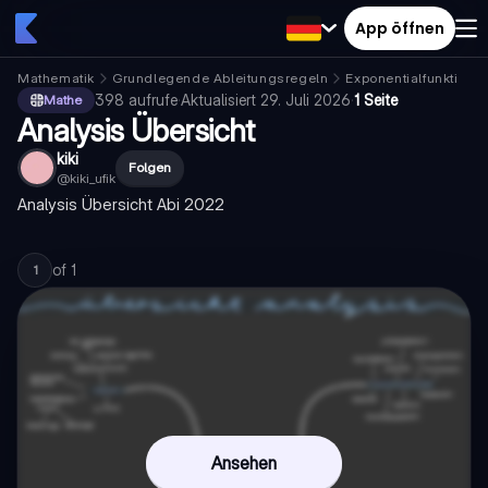
App öffnen
Mathematik
Grundlegende Ableitungsregeln
Exponentialfunktione
398
aufrufe
·
Aktualisiert
29. Juli 2026
·
1 Seite
Mathe
Analysis Übersicht
kiki
Folgen
@
kiki_ufik
Analysis Übersicht Abi 2022
of
1
1
Ansehen