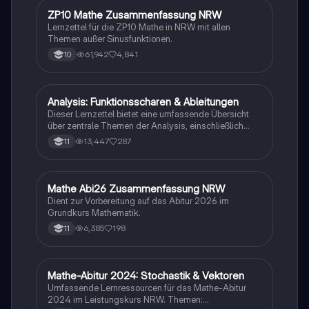
ZP10 Mathe Zusammenfassung NRW
Mathe
Lernzettel für die ZP10 Mathe in NRW mit allen
Themen außer Sinusfunktionen.
61,942
4,841
10
Analysis: Funktionsscharen & Ableitungen
Mathe
Dieser Lernzettel bietet eine umfassende Übersicht
über zentrale Themen der Analysis, einschließlich
Funktionsscharen, Ableitungen, Extrempunkte,
13,447
287
11
Integrale und e-Funktionen. Ideal für die Vorbereitung
auf das Abitur im Mathematik Grundkurs. Verstehe die
Konzepte und deren Anwendungen mit klaren
Beispielen und Schritt-für-Schritt-Anleitungen.
Mathe Abi26 Zusammenfassung NRW
Mathe
Dient zur Vorbereitung auf das Abitur 2026 im
Grundkurs Mathematik.
6,385
198
11
Mathe-Abitur 2024: Stochastik & Vektoren
Mathe
Umfassende Lernressourcen für das Mathe-Abitur
2024 im Leistungskurs NRW. Themen: