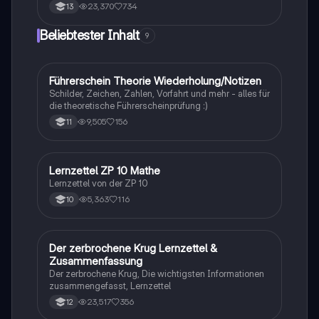
Hypothesentests, Binomialverteilung, Vektorrechnung
23,370
734
13
(Lagebeziehungen, Abstände, Spiegelung), Analysis
(Funktionstypen, Integralrechnung,
Beliebtester Inhalt
9
Extremwertaufgaben) und mehr. Ideal zur
Vorbereitung auf Prüfungen und zur Vertiefung
mathematischer Konzepte.
Führerschein Theorie Wiederholung/Notizen
Lerntipps
Schilder, Zeichen, Zahlen, Vorfahrt und mehr - alles für
die theoretische Führerscheinprüfung :)
9,505
156
11
Lernzettel ZP 10 Mathe
Mathe
Lernzettel von der ZP 10
5,363
116
10
Der zerbrochene Krug Lernzettel &
Deutsch
Zusammenfassung
Der zerbrochene Krug, Die wichtigsten Informationen
zusammengefasst, Lernzettel
23,517
356
12