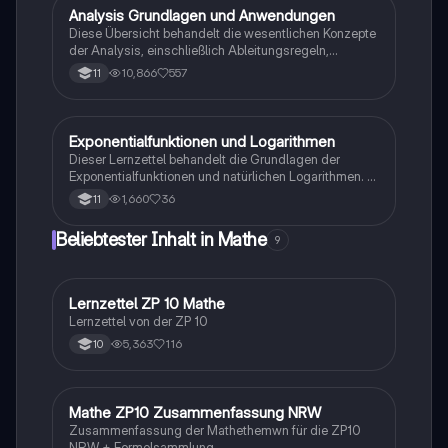
Verständnis von Exponentialfunktionen.
Analysis Grundlagen und Anwendungen
Mathe
Diese Übersicht behandelt die wesentlichen Konzepte
der Analysis, einschließlich Ableitungsregeln,
Extremstellen, Wendepunkte, Integrale und das
10,866
557
11
Verhalten von Funktionen. Ideal für die Vorbereitung
auf das mündliche Abitur in Mathematik. Themen:
Differential- und Integralrechnung, Funktionen und
ihre Graphen, Symmetrie und mehr.
Exponentialfunktionen und Logarithmen
Mathe
Dieser Lernzettel behandelt die Grundlagen der
Exponentialfunktionen und natürlichen Logarithmen. Er
umfasst wichtige Konzepte wie Potenzgesetze,
1,660
36
11
Wachstums- und Abnahmefaktoren, Ableitungen und
die Anwendung des natürlichen Logarithmus. Ideal
Beliebtester Inhalt in Mathe
9
für die Vorbereitung auf Klausuren und das
Verständnis von Exponentialgleichungen.
Lernzettel ZP 10 Mathe
Mathe
Lernzettel von der ZP 10
5,363
116
10
Mathe ZP10 Zusammenfassung NRW
Mathe
Zusammenfassung der Mathethemwn für die ZP10
NRW + Formelsammlung