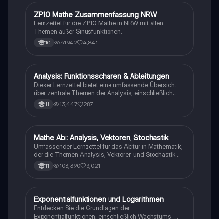
ZP10 Mathe Zusammenfassung NRW
Mathe
Lernzettel für die ZP10 Mathe in NRW mit allen
Themen außer Sinusfunktionen.
61,942
4,841
10
Analysis: Funktionsscharen & Ableitungen
Mathe
Dieser Lernzettel bietet eine umfassende Übersicht
über zentrale Themen der Analysis, einschließlich
Funktionsscharen, Ableitungen, Extrempunkte,
13,447
287
11
Integrale und e-Funktionen. Ideal für die Vorbereitung
auf das Abitur im Mathematik Grundkurs. Verstehe die
Konzepte und deren Anwendungen mit klaren
Beispielen und Schritt-für-Schritt-Anleitungen.
Mathe Abi: Analysis, Vektoren, Stochastik
Mathe
Umfassender Lernzettel für das Abitur in Mathematik,
der die Themen Analysis, Vektoren und Stochastik
abdeckt. Enthält wichtige Konzepte wie Ableitungen,
103,390
3,021
11
Integrale, Vektorgeometrie,
Wahrscheinlichkeitsrechnung und mehr. Ideal zur
Vorbereitung auf Prüfungen.
Exponentialfunktionen und Logarithmen
Mathe
Entdecken Sie die Grundlagen der
Exponentialfunktionen, einschließlich Wachstums-