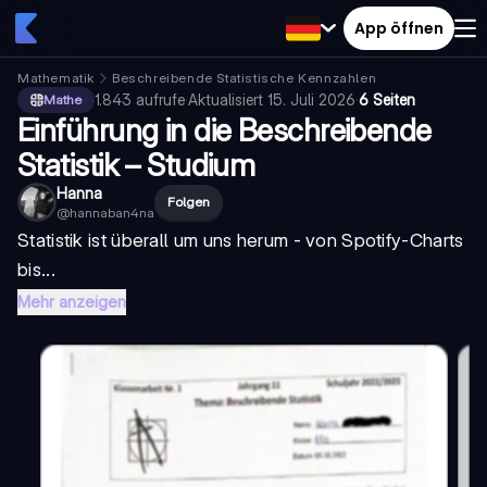
App öffnen
Mathematik
Beschreibende Statistische Kennzahlen
1.843
aufrufe
·
Aktualisiert
15. Juli 2026
·
6 Seiten
Mathe
Einführung in die Beschreibende
Statistik – Studium
Hanna
Folgen
@
hannaban4na
Statistik ist überall um uns herum - von Spotify-Charts
bis...
Mehr anzeigen