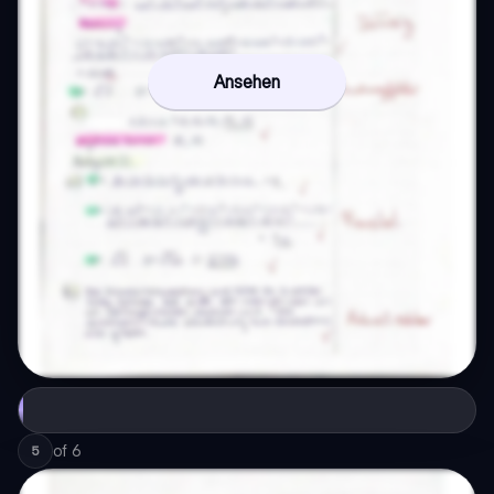
Ansehen
of
6
5