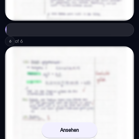
of
6
6
Ansehen