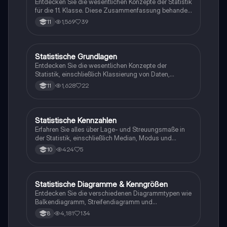
Entdecken Sie die wesentlichen Konzepte der Statistik
für die 11. Klasse. Diese Zusammenfassung behandelt
quantitative und qualitative Merkmale, relative und
1,569
39
11
absolute Häufigkeit, Boxplots, Mittelwert, Median,
Standardabweichung und lineare Regression. Ideal
für die Vorbereitung auf Mathearbeiten und Prüfungen.
Statistische Grundlagen
Mathe
Entdecken Sie die wesentlichen Konzepte der
Statistik, einschließlich Klassierung von Daten,
Repräsentativität, absolute und relative Häufigkeit
1,628
22
11
sowie die Berechnung des arithmetischen Mittels.
Diese Zusammenfassung bietet klare Erklärungen
und Beispiele, um das Verständnis der deskriptiven
Statistik zu fördern.
Statistische Kennzahlen
Mathe
Erfahren Sie alles über Lage- und Streuungsmaße in
der Statistik, einschließlich Median, Modus und
arithmetisches Mittel. Diese Zusammenfassung bietet
424
5
10
klare Erklärungen und Beispiele zu den
grundlegenden Konzepten der deskriptiven Statistik,
um Ihr Verständnis zu vertiefen. Ideal für Studierende,
die sich auf Prüfungen vorbereiten oder ihre
Statistische Diagramme & Kenngrößen
Mathe
numerischen Fähigkeiten verbessern möchten.
Entdecken Sie die verschiedenen Diagrammtypen wie
Balkendiagramm, Streifendiagramm und
Kreisdiagramm sowie wichtige Kenngrößen der
4,181
134
8
Statistik: Minimum, Maximum, Spannweite,