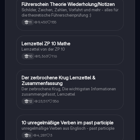
Führerschein Theorie Wiederholung/Notizen
Lerntipps
Schilder, Zeichen, Zahlen, Vorfahrt und mehr - alles für
die theoretische Führerscheinprüfung :)
9,450
155
11
Lernzettel ZP 10 Mathe
Mathe
Lernzettel von der ZP 10
5,363
116
10
Der zerbrochene Krug Lernzettel &
Deutsch
Zusammenfassung
Der zerbrochene Krug, Die wichtigsten Informationen
zusammengefasst, Lernzettel
23,517
356
12
1
10 unregelmäßige Verben im past participle
Englisch
unregelmäßige Verben aus Englisch - past participle
4,281
3
6