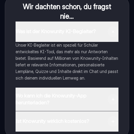
Wir dachten schon, du fragst
nie...
Was ist der Knowunity KI-Begleiter?
Unser KI-Begleiter ist ein speziell für Schüler
entwickeltes KI-Tool, das mehr als nur Antworten
bietet. Basierend auf Millionen von Knowunity-Inhalten
liefert er relevante Informationen, personalisierte
Lernpläne, Quizze und Inhalte direkt im Chat und passt
sich deinem individuellen Lernweg an.
Wo kann ich die Knowunity-App
herunterladen?
Du kannst die App im Google Play Store und im Apple
App Store herunterladen.
Ist Knowunity wirklich kostenlos?