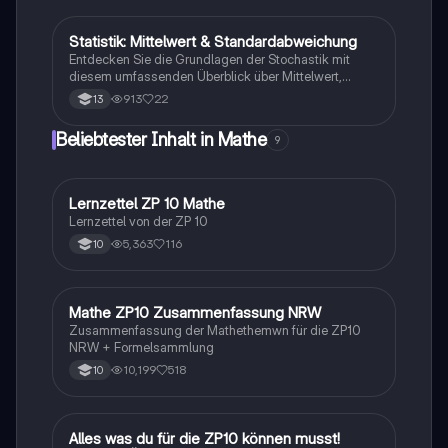
Durchschnitt, Modalwert und Median. Diese
Zusammenfassung bietet eine klare Übersicht über
die Grundlagen der deskriptiven Statistik und
Statistik: Mittelwert & Standardabweichung
Mathe
Stochastik, ideal für Studierende der Mathematik und
Entdecken Sie die Grundlagen der Stochastik mit
Statistik.
diesem umfassenden Überblick über Mittelwert,
Standardabweichung, Erwartungswert und
913
22
13
binomialverteilte Zufallsgrößen. Ideal für Studierende,
die sich auf Klausuren vorbereiten. Enthält wichtige
Beliebtester Inhalt in Mathe
9
Formeln, Histogramme und Beispiele zur
Veranschaulichung der Konzepte.
Lernzettel ZP 10 Mathe
Mathe
Lernzettel von der ZP 10
5,363
116
10
Mathe ZP10 Zusammenfassung NRW
Mathe
Zusammenfassung der Mathethemwn für die ZP10
NRW + Formelsammlung
10,199
518
10
Alles was du für die ZP10 können musst!
Mathe