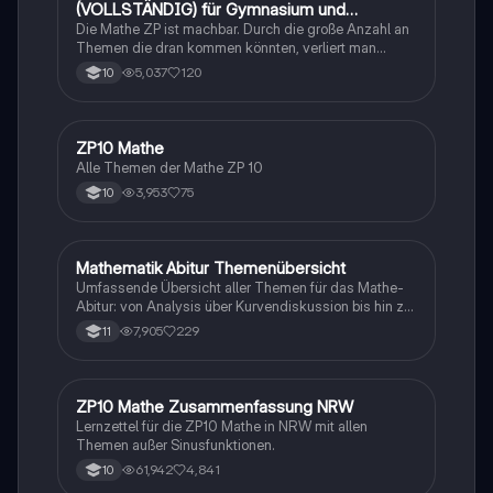
(VOLLSTÄNDIG) für Gymnasium und
Realschule
Die Mathe ZP ist machbar. Durch die große Anzahl an
Themen die dran kommen könnten, verliert man
schnell den Überblick. Also habe ich von den kleinsten
5,037
120
10
Themen bis hin zu den größten alles
zusammengefasst <3.
ZP10 Mathe
Mathe
Alle Themen der Mathe ZP 10
3,953
75
10
Mathematik Abitur Themenübersicht
Mathe
Umfassende Übersicht aller Themen für das Mathe-
Abitur: von Analysis über Kurvendiskussion bis hin zu
Integralrechnung und Stochastik. Ideal für die
7,905
229
11
Prüfungsvorbereitung mit detaillierten Inhalten zu
analytischer Geometrie, e-Funktionen,
Extremwertaufgaben und mehr.
ZP10 Mathe Zusammenfassung NRW
Mathe
Lernzettel für die ZP10 Mathe in NRW mit allen
Themen außer Sinusfunktionen.
61,942
4,841
10