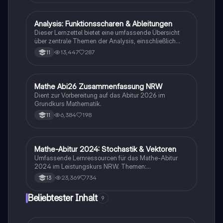
Analysis: Funktionsscharen & Ableitungen
Mathe
Dieser Lernzettel bietet eine umfassende Übersicht
über zentrale Themen der Analysis, einschließlich
Funktionsscharen, Ableitungen, Extrempunkte,
13,447
287
11
Integrale und e-Funktionen. Ideal für die Vorbereitung
auf das Abitur im Mathematik Grundkurs. Verstehe die
Konzepte und deren Anwendungen mit klaren
Beispielen und Schritt-für-Schritt-Anleitungen.
Mathe Abi26 Zusammenfassung NRW
Mathe
Dient zur Vorbereitung auf das Abitur 2026 im
Grundkurs Mathematik.
6,384
198
11
Mathe-Abitur 2024: Stochastik & Vektoren
Mathe
Umfassende Lernressourcen für das Mathe-Abitur
2024 im Leistungskurs NRW. Themen:
Hypothesentests, Binomialverteilung, Vektorrechnung
23,369
734
13
(Lagebeziehungen, Abstände, Spiegelung), Analysis
(Funktionstypen, Integralrechnung,
Beliebtester Inhalt
9
Extremwertaufgaben) und mehr. Ideal zur
Vorbereitung auf Prüfungen und zur Vertiefung
mathematischer Konzepte.