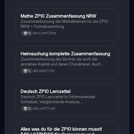
Mathe ZP10 Zusammenfassung NRW
Mathe
Zusammenfassung der Mathethemwn für die ZP10
NRW + Formelsammlung
10,199
518
10
Heimsuchung komplette Zusammenfassung
Deutsch
Zusammenfassung des Buches als auch der
einzelnen Kapitel und deren Charakteren. Auch
tabellarisch. Im Unterricht ohne KI erstellt
5,805
118
12
Deutsch ZP10 Lernzettel
Deutsch
Deutsch ZP10 Lernzettel für Informierendes
Schreiben, Vergleichende Analyse,
Sachtexte/Roman/Gedicht..
5,437
145
10
Alles was du für die ZP10 können musst!
Mathe