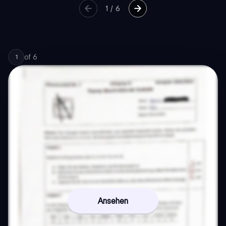
1
/
6
of
6
1
Ansehen