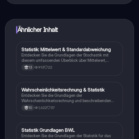
Genau! Genieße kostenlosen Zugang zu Lerninhalten,
vernetze dich mit anderen Schülern und hol dir
sofortige Hilfe – alles direkt auf deinem Handy.
Ähnlicher Inhalt
Statistik: Mittelwert & Standardabweichung
Mathe
Entdecken Sie die Grundlagen der Stochastik mit
diesem umfassenden Überblick über Mittelwert,
Standardabweichung, Erwartungswert und
913
22
13
binomialverteilte Zufallsgrößen. Ideal für Studierende,
die sich auf Klausuren vorbereiten. Enthält wichtige
Formeln, Histogramme und Beispiele zur
Veranschaulichung der Konzepte.
Wahrscheinlichkeitsrechnung & Statistik
Mathe
Entdecken Sie die Grundlagen der
Wahrscheinlichkeitsrechnung und beschreibenden
Statistik. Dieser Lernzettel für die 10. Klasse
1,622
37
10
behandelt zentrale Konzepte wie absolute und relative
Häufigkeit, arithmetisches Mittel, Baumdiagramme
und mehrstufige Zufallsexperimente. Ideal zur
Vorbereitung auf mündliche Prüfungen im Fach
Statistik Grundlagen BWL
Mathe
Mathematik.
Entdecken Sie die Grundlagen der Statistik für das