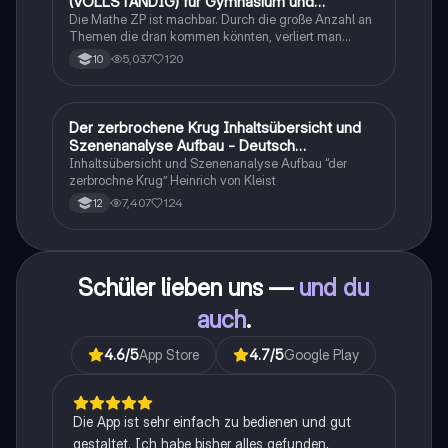
(VOLLSTÄNDIG) für Gymnasium und
Realschule
Die Mathe ZP ist machbar. Durch die große Anzahl an
Themen die dran kommen könnten, verliert man
schnell den Überblick. Also habe ich von den kleinsten
5,037
120
10
Themen bis hin zu den größten alles
zusammengefasst <3.
Der zerbrochene Krug Inhaltsübersicht und
Deutsch
Szenenanalyse Aufbau - Deutsch
Q1/Q2/Abitur
Inhaltsübersicht und Szenenanalyse Aufbau “der
zerbrochne Krug” Heinrich von Kleist
7,407
124
12
Schüler lieben uns —
und du
auch
.
4.6
/5
App Store
4.7
/5
Google Play
Die App ist sehr einfach zu bedienen und gut
gestaltet. Ich habe bisher alles gefunden,