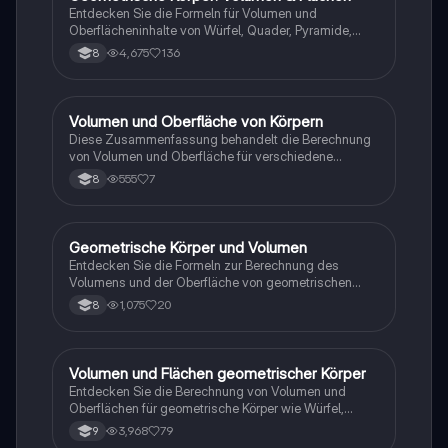
Entdecken Sie die Formeln für Volumen und
Oberflächeninhalte von Würfel, Quader, Pyramide,
Zylinder, Kugel und Kegel. Diese Zusammenfassung
4,675
136
8
bietet klare Berechnungen für Mantelflächen und
Raumdiagonalen, ideal für Mathematikstudenten.
Volumen und Oberfläche von Körpern
Mathe
Diese Zusammenfassung behandelt die Berechnung
von Volumen und Oberfläche für verschiedene
geometrische Körper wie Würfel, Quader, Pyramide,
555
7
8
Prisma, Zylinder, Kegel und Kugel. Ideal für
Mathematikstudenten, die sich auf Geometrie
konzentrieren. Enthält Formeln und Beispiele zur
Veranschaulichung der Konzepte.
Geometrische Körper und Volumen
Mathe
Entdecken Sie die Formeln zur Berechnung des
Volumens und der Oberfläche von geometrischen
Körpern wie Würfeln, Quadern, Zylindern, Kegeln und
1,075
20
8
Pyramiden. Diese Zusammenfassung bietet klare
Erklärungen und Beispiele für die Anwendung in der
Geometrie.
Volumen und Flächen geometrischer Körper
Mathe
Entdecken Sie die Berechnung von Volumen und
Oberflächen für geometrische Körper wie Würfel,
Quader, Pyramiden, Zylinder, Kegel und Kugeln. Diese
3,968
79
9
Zusammenfassung behandelt wichtige Formeln und