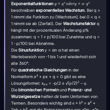
y =
=
=
⋅
Exponentialfunktionen
x
x
y
q
o
d
ery
a
q
q^x
beschreiben
exponentielles Wachstum
. Bei q >
oder
1 nimmt die Funktion zu (Wachstum), bei 0 < q <
y =
a·q^x
1 nimmt sie ab (Zerfall). Der
Wachstumsfaktor
q
hängt mit der prozentualen Änderung p%
zusammen: q = 1 + p/100 bei Zunahme und q =
1 - p/100 bei Abnahme.
Die
Sinusfunktion
y = sin α hat einen
Wertebereich von -1 bis 1 und wiederholt sich
alle 360°.
Für
quadratische Gleichungen
in der
Normalform x² + px + q = 0 gibt es eine
2
(p/2)²
(
/2
)
−
Lösungsformel: x₁,₂ = -p/2 ± √
.
p
q
- q
Die
binomischen Formeln
und
Potenz- und
Wurzelgesetze
helfen dir beim Umformen von
a+b
+
Termen. Besonders wichtig sind
² = a² +
a
b
2ab + b² und die Potenzgesetze wie a^m · a^n