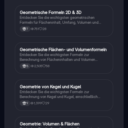
Geometrische Formeln 2D & 3D
Mathe
Entdecken Sie die wichtigsten geometrischen
Formeln für Flächeninhalt, Umfang, Volumen und
Oberflächeninhalt. Diese Sammlung umfasst Formeln
751
28
7
für Quadrat, Rechteck, Dreieck, Parallelogramm,
Trapez, Kreis sowie Würfel, Quader, Pyramide,
Zylinder, Kugel und Kegel. Ideal für Schüler aller
Klassenstufen.
Geometrische Flächen- und Volumenformeln
Mathe
Entdecken Sie die wichtigsten Formeln zur
Berechnung von Flächeninhalten und Volumen
geometrischer Körper. Diese Übersicht umfasst
2,505
58
8
Rechteck, Quadrat, Dreieck, Kreis, Würfel, Zylinder
und mehr. Ideal für Schüler und Studierende, die sich
auf Prüfungen vorbereiten oder ihr Wissen auffrischen
möchten.
Geometrie von Kegel und Kugel
Mathe
Entdecken Sie die wichtigsten Formeln zur
Berechnung von Kegel und Kugel, einschließlich
Grundfläche, Mantelfläche, Umfang, Volumen und
1,399
29
9
Oberfläche. Ideal für Studierende der Geometrie und
Mathematik. Typ: Zusammenfassung.
Geometrie: Volumen & Flächen
Mathe