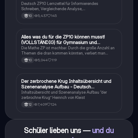
Deutsch ZP10 Lernzettel für Informierendes
Schreiben, Vergleichende Analyse,
Sachtexte/Roman/Gedicht..
5,437
145
10
Alles was du für die ZP10 können musst!
Mathe
(VOLLSTÄNDIG) für Gymnasium und
Realschule
Die Mathe ZP ist machbar. Durch die große Anzahl an
Themen die dran kommen könnten, verliert man
schnell den Überblick. Also habe ich von den kleinsten
5,044
119
10
Themen bis hin zu den größten alles
zusammengefasst <3.
Der zerbrochene Krug Inhaltsübersicht und
Deutsch
Szenenanalyse Aufbau - Deutsch
Q1/Q2/Abitur
Inhaltsübersicht und Szenenanalyse Aufbau “der
zerbrochne Krug” Heinrich von Kleist
7,409
124
12
Schüler lieben uns —
und du