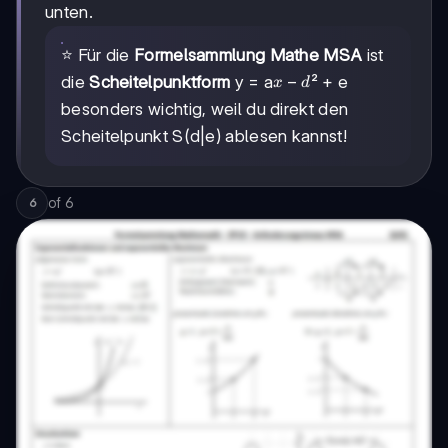
unten.
⭐ Für die
Formelsammlung Mathe MSA
ist
x-
−
die
Scheitelpunktform
y = a
² + e
x
d
d
besonders wichtig, weil du direkt den
Scheitelpunkt S(d|e) ablesen kannst!
of
6
6