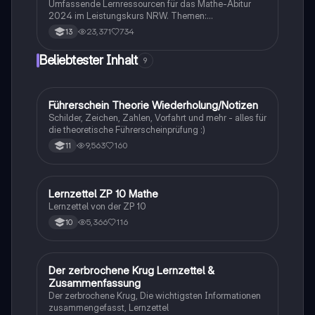
Umfassende Lernressourcen für das Mathe-Abitur
2024 im Leistungskurs NRW. Themen:
Hypothesentests, Binomialverteilung, Vektorrechnung
23,371
734
13
(Lagebeziehungen, Abstände, Spiegelung), Analysis
(Funktionstypen, Integralrechnung,
Beliebtester Inhalt
9
Extremwertaufgaben) und mehr. Ideal zur
Vorbereitung auf Prüfungen und zur Vertiefung
mathematischer Konzepte.
Führerschein Theorie Wiederholung/Notizen
Lerntipps
Schilder, Zeichen, Zahlen, Vorfahrt und mehr - alles für
die theoretische Führerscheinprüfung :)
9,563
160
11
Lernzettel ZP 10 Mathe
Mathe
Lernzettel von der ZP 10
5,366
116
10
Der zerbrochene Krug Lernzettel &
Deutsch
Zusammenfassung
Der zerbrochene Krug, Die wichtigsten Informationen
zusammengefasst, Lernzettel