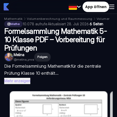
App öffnen
Mathematik
Volumenberechnung und Raummessung
Volumenform
10.078
aufrufe
·
Aktualisiert
28. Juli 2026
·
6 Seiten
Mathe
Formelsammlung Mathematik 5-
10 Klasse PDF – Vorbereitung für
Prüfungen
Melina
Folgen
@
melina_yvva
Die
Formelsammlung Mathematik
für die zentrale
Prüfung Klasse 10 enthält...
Mehr anzeigen