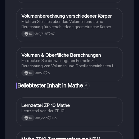
Konzepte, einschließlich der Mantelfläche und
Volumeneinheiten. Ideal für Schüler, die sich auf
Mathematikprüfungen vorbereiten.
Volumenberechnung verschiedener Körper
Mathe
Erfahren Sie alles über das Volumen und seine
Berechnung für verschiedene geometrische Körper.
Diese Zusammenfassung enthält Definitionen,
2,718
67
10
Formeln und anschauliche Beispiele für Quader,
Würfel, Kegel, Zylinder, Pyramiden und Kugeln. Ideal
für Schüler, die sich auf Prüfungen vorbereiten oder ihr
Verständnis der Geometrie vertiefen möchten.
Volumen & Oberfläche Berechnungen
Mathe
Entdecken Sie die wichtigsten Formeln zur
Berechnung von Volumen und Oberflächeninhalten für
verschiedene geometrische Körper wie Zylinder,
591
6
10
Kegel, Pyramiden und Kugeln. Diese Sammlung bietet
klare Formeln und Beispiele zur Unterstützung Ihres
Beliebtester Inhalt in Mathe
9
Studiums in der Geometrie.
Lernzettel ZP 10 Mathe
Mathe
Lernzettel von der ZP 10
5,366
116
10