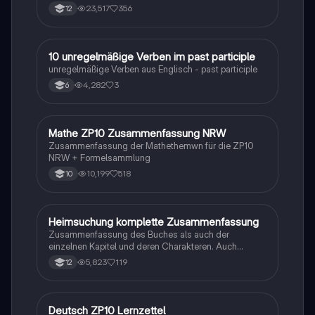
23,517
356
12
1
10 unregelmäßige Verben im past participle
Englisch
unregelmäßige Verben aus Englisch - past participle
4,282
3
6
Mathe ZP10 Zusammenfassung NRW
Mathe
Zusammenfassung der Mathethemwn für die ZP10
NRW + Formelsammlung
10,199
518
10
Heimsuchung komplette Zusammenfassung
Deutsch
Zusammenfassung des Buches als auch der
einzelnen Kapitel und deren Charakteren. Auch
tabellarisch. Im Unterricht ohne KI erstellt
5,823
119
12
Deutsch ZP10 Lernzettel
Deutsch