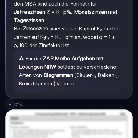
den MSA sind auch die Formeln für
Jahreszinsen
Z = K · p%,
Monatszinsen
und
Tageszinsen
.
Bei
Zinseszins
wächst dein Kapital K₀ nach n
Jahren auf K₍n₎ = K₀ · q^n an, wobei q = 1 +
p/100 der Zinsfaktor ist.
⚠️ Für die
ZAP Mathe Aufgaben mit
Lösungen NRW
solltest du verschiedene
Arten von
Diagrammen
(Säulen-, Balken-,
Kreisdiagramm) kennen!
of
6
4