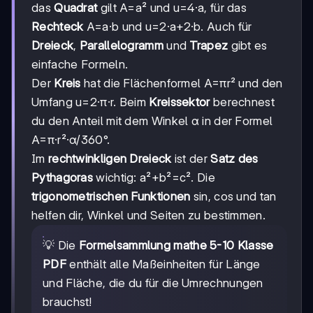
das
Quadrat
gilt A=a² und u=4·a, für das
Rechteck
A=a·b und u=2·a+2·b. Auch für
Dreieck
,
Parallelogramm
und
Trapez
gibt es
einfache Formeln.
Der
Kreis
hat die Flächenformel A=πr² und den
Umfang u=2·π·r. Beim
Kreissektor
berechnest
du den Anteil mit dem Winkel α in der Formel
A=π·r²·α/360°.
Im
rechtwinkligen Dreieck
ist der
Satz des
Pythagoras
wichtig: a²+b²=c². Die
trigonometrischen Funktionen
sin, cos und tan
helfen dir, Winkel und Seiten zu bestimmen.
💡 Die
Formelsammlung mathe 5-10 Klasse
PDF
enthält alle Maßeinheiten für Länge
und Fläche, die du für die Umrechnungen
brauchst!