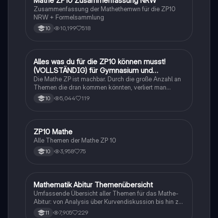
Mathe ZP10 Zusammenfassung NRW
Mathe
Zusammenfassung der Mathethemwn für die ZP10
NRW + Formelsammlung
10,199
518
10
Alles was du für die ZP10 können musst!
Mathe
(VOLLSTÄNDIG) für Gymnasium und
Realschule
Die Mathe ZP ist machbar. Durch die große Anzahl an
Themen die dran kommen könnten, verliert man
schnell den Überblick. Also habe ich von den kleinsten
5,044
119
10
Themen bis hin zu den größten alles
zusammengefasst <3.
ZP10 Mathe
Mathe
Alle Themen der Mathe ZP 10
3,958
75
10
Mathematik Abitur Themenübersicht
Mathe
Umfassende Übersicht aller Themen für das Mathe-
Abitur: von Analysis über Kurvendiskussion bis hin zu
Integralrechnung und Stochastik. Ideal für die
7,905
229
11