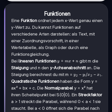
Funktionen
Eine
Funktion
ordnet jedem x-Wert genau einen
y-Wert zu. Du kannst Funktionen auf
verschiedene Arten darstellen: als Text, mit
einer Zuordnungsvorschrift, in einer
Wertetabelle, als Graph oder durch eine
Funktionsgleichung.
y
=
+
Bei
linearen Funktionen
gibt m die
y
m
x
n
=
Steigung
und n den
y-Achsenabschnitt
an. Die
mx
y₂
−
x₂
−
Steigung berechnest du mit m =
/
.
y
y
x
x
+
2
1
2
1
-
-
n
Quadratische Funktionen
haben die Form y =
y₁
x₁
ax² + bx + c. Die
Normalparabel
y = x² hat
ihren Scheitelpunkt bei S(0|0). Ein
Streckfaktor
a > 1 streckt die Parabel, während 0 < a < 1 sie
staucht. Bei a < 0 öffnet sich die Parabel nach