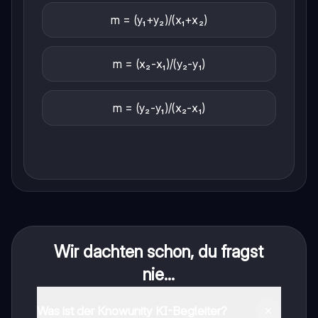
m = (y₁+y₂)/(x₁+x₂)
m = (x₂-x₁)/(y₂-y₁)
m = (y₂-y₁)/(x₂-x₁)
Wir dachten schon, du fragst
nie...
Was ist der Knowunity KI-Begleiter?