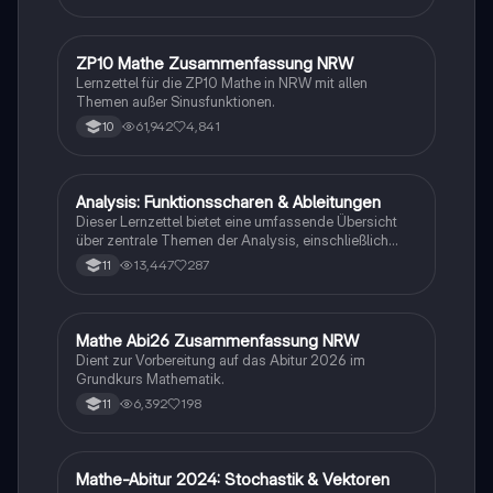
Prüfungsvorbereitung mit detaillierten Inhalten zu
analytischer Geometrie, e-Funktionen,
Extremwertaufgaben und mehr.
ZP10 Mathe Zusammenfassung NRW
Mathe
Lernzettel für die ZP10 Mathe in NRW mit allen
Themen außer Sinusfunktionen.
61,942
4,841
10
Analysis: Funktionsscharen & Ableitungen
Mathe
Dieser Lernzettel bietet eine umfassende Übersicht
über zentrale Themen der Analysis, einschließlich
Funktionsscharen, Ableitungen, Extrempunkte,
13,447
287
11
Integrale und e-Funktionen. Ideal für die Vorbereitung
auf das Abitur im Mathematik Grundkurs. Verstehe die
Konzepte und deren Anwendungen mit klaren
Beispielen und Schritt-für-Schritt-Anleitungen.
Mathe Abi26 Zusammenfassung NRW
Mathe
Dient zur Vorbereitung auf das Abitur 2026 im
Grundkurs Mathematik.
6,392
198
11
Mathe-Abitur 2024: Stochastik & Vektoren
Mathe