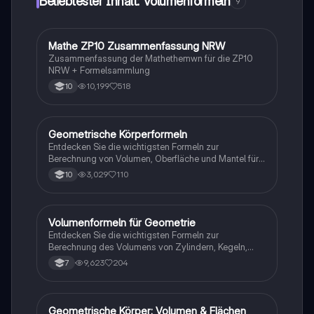
Beliebtester Inhalt: Volumenformeln
9
Mathe ZP10 Zusammenfassung NRW
Mathe
Zusammenfassung der Mathethemwn für die ZP10
NRW + Formelsammlung
10,199
518
10
Geometrische Körperformeln
Mathe
Entdecken Sie die wichtigsten Formeln zur
Berechnung von Volumen, Oberfläche und Mantel für
verschiedene geometrische Körper wie Zylinder,
3,029
110
10
Pyramiden, Kegel, Würfel und Quader. Ideal für
Mathematikstudenten, die sich auf Geometrie
konzentrieren.
Volumenformeln für Geometrie
Mathe
Entdecken Sie die wichtigsten Formeln zur
Berechnung des Volumens von Zylindern, Kegeln,
Kugeln, Quadern, Prismen und Pyramiden. Diese
9,623
204
7
Übersicht bietet klare Beispiele und Erklärungen für
jede geometrische Figur, um das Verständnis der
Volumenberechnung zu erleichtern.
Geometrische Körper: Volumen & Flächen
Mathe