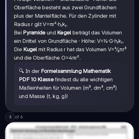
Oberfläche besteht aus zwei Grundflächen
plus der Mantelfläche. Für den Zylinder mit
Radius r gilt V=πr²·h₍k₎.
Bei
Pyramide
und
Kegel
beträgt das Volumen
ein Drittel von Grundfläche · Höhe: V=⅓·G·h₍k₎.
Die
Kugel
mit Radius r hat das Volumen V=⁴⁄₃πr³
und die Oberfläche O=4πr².
🔍 In der
Formelsammlung Mathematik
PDF 10 Klasse
findest du alle wichtigen
Maßeinheiten für Volumen (m³, dm³, cm³)
und Masse (t, kg, g)!
of
6
3