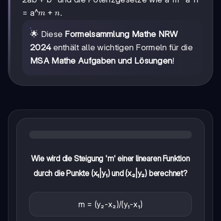
m+n
+
= a^
.
m
n
🌟 Diese
Formelsammlung Mathe NRW
2024
enthält alle wichtigen Formeln für die
MSA Mathe Aufgaben und Lösungen
!
Wie wird die Steigung 'm' einer linearen Funktion
durch die Punkte (x₁|y₁) und (x₂|y₂) berechnet?
m = (y₂-x₂)/(y₁-x₁)