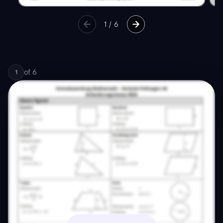
1
/
6
of
6
1