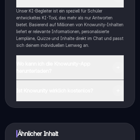
Unser KI-Begleiter ist ein speziell für Schüler
entwickeltes KI-Tool, das mehr als nur Antworten
bietet. Basierend auf Millionen von Knowunity-Inhalten
liefert er relevante Informationen, personalisierte
Lernpläne, Quizze und Inhalte direkt im Chat und passt
sich deinem individuellen Lernweg an.
Wo kann ich die Knowunity-App
herunterladen?
Du kannst die App im Google Play Store und im Apple
App Store herunterladen.
Ist Knowunity wirklich kostenlos?
Genau! Genieße kostenlosen Zugang zu Lerninhalten,
vernetze dich mit anderen Schülern und hol dir
sofortige Hilfe – alles direkt auf deinem Handy.
Ähnlicher Inhalt