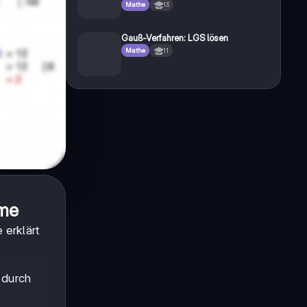
Mathe
13
Gauß-Verfahren: LGS lösen
Mathe
11
eme
 erklärt
 durch