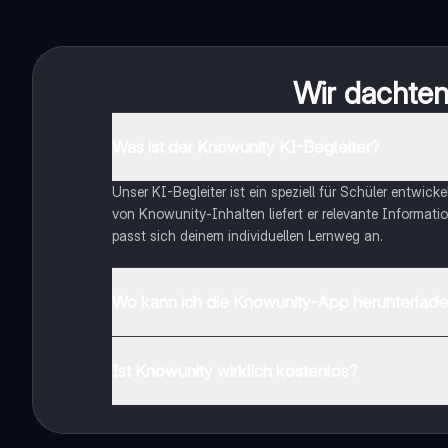
Wir dachten 
Was ist der Knowunity KI-Begleiter?
Unser KI-Begleiter ist ein speziell für Schüler entwick
von Knowunity-Inhalten liefert er relevante Informatio
passt sich deinem individuellen Lernweg an.
Wo kann ich die Knowunity-App herunterlad
Du kannst die App im Google Play Store und im Apple 
Ist Knowunity wirklich kostenlos?
Genau! Genieße kostenlosen Zugang zu Lerninhalten, ve
auf deinem Handy.