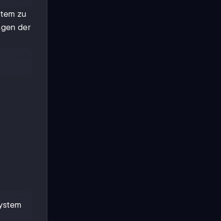
stem zu
ngen der
System