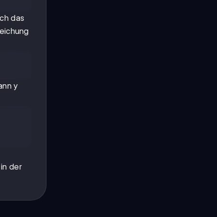
rch das
leichung
ann y
in der