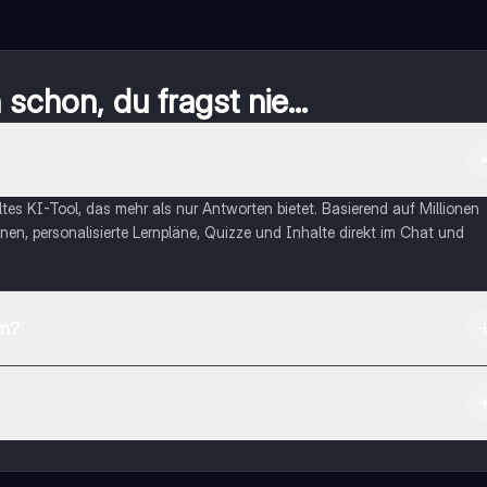
schon, du fragst nie...
eltes KI-Tool, das mehr als nur Antworten bietet. Basierend auf Millionen
nen, personalisierte Lernpläne, Quizze und Inhalte direkt im Chat und
en?
App Store herunterladen.
rnetze dich mit anderen Schülern und hol dir sofortige Hilfe – alles dir