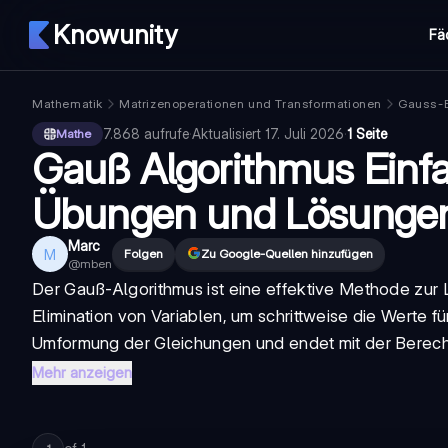
Knowunity
Fä
Mathematik
Matrizenoperationen und Transformationen
Gauss-E
7.868
aufrufe
·
Aktualisiert
17. Juli 2026
·
1 Seite
Mathe
Gauß Algorithmus Einfac
Übungen und Lösunge
Marc
M
Folgen
Zu Google-Quellen hinzufügen
@
mben
Der Gauß-Algorithmus ist eine effektive Methode zur 
Elimination von Variablen, um schrittweise die Werte 
Umformung der Gleichungen und endet mit der Berech
Mehr anzeigen