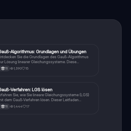
Gauß-Algorithmus: Grundlagen und Übungen
Mathe
ntdecken Sie die Grundlagen des Gauß-Algorithmus
ur Lösung linearer Gleichungssysteme. Diese
räsentation bietet eine umfassende Einführung in das
1,390
15
11
erfahren, Anwendungsbeispiele, sowie
bungsaufgaben zur Vertiefung des Wissens. Ideal für
chüler, die sich auf Mathematikprüfungen vorbereiten.
nthält auch Informationen über Carl Friedrich Gauß und
Gauß-Verfahren: LGS lösen
Mathe
eine bedeutenden Beiträge zur Mathematik.
rfahren Sie, wie Sie lineare Gleichungssysteme (LGS)
it dem Gauß-Verfahren lösen. Dieser Leitfaden
ehandelt die erlaubten Rechenoperationen, die
1,444
17
11
mformung in Stufenform und bietet ein detailliertes
eispiel zur Anwendung. Ideal für Studierende, die ihre
ähigkeiten in der Mathematik verbessern möchten.