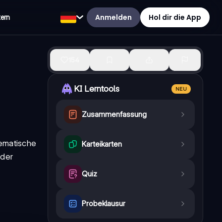
Anmelden
Hol dir die App
tern
154
KI Lerntools
NEU
Zusammenfassung
tematische
Karteikarten
 der
Quiz
Probeklausur