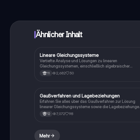
Ähnlicher Inhalt
Lineare Gleichungssysteme
Mathe
Vertiefte Analyse und Lösungen zu linearen
Gleichungssystemen, einschließlich algebraischer
Ausdrücke und spezifischer Aufgaben von Seite 238, Nr
2,682
30
11
4, 7c, d, 10. Ideal für Schüler, die sich auf Prüfungen
vorbereiten oder ihr Verständnis von Algebra verbessern
möchten.
Gaußverfahren und Lagebeziehungen
Mathe
Erfahren Sie alles über das Gaußverfahren zur Lösung
linearer Gleichungssysteme sowie die Lagebeziehunge
zwischen Geraden und Ebenen. Diese
7,072
98
12
Zusammenfassung enthält wichtige Konzepte wie
Vektoren, orthogonale Linien und die Distanz von
Punkten zu Ebenen, unterstützt durch anschauliche
Beispiele.
Mehr