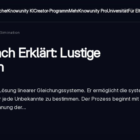
cher
Knowunity KI
Creator-Programm
Mehr
Knowunity Pro
Universität
Für El
limination
h Erklärt: Lustige
n
Lösung linearer Gleichungssysteme. Er ermöglicht die sys
für jede Unbekannte zu bestimmen. Der Prozess beginnt mit
nung der...