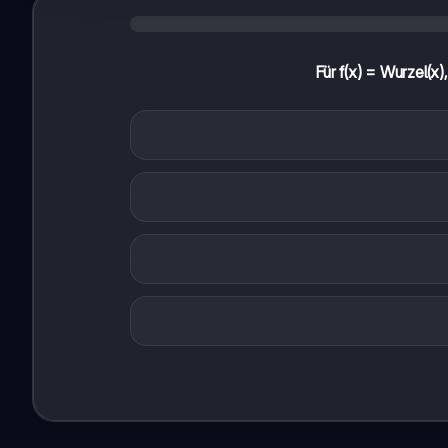
Für f(x) = Wurzel(x)