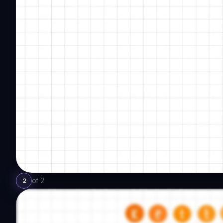
of
2
2