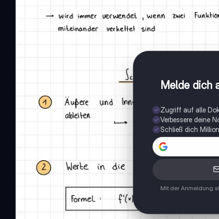
Melde dich a
Zugriff auf alle D
Verbessere deine N
Schließ dich Milli
Mit der Anmeldung ak