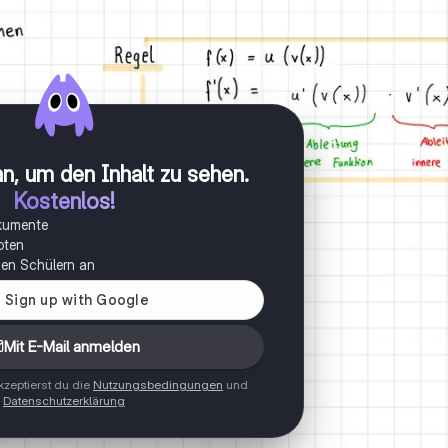
n, um den Inhalt zu sehen
.
Kostenlos!
okumente
oten
onen Schülern an
Mit E-Mail anmelden
zeptierst du die
Nutzungsbedingungen
und
Datenschutzerklärung