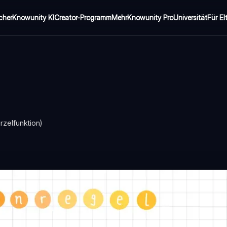
cher
Knowunity KI
Creator-Programm
Mehr
Knowunity Pro
Universität
Für El
rzelfunktion)