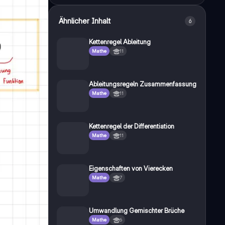
Ähnlicher Inhalt
6
Kettenregel Ableitung
Mathe
11
Ableitungsregeln Zusammenfassung
Mathe
11
Kettenregel der Differentiation
Mathe
11
Eigenschaften von Vierecken
Mathe
7
Umwandlung Gemischter Brüche
Mathe
6