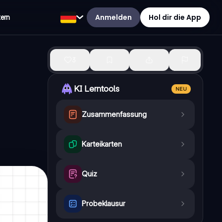
Anmelden
Hol dir die App
tern
3
KI Lerntools
NEU
Zusammenfassung
Karteikarten
Quiz
Probeklausur