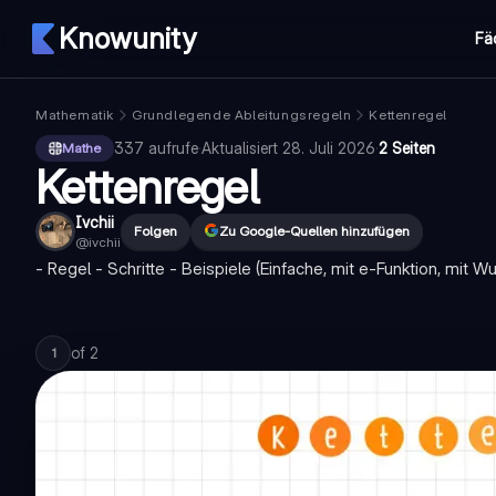
Knowunity
Fä
Mathematik
Grundlegende Ableitungsregeln
Kettenregel
337
aufrufe
·
Aktualisiert
28. Juli 2026
·
2 Seiten
Mathe
Kettenregel
Ivchii
Folgen
Zu Google-Quellen hinzufügen
@
ivchii
- Regel - Schritte - Beispiele (Einfache, mit e-Funktion, mit Wu
of
2
1