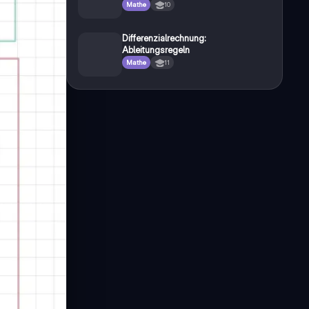
Mathe
10
Differenzialrechnung:
Ableitungsregeln
Mathe
11