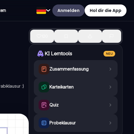
Anmelden
Hol dir die App
tern
120
KI Lerntools
NEU
Zusammenfassung
biklausur :)
Karteikarten
Quiz
Probeklausur