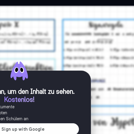
n, um den Inhalt zu sehen
.
Kostenlos!
okumente
oten
onen Schülern an