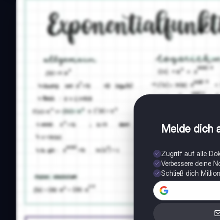
Melde dich a
Zugriff auf alle D
Verbessere deine N
Schließ dich Milli