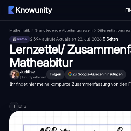
Knowunity
Fä
Mathematik
Grundlegende Ableitungsregeln
Differentiationsreg
2.394
aufrufe
·
Aktualisiert
22. Juli 2026
·
3 Seiten
Mathe
Lernzettel/ Zusammenf
Matheabitur
Judith☺️
Folgen
Zu Google-Quellen hinzufügen
@
studywithipad
Ihr findet hier meine komplette Zusammenfassung von den For
of
3
1