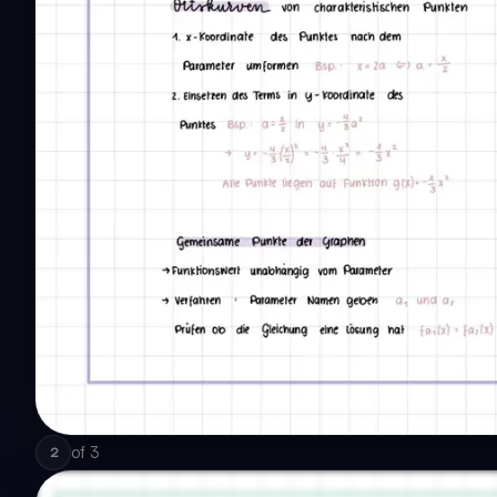
of
3
2