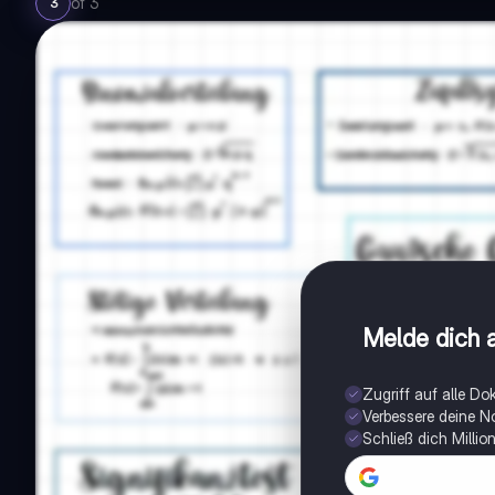
of
3
3
Melde dich a
Zugriff auf alle D
Verbessere deine N
Schließ dich Milli