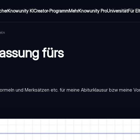
cher
Knowunity KI
Creator-Programm
Mehr
Knowunity Pro
Universität
Für El
eln
assung fürs
meln und Merksätzen etc. für meine Abiturklausur bzw meine Vora