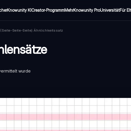
cher
Knowunity KI
Creator-Programm
Mehr
Knowunity Pro
Universität
Für El
(Seite-Seite-Seite) Ähnlichkeitssatz
hlensätze
vermittelt wurde