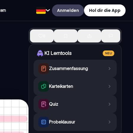
Anmelden
Hol dir die App
tern
8
KI Lerntools
NEU
Zusammenfassung
Karteikarten
Quiz
Probeklausur