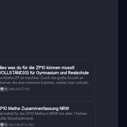
lles was du für die ZP10 können musst!
Mathe
VOLLSTÄNDIG) für Gymnasium und Realschule
ie Mathe ZP ist machbar. Durch die große Anzahl an
hemen die dran kommen könnten, verliert man schnell
en Überblick. Also habe ich von den kleinsten Themen
5,041
120
10
is hin zu den größten alles zusammengefasst <3.
P10 Mathe Zusammenfassung NRW
Mathe
ernzettel für die ZP10 Mathe in NRW mit allen Themen
ußer Sinusfunktionen.
61,942
4,841
10