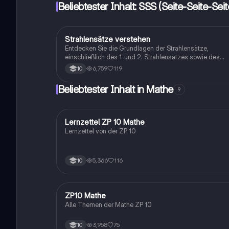
Beliebtester Inhalt: SSS (Seite-Seite-Sei
Strahlensätze verstehen
Mathe
Entdecken Sie die Grundlagen der Strahlensätze,
einschließlich des 1. und 2. Strahlensatzes sowie des
erweiterten 1. Strahlensatzes. Diese Zusammenfassung
6,759
119
10
bietet klare Erklärungen, wichtige Formeln und praktisch
Tipps zur Anwendung der Theoreme in der Geometrie.
Beliebtester Inhalt in Mathe
9
Ideal für Schüler, die sich auf Prüfungen vorbereiten ode
ihr Verständnis vertiefen möchten.
Lernzettel ZP 10 Mathe
Mathe
Lernzettel von der ZP 10
5,366
116
10
ZP10 Mathe
Mathe
Alle Themen der Mathe ZP 10
3,958
75
10