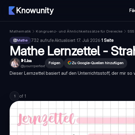
Knowunity
Fä
Mathematik
Kongruenz- und Ähnlichkeitssätze für Dreiecke
SSS 
732
aufrufe
·
Aktualisiert
17. Juli 2026
·
1 Seite
Mathe
Mathe Lernzettel - Stra
❥𝐋𝐢𝐬𝐚
Folgen
Zu Google-Quellen hinzufügen
@
yourrrperfext
Dieser Lernzettel basiert auf den Unterrichtsstoff, der mir so 
of
1
1