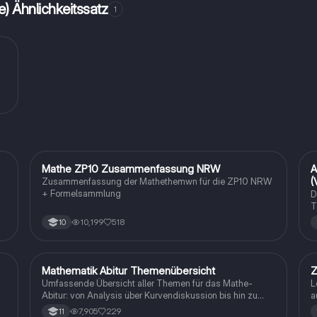
te) Ähnlichkeitssatz
1
e
r
Mathe ZP10 Zusammenfassung NRW
A
Mathe
(
Zusammenfassung der Mathethemwn für die ZP10 NRW
+ Formelsammlung
D
T
d
10,199
518
10
b
Mathematik Abitur Themenübersicht
Z
Mathe
Umfassende Übersicht aller Themen für das Mathe-
L
Abitur: von Analysis über Kurvendiskussion bis hin zu
a
Integralrechnung und Stochastik. Ideal für die
7,905
229
11