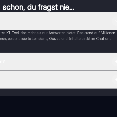
schon, du fragst nie...
eltes KI-Tool, das mehr als nur Antworten bietet. Basierend auf Millionen
nen, personalisierte Lernpläne, Quizze und Inhalte direkt im Chat und
en?
App Store herunterladen.
rnetze dich mit anderen Schülern und hol dir sofortige Hilfe – alles dir