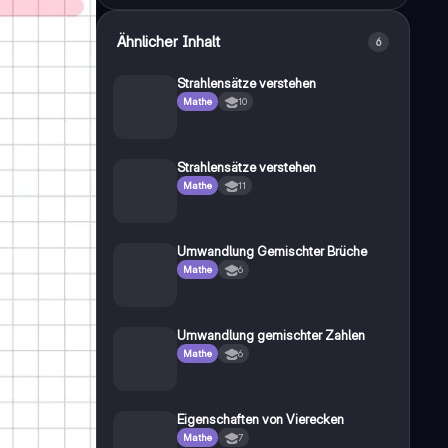
Ähnlicher Inhalt
6
Strahlensätze verstehen
Mathe
10
Strahlensätze verstehen
Mathe
11
Umwandlung Gemischter Brüche
Mathe
6
Umwandlung gemischter Zahlen
Mathe
6
Eigenschaften von Vierecken
Mathe
7