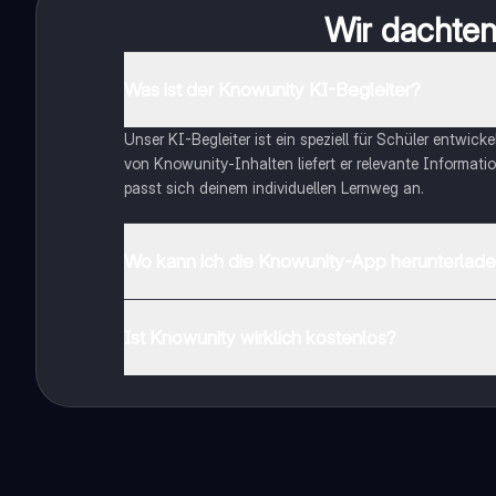
Wir dachten 
Was ist der Knowunity KI-Begleiter?
Unser KI-Begleiter ist ein speziell für Schüler entwick
von Knowunity-Inhalten liefert er relevante Informatio
passt sich deinem individuellen Lernweg an.
Wo kann ich die Knowunity-App herunterlad
Du kannst die App im Google Play Store und im Apple 
Ist Knowunity wirklich kostenlos?
Genau! Genieße kostenlosen Zugang zu Lerninhalten, ve
auf deinem Handy.