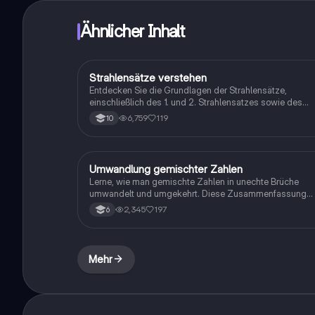
Ähnlicher Inhalt
Strahlensätze verstehen
Mathe
Entdecken Sie die Grundlagen der Strahlensätze,
einschließlich des 1. und 2. Strahlensatzes sowie des
erweiterten 1. Strahlensatzes. Diese Zusammenfassung
6,759
119
10
bietet klare Erklärungen, wichtige Formeln und praktisch
Tipps zur Anwendung der Theoreme in der Geometrie.
Ideal für Schüler, die sich auf Prüfungen vorbereiten ode
ihr Verständnis vertiefen möchten.
Umwandlung gemischter Zahlen
Mathe
Lerne, wie man gemischte Zahlen in unechte Brüche
umwandelt und umgekehrt. Diese Zusammenfassung
bietet klare Erklärungen und Beispiele, um das
2,345
197
6
Verständnis für Brüche zu vertiefen. Ideal für Schüler, di
ihre Fähigkeiten in der Bruchrechnung verbessern
möchten.
Mehr