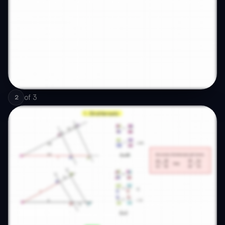
of
3
2