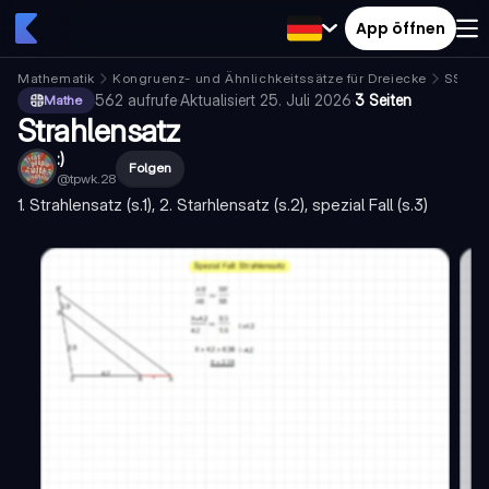
App öffnen
Mathematik
Kongruenz- und Ähnlichkeitssätze für Dreiecke
SSS (S
562
aufrufe
·
Aktualisiert
25. Juli 2026
·
3 Seiten
Mathe
Strahlensatz
:)
Folgen
@
tpwk.28
1. Strahlensatz (s.1), 2. Starhlensatz (s.2), spezial Fall (s.3)