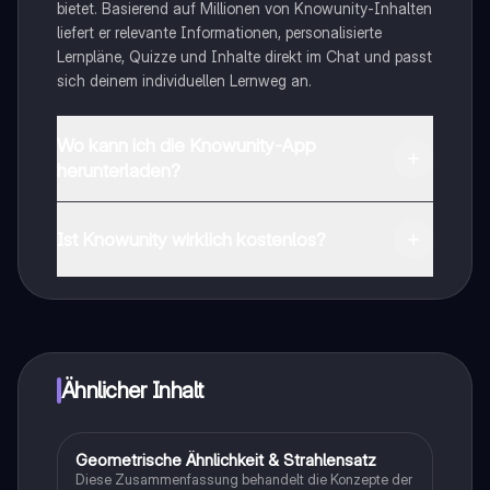
bietet. Basierend auf Millionen von Knowunity-Inhalten
liefert er relevante Informationen, personalisierte
Lernpläne, Quizze und Inhalte direkt im Chat und passt
sich deinem individuellen Lernweg an.
Wo kann ich die Knowunity-App
herunterladen?
Du kannst die App im Google Play Store und im Apple
App Store herunterladen.
Ist Knowunity wirklich kostenlos?
Genau! Genieße kostenlosen Zugang zu Lerninhalten,
vernetze dich mit anderen Schülern und hol dir
sofortige Hilfe – alles direkt auf deinem Handy.
Ähnlicher Inhalt
Geometrische Ähnlichkeit & Strahlensatz
Mathe
Diese Zusammenfassung behandelt die Konzepte der