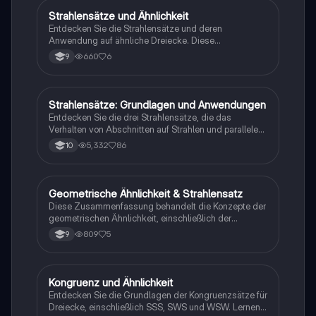
Strahlensätze und Ähnlichkeit
Mathe
Entdecken Sie die Strahlensätze und deren
Anwendung auf ähnliche Dreiecke. Diese
Zusammenfassung behandelt die wichtigsten
660
6
9
Formeln und Verhältnisse, die für das Verständnis der
Strahlensätze erforderlich sind. Ideal für Schüler, die
sich auf Prüfungen vorbereiten oder ihr Wissen
vertiefen möchten.
Strahlensätze: Grundlagen und Anwendungen
Mathe
Entdecken Sie die drei Strahlensätze, die das
Verhalten von Abschnitten auf Strahlen und parallelen
Linien beschreiben. Diese Zusammenfassung bietet
5,332
86
10
klare Formeln und Erklärungen, um das Verständnis
der geometrischen Beziehungen zu fördern. Ideal für
Mathematikstudenten, die sich auf Prüfungen
vorbereiten oder ihr Wissen vertiefen möchten.
Geometrische Ähnlichkeit & Strahlensatz
Mathe
Diese Zusammenfassung behandelt die Konzepte der
geometrischen Ähnlichkeit, einschließlich der
Eigenschaften ähnlicher Figuren, Ähnlichkeitssätze für
809
5
9
Dreiecke und die Anwendung des Strahlensatzes.
Erfahren Sie, wie der Ähnlichkeitsfaktor K die
Beziehungen zwischen Streckenlängen,
Flächeninhalten und Volumina beeinflusst. Ideal für
Kongruenz und Ähnlichkeit
Mathe
Schüler, die sich auf Prüfungen vorbereiten oder ihr
Entdecken Sie die Grundlagen der Kongruenzsätze für
Verständnis der Geometrie vertiefen möchten.
Dreiecke, einschließlich SSS, SWS und WSW. Lernen