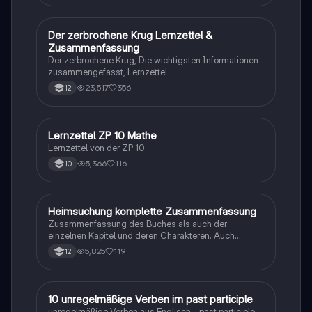
Der zerbrochene Krug Lernzettel &
Deutsch
Zusammenfassung
Der zerbrochene Krug, Die wichtigsten Informationen
zusammengefasst, Lernzettel
23,517
356
12
Lernzettel ZP 10 Mathe
Mathe
Lernzettel von der ZP 10
5,366
116
10
Heimsuchung komplette Zusammenfassung
Deutsch
Zusammenfassung des Buches als auch der
einzelnen Kapitel und deren Charakteren. Auch
tabellarisch. Im Unterricht ohne KI erstellt
5,825
119
12
1
10 unregelmäßige Verben im past participle
Englisch
unregelmäßige Verben aus Englisch - past participle