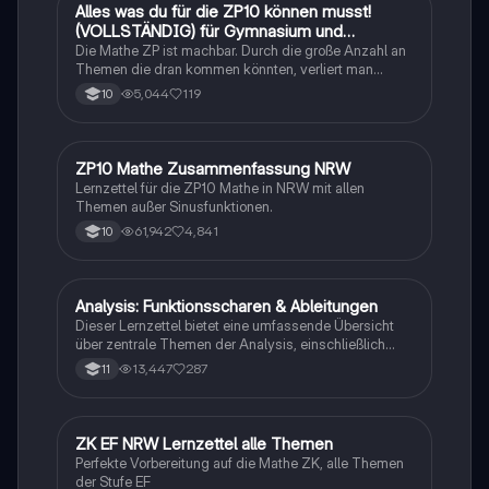
Alles was du für die ZP10 können musst!
Mathe
(VOLLSTÄNDIG) für Gymnasium und
Realschule
Die Mathe ZP ist machbar. Durch die große Anzahl an
Themen die dran kommen könnten, verliert man
schnell den Überblick. Also habe ich von den kleinsten
5,044
119
10
Themen bis hin zu den größten alles
zusammengefasst <3.
ZP10 Mathe Zusammenfassung NRW
Mathe
Lernzettel für die ZP10 Mathe in NRW mit allen
Themen außer Sinusfunktionen.
61,942
4,841
10
Analysis: Funktionsscharen & Ableitungen
Mathe
Dieser Lernzettel bietet eine umfassende Übersicht
über zentrale Themen der Analysis, einschließlich
Funktionsscharen, Ableitungen, Extrempunkte,
13,447
287
11
Integrale und e-Funktionen. Ideal für die Vorbereitung
auf das Abitur im Mathematik Grundkurs. Verstehe die
Konzepte und deren Anwendungen mit klaren
Beispielen und Schritt-für-Schritt-Anleitungen.
ZK EF NRW Lernzettel alle Themen
Mathe
Perfekte Vorbereitung auf die Mathe ZK, alle Themen
der Stufe EF