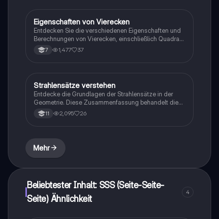
der geometrischen Beziehungen zu fördern. Ideal für
Mathematikstudenten, die sich auf Prüfungen
vorbereiten oder ihr Wissen vertiefen möchten.
Eigenschaften von Vierecken
Mathe
Entdecken Sie die verschiedenen Eigenschaften und
Berechnungen von Vierecken, einschließlich Quadrat,
Rechteck, Parallelogramm und Trapez. Diese
1,477
37
7
Übersicht behandelt die Symmetrieachsen,
Winkelsummen und Flächeninhalte der verschiedenen
Vierecksarten. Ideal für Geometrie-Studierende und
zur Vorbereitung auf Prüfungen.
Strahlensätze verstehen
Mathe
Entdecke die Grundlagen der Strahlensätze in der
Geometrie. Diese Zusammenfassung behandelt die
Formeln, die Geschichte des Strahlensatzes, sowie
2,095
26
11
praktische Übungsaufgaben zur Anwendung. Ideal für
Schüler, die sich auf Prüfungen vorbereiten oder ihr
Wissen vertiefen möchten.
Mehr
Beliebtester Inhalt: SSS (Seite-Seite-
4
Seite) Ähnlichkeit