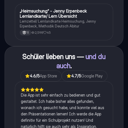
„Heimsuchung“ - Jenny Erpenbeck
Deutsch
Lernlandkarte/ Lern Übersicht
Lernzettel/ Lernlandkarte Heimsuchung, Jenny
Erpenbeck, Methodik Deutsch Abitur
2,598
45
11
Schüler lieben uns —
und du
auch
.
4.6
/5
App Store
4.7
/5
Google Play
Die App ist sehr einfach zu bedienen und gut
gestaltet. Ich habe bisher alles gefunden,
wonach ich gesucht habe, und konnte viel aus
den Präsentationen lernen! Ich werde die App
definitiv für ein Schulprojekt nutzen! Und
natürlich hilft sie auch sehr als Inspiration.