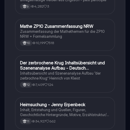
4,282
3
6
Mathe ZP10 Zusammenfassung NRW
Mathe
Zusammenfassung der Mathethemwn für die ZP10
NRW + Formelsammlung
10,199
518
10
Der zerbrochene Krug Inhaltsübersicht und
Deutsch
Szenenanalyse Aufbau - Deutsch
Q1/Q2/Abitur
Inhaltsübersicht und Szenenanalyse Aufbau “der
zerbrochne Krug” Heinrich von Kleist
7,409
124
12
Heimsuchung - Jenny Erpenbeck
Deutsch
Inhalt, Entstehung und Quellen, Figuren,
Geschichtliche Hintergründe, Motive, Erzählstruktur/-
stil
34,927
662
11