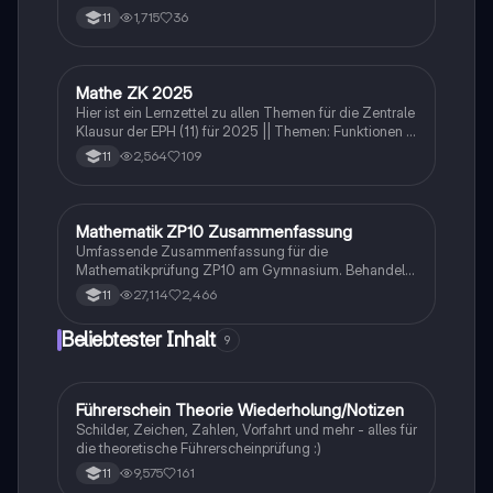
1,715
36
11
Mathe ZK 2025
Mathe
Hier ist ein Lernzettel zu allen Themen für die Zentrale
Klausur der EPH (11) für 2025 || Themen: Funktionen &
Vektoren
2,564
109
11
Mathematik ZP10 Zusammenfassung
Mathe
Umfassende Zusammenfassung für die
Mathematikprüfung ZP10 am Gymnasium. Behandelt
zentrale Themen wie Stochastik, quadratische und
27,114
2,466
11
exponentielle Funktionen, Geometrie, und
Zinsrechnung. Ideal zur Vorbereitung auf Prüfungen
Beliebtester Inhalt
9
und zur Vertiefung mathematischer Konzepte.
Führerschein Theorie Wiederholung/Notizen
Lerntipps
Schilder, Zeichen, Zahlen, Vorfahrt und mehr - alles für
die theoretische Führerscheinprüfung :)
9,575
161
11