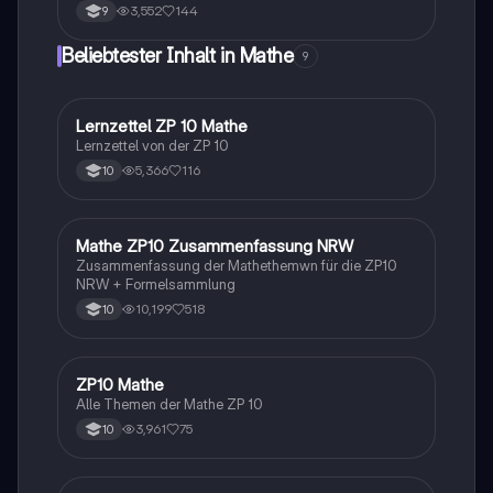
Sie, wie man Maßstab und Verhältnisgleichungen
3,552
144
9
anwendet, sowie die Konzepte der zentrischen
Streckung und der Ähnlichkeit geometrischer Figuren
Beliebtester Inhalt in Mathe
9
erkennt und berechnet. Ideal für Schüler, die sich auf
Geometrie vorbereiten.
Lernzettel ZP 10 Mathe
Mathe
Lernzettel von der ZP 10
5,366
116
10
Mathe ZP10 Zusammenfassung NRW
Mathe
Zusammenfassung der Mathethemwn für die ZP10
NRW + Formelsammlung
10,199
518
10
ZP10 Mathe
Mathe
Alle Themen der Mathe ZP 10
3,961
75
10