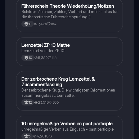
Führerschein Theorie Wiederholung/Notizen
Lerntipps
Schilder, Zeichen, Zahlen, Vorfahrt und mehr - alles für
die theoretische Führerscheinprüfung :)
9,425
154
11
Lernzettel ZP 10 Mathe
Mathe
Lernzettel von der ZP 10
5,362
116
10
Der zerbrochene Krug Lernzettel &
Deutsch
Zusammenfassung
Der zerbrochene Krug, Die wichtigsten Informationen
zusammengefasst, Lernzettel
23,513
356
12
1
10 unregelmäßige Verben im past participle
Englisch
unregelmäßige Verben aus Englisch - past participle
4,281
3
6