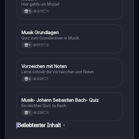
Hier geht‘s um Mozart
372
1
5
M
Musik Grundlagen
Musik
Quiz zum Grundwissen in Musik
572
2
9
V
Vorzeichen mit Noten
Musik
Lerne schnell die Vorzeicchen und Noten
338
1
6
M
Musik- Johann Sebastian Bach- Quiz
Musik
Ein leichtes Quiz zu Bach.
335
1
7
Beliebtester Inhalt
9