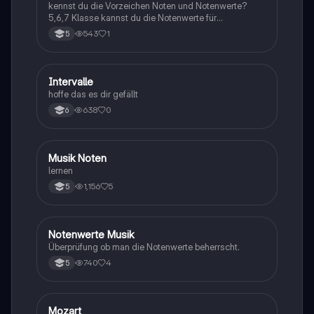
kennst du die Vorzeichen Noten und Notenwerte?
5,6,7 Klasse kannst du die Notenwerte für
unterscheiden und weißt du welche wie viele schläge
543
1
5
haben? wenn ja dann kannst du dich jetzt hier testen
I
Intervalle
Musik
hoffe das es dir gefällt
638
0
6
M
Musik Noten
Musik
lernen
1,156
5
5
N
Notenwerte Musik
Musik
Überprüfung ob man die Notenwerte beherrscht.
740
4
5
M
Mozart
Musik