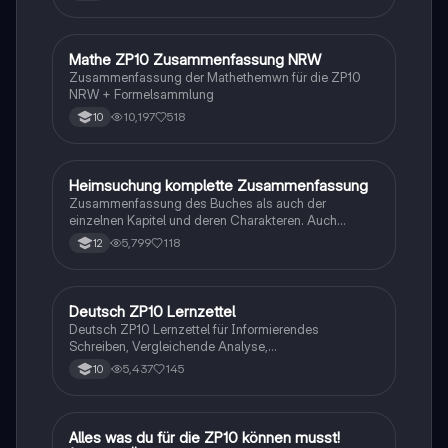
Mathe ZP10 Zusammenfassung NRW
Mathe
Zusammenfassung der Mathethemwn für die ZP10
NRW + Formelsammlung
10,197
518
10
Heimsuchung komplette Zusammenfassung
Deutsch
Zusammenfassung des Buches als auch der
einzelnen Kapitel und deren Charakteren. Auch
tabellarisch. Im Unterricht ohne KI erstellt
5,799
118
12
Deutsch ZP10 Lernzettel
Deutsch
Deutsch ZP10 Lernzettel für Informierendes
Schreiben, Vergleichende Analyse,
Sachtexte/Roman/Gedicht..
5,437
145
10
Alles was du für die ZP10 können musst!
Mathe