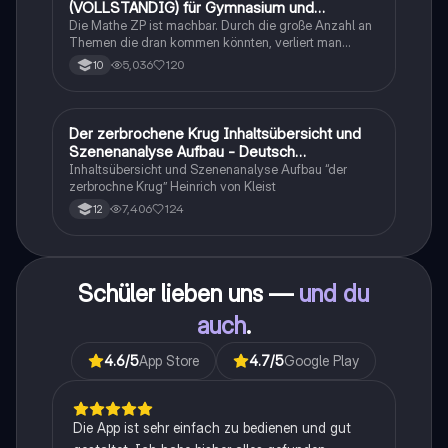
(VOLLSTÄNDIG) für Gymnasium und
Realschule
Die Mathe ZP ist machbar. Durch die große Anzahl an
Themen die dran kommen könnten, verliert man
schnell den Überblick. Also habe ich von den kleinsten
5,036
120
10
Themen bis hin zu den größten alles
zusammengefasst <3.
Der zerbrochene Krug Inhaltsübersicht und
Deutsch
Szenenanalyse Aufbau - Deutsch
Q1/Q2/Abitur
Inhaltsübersicht und Szenenanalyse Aufbau “der
zerbrochne Krug” Heinrich von Kleist
7,406
124
12
Schüler lieben uns —
und du
auch
.
4.6
/5
App Store
4.7
/5
Google Play
Die App ist sehr einfach zu bedienen und gut