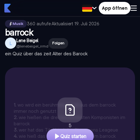
App öffnen
360
aufrufe
·
Aktualisiert
19. Juli 2026
Musik
barrock
Lene Beigel
L
Folgen
@
lenebeigel_rrmd
ein Quiz über das zeit Alter des Barock
1
.
wo wird ein berühmtes Stück aus dem barrock
immer noch genutzt
2
.
wie hießen die drei berühmtesten Komponisten im
barrock
5
3
.
wer hat das Titel Lied der Champions Leageue
4
.
wie hieß das berühmteste Schloss im barrock
Quiz starten