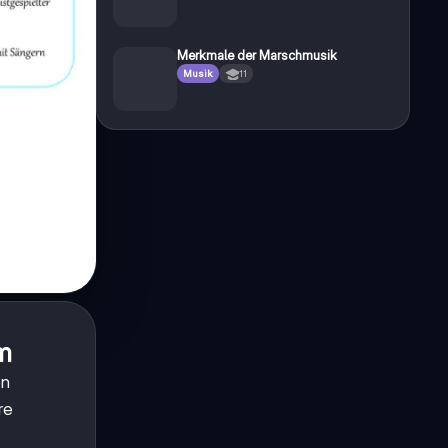
Merkmale der Marschmusik
Musik
11
m
en
re