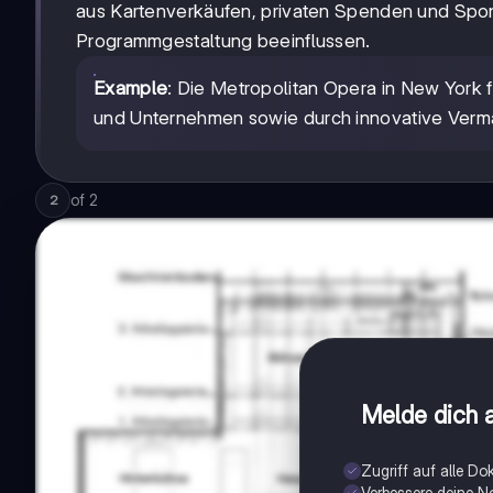
aus Kartenverkäufen, privaten Spenden und Spon
Programmgestaltung beeinflussen.
Example
: Die Metropolitan Opera in New York
und Unternehmen sowie durch innovative Verma
of
2
2
Melde dich a
Zugriff auf alle D
Verbessere deine N