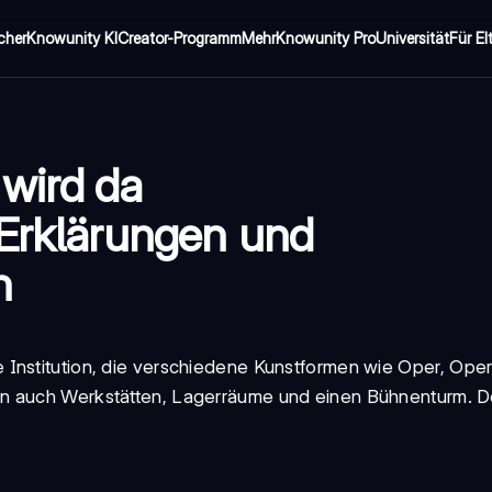
cher
Knowunity KI
Creator-Programm
Mehr
Knowunity Pro
Universität
Für El
wird da
 Erklärungen und
n
 Institution, die verschiedene Kunstformen wie
Oper, Oper
ern auch Werkstätten, Lagerräume und einen Bühnenturm. D