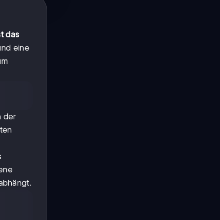
st das
und eine
aum
n der
iten
s
dene
abhängt.