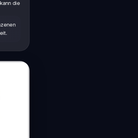
 kann die
Mäzenen
it.