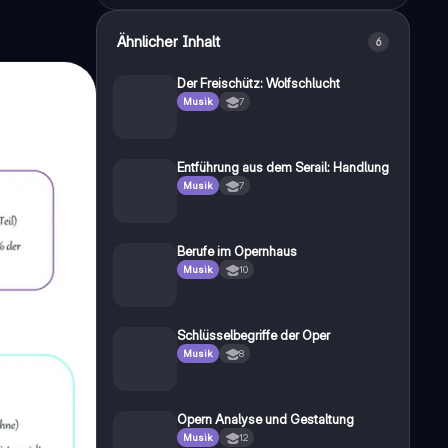
Ähnlicher Inhalt
6
Der Freischütz: Wolfschlucht
Musik
7
Entführung aus dem Serail: Handlung
Musik
7
Berufe im Opernhaus
Musik
10
Schlüsselbegriffe der Oper
Musik
8
Opern Analyse und Gestaltung
Musik
12