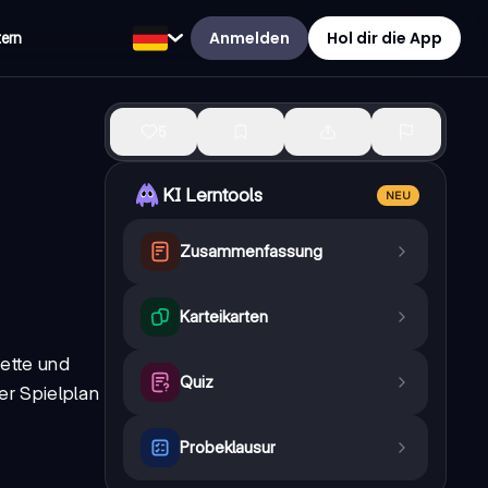
Anmelden
Hol dir die App
tern
5
KI Lerntools
NEU
Zusammenfassung
Karteikarten
ette und
Quiz
er Spielplan
Probeklausur