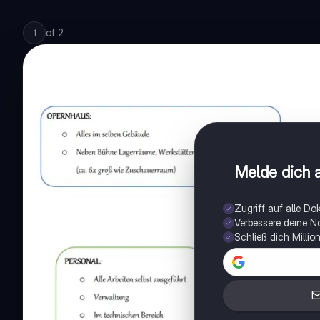
of
2
1
Melde dich a
Zugriff auf alle D
Verbessere deine N
Schließ dich Milli