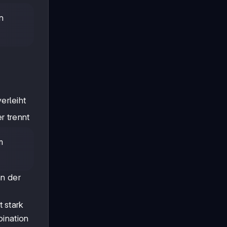
n
erleiht
r trennt
m
nn der
 stark
bination