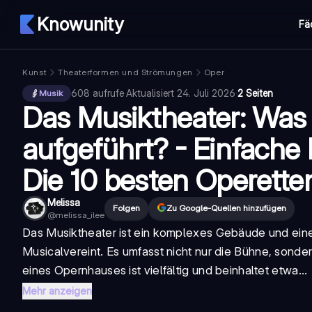
Knowunity
Fä
Kunst
Theaterformen und Strömungen
Oper
608
aufrufe
·
Aktualisiert
24. Juli 2026
·
2 Seiten
Musik
Das Musiktheater: Was 
aufgeführt? - Einfache
Die 10 besten Operette
Melissa
Folgen
Zu Google-Quellen hinzufügen
@
melissa_ilee
Das Musiktheater ist ein komplexes Gebäude und eine
Musical
vereint. Es umfasst nicht nur die Bühne, sond
eines Opernhauses ist vielfältig und beinhaltet etwa...
Mehr anzeigen