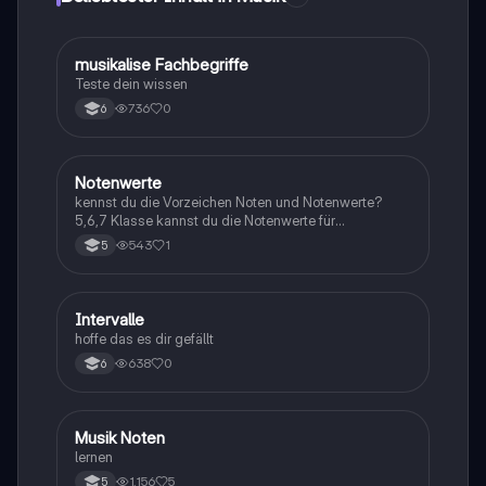
M
musikalise Fachbegriffe
Musik
Teste dein wissen
736
0
6
N
Notenwerte
Musik
kennst du die Vorzeichen Noten und Notenwerte?
5,6,7 Klasse kannst du die Notenwerte für
unterscheiden und weißt du welche wie viele schläge
543
1
5
haben? wenn ja dann kannst du dich jetzt hier testen
I
Intervalle
Musik
hoffe das es dir gefällt
638
0
6
M
Musik Noten
Musik
lernen
1,156
5
5