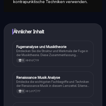
kontrapunktische Techniken verwenden.
Ähnlicher Inhalt
Fugenanalyse und Musiktheorie
Musik
Entdecken Sie die Struktur und Merkmale der Fuge in
der Musiktheorie. Diese Zusammenfassung
behandelt die Definition, den Aufbau, die
816
19
11
Unterschiede zwischen Homophonie und Polyphonie
sowie verschiedene Arten der Themenverarbeitung.
Ideal für Studierende der Musik, die ein tieferes
Verständnis für mehrstimmige Kompositionen und
Renaissance Musik Analyse
Musik
deren Analyse entwickeln möchten.
Entdecke die wichtigsten Fachbegriffe und Techniken
der Renaissance Musik in diesem Lernzettel. Erlerne
Konzepte wie Polyphonie, Imitation, Homophonie und
1,617
77
11
mehr, um Musikstücke effektiv zu analysieren. Ideal
für Studierende der Musiktheorie und -geschichte.