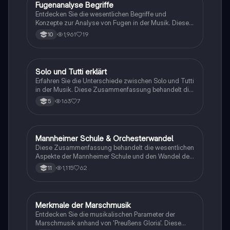
Fugenanalyse Begriffe
Musik
Entdecken Sie die wesentlichen Begriffe und
Konzepte zur Analyse von Fugen in der Musik. Diese
Zusammenfassung behandelt Themen wie
1,961
19
10
Kontrapunkt, Dux, Comes, Imitation und Modulation,
um ein tiefes Verständnis der polyphonen Strukturen
zu fördern. Ideal für Musikstudenten und -
interessierte, die ihre Kenntnisse in Musiktheorie
Solo und Tutti erklärt
Musik
vertiefen möchten.
Erfahren Sie die Unterschiede zwischen Solo und Tutti
in der Musik. Diese Zusammenfassung behandelt die
Definitionen, Merkmale und Beispiele für Solo-
163
7
5
Passagen, in denen ein Instrument allein spielt, und
Tutti-Passagen, in denen alle Instrumente
gemeinsam musizieren. Ideal für Musikstudenten und
Interessierte an musikalischer Struktur.
Mannheimer Schule & Orchesterwandel
Musik
Diese Zusammenfassung behandelt die wesentlichen
Aspekte der Mannheimer Schule und den Wandel des
Orchesterapparats in der Klassik. Wichtige Themen
1,115
62
11
sind Themendualismen, Musikeditionen, der Einfluss
des Instrumentenbaus sowie das orchestrale
Klangbild der Wiener Klassik. Ideal für Studierende
der Musikgeschichte und -theorie.
Merkmale der Marschmusik
Musik
Entdecken Sie die musikalischen Parameter der
Marschmusik anhand von 'Preußens Gloria'. Diese