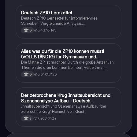
Deutsch ZP10 Lernzettel
Deutsch
Deutsch ZP10 Lernzettel für Informierendes
Schreiben, Vergleichende Analyse,
Sachtexte/Roman/Gedicht..
5,437
145
10
Alles was du für die ZP10 können musst!
Mathe
(VOLLSTÄNDIG) für Gymnasium und
Realschule
Die Mathe ZP ist machbar. Durch die große Anzahl an
Themen die dran kommen könnten, verliert man
schnell den Überblick. Also habe ich von den kleinsten
5,040
120
10
Themen bis hin zu den größten alles
zusammengefasst <3.
Der zerbrochene Krug Inhaltsübersicht und
Deutsch
Szenenanalyse Aufbau - Deutsch
Q1/Q2/Abitur
Inhaltsübersicht und Szenenanalyse Aufbau “der
zerbrochne Krug” Heinrich von Kleist
7,408
124
12