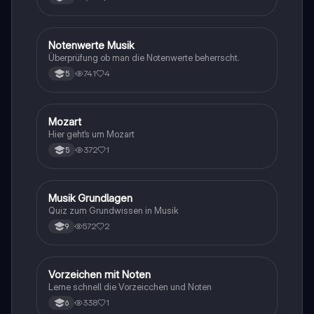
N
Notenwerte Musik
Musik
Überprüfung ob man die Notenwerte beherrscht.
741
4
5
M
Mozart
Musik
Hier geht‘s um Mozart
372
1
5
M
Musik Grundlagen
Musik
Quiz zum Grundwissen in Musik
572
2
9
V
Vorzeichen mit Noten
Musik
Lerne schnell die Vorzeicchen und Noten
338
1
6