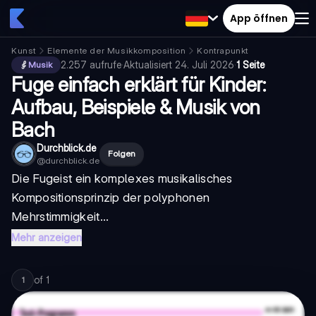
App öffnen
Kunst
Elemente der Musikkomposition
Kontrapunkt
2.257
aufrufe
·
Aktualisiert
24. Juli 2026
·
1 Seite
Musik
Fuge einfach erklärt für Kinder:
Aufbau, Beispiele & Musik von
Bach
Durchblick.de
Folgen
@
durchblick.de
Die
Fuge
ist ein komplexes musikalisches
Kompositionsprinzip der polyphonen
Mehrstimmigkeit...
Mehr anzeigen
of
1
1