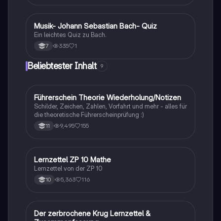
M
Musik- Johann Sebastian Bach- Quiz
Musik
Ein leichtes Quiz zu Bach.
335
1
7
Beliebtester Inhalt
9
Führerschein Theorie Wiederholung/Notizen
Lerntipps
Schilder, Zeichen, Zahlen, Vorfahrt und mehr - alles für
die theoretische Führerscheinprüfung :)
9,495
155
11
Lernzettel ZP 10 Mathe
Mathe
Lernzettel von der ZP 10
5,363
116
10
Der zerbrochene Krug Lernzettel &
Deutsch