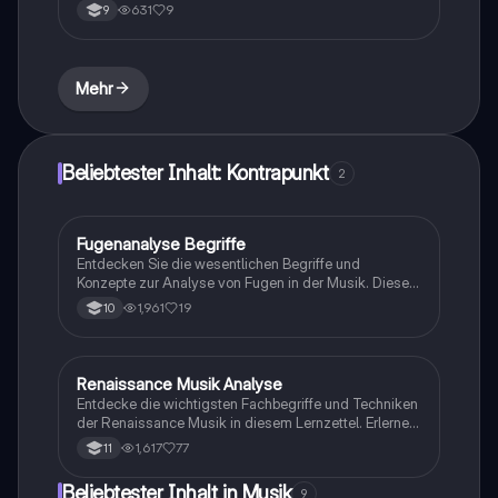
Zusammenfassung behandelt den Aufbau, die
631
9
9
Melodik, Rhythmik und Instrumentation, die für
Marschmusik charakteristisch sind. Ideal für
Studierende der Musiktheorie und Militärmusik.
Mehr
Beliebtester Inhalt: Kontrapunkt
2
Fugenanalyse Begriffe
Musik
Entdecken Sie die wesentlichen Begriffe und
Konzepte zur Analyse von Fugen in der Musik. Diese
Zusammenfassung behandelt Themen wie
1,961
19
10
Kontrapunkt, Dux, Comes, Imitation und Modulation,
um ein tiefes Verständnis der polyphonen Strukturen
zu fördern. Ideal für Musikstudenten und -
interessierte, die ihre Kenntnisse in Musiktheorie
Renaissance Musik Analyse
Musik
vertiefen möchten.
Entdecke die wichtigsten Fachbegriffe und Techniken
der Renaissance Musik in diesem Lernzettel. Erlerne
Konzepte wie Polyphonie, Imitation, Homophonie und
1,617
77
11
mehr, um Musikstücke effektiv zu analysieren. Ideal
für Studierende der Musiktheorie und -geschichte.
Beliebtester Inhalt in Musik
9