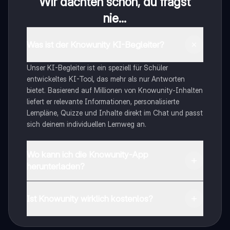
Wir dachten schon, du fragst
nie...
Was ist der Knowunity KI-Begleiter?
Unser KI-Begleiter ist ein speziell für Schüler
entwickeltes KI-Tool, das mehr als nur Antworten
bietet. Basierend auf Millionen von Knowunity-Inhalten
liefert er relevante Informationen, personalisierte
Lernpläne, Quizze und Inhalte direkt im Chat und passt
sich deinem individuellen Lernweg an.
Wo kann ich die Knowunity-App
herunterladen?
Du kannst die App im Google Play Store und im Apple
App Store herunterladen.
Ist Knowunity wirklich kostenlos?
Genau! Genieße kostenlosen Zugang zu Lerninhalten,