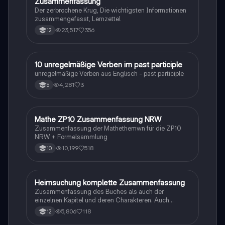
Zusammenfassung
Der zerbrochene Krug, Die wichtigsten Informationen
zusammengefasst, Lernzettel
23,517
356
12
1
10 unregelmäßige Verben im past participle
Englisch
unregelmäßige Verben aus Englisch - past participle
4,281
3
6
Mathe ZP10 Zusammenfassung NRW
Mathe
Zusammenfassung der Mathethemwn für die ZP10
NRW + Formelsammlung
10,199
518
10
Heimsuchung komplette Zusammenfassung
Deutsch
Zusammenfassung des Buches als auch der
einzelnen Kapitel und deren Charakteren. Auch
tabellarisch. Im Unterricht ohne KI erstellt
5,806
118
12