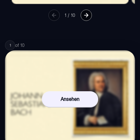
1
/
10
of
10
1
Ansehen