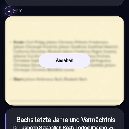
of
10
4
Ansehen
Bachs letzte Jahre und Vermächtnis
Die
Johann Sebastian Bach Todesursache
war