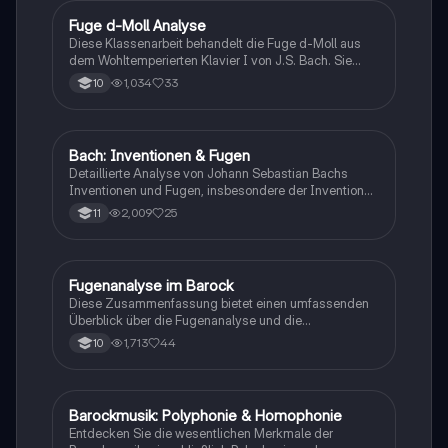
Polyphonie, Madrigal, Oper und mehr. Ideal für
Fuge d-Moll Analyse
Musik
Studierende der Musikgeschichte.
Diese Klassenarbeit behandelt die Fuge d-Moll aus
dem Wohltemperierten Klavier I von J.S. Bach. Sie
umfasst die Analyse der Struktur, die Rolle von Dux
1,034
33
10
und Comes sowie die Merkmale der Barockmusik.
Ideal für Schüler, die sich auf Prüfungen vorbereiten
und ein tieferes Verständnis der Fugenform und der
barocken Epoche erlangen möchten.
Bach: Inventionen & Fugen
Musik
Detaillierte Analyse von Johann Sebastian Bachs
Inventionen und Fugen, insbesondere der Invention
C-Dur und der Fuge C-Dur. Diese Präsentation bietet
2,009
25
11
einen tiefen Einblick in die Struktur, Polyphonie und
Kompositionstechniken, die Bachs Werke prägen.
Ideal für Musikstudenten und Interessierte an
Musikgeschichte.
Fugenanalyse im Barock
Musik
Diese Zusammenfassung bietet einen umfassenden
Überblick über die Fugenanalyse und die
musikalischen Merkmale der Barockzeit (1600-1750).
1,713
44
10
Sie behandelt die Struktur und Funktion von Fugen,
die Rolle bedeutender Komponisten wie Johann
Sebastian Bach und die historischen Kontexte, die die
Musik dieser Epoche prägten. Ideal für Schüler der 10.
Barockmusik: Polyphonie & Homophonie
Musik
Klasse, die sich auf Klassenarbeiten vorbereiten.
Entdecken Sie die wesentlichen Merkmale der