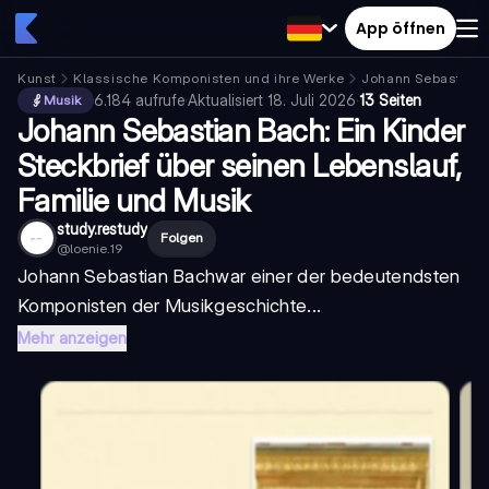
App öffnen
Kunst
Klassische Komponisten und ihre Werke
Johann Sebastian 
6.184
aufrufe
·
Aktualisiert
18. Juli 2026
·
13 Seiten
Musik
Johann Sebastian Bach: Ein Kinder
Steckbrief über seinen Lebenslauf,
Familie und Musik
study.restudy
Folgen
@
loenie.19
Johann Sebastian Bach
war einer der bedeutendsten
Komponisten der Musikgeschichte...
Mehr anzeigen