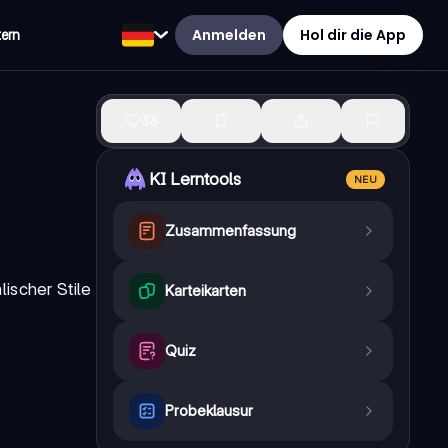
Anmelden
Hol dir die App
tern
33
KI Lerntools
NEU
Zusammenfassung
ischer Stile
Karteikarten
Quiz
Probeklausur