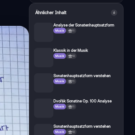
Ähnlicher Inhalt
6
Analyse der Sonatenhauptsatzform
Musik
11
Klassik in der Musik
Musik
10
Sonatenhauptsatzform verstehen
Musik
11
Dvořák Sonatine Op. 100 Analyse
Musik
11
Sonatenhauptsatzform verstehen
Musik
10