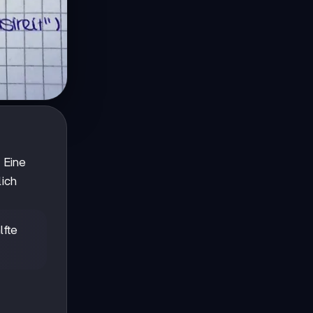
 Eine
lich
lfte