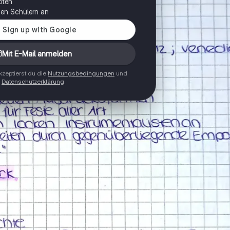
oten
onen Schülern an
Mit E-Mail anmelden
zeptierst du die
Nutzungsbedingungen
und
Datenschutzerklärung