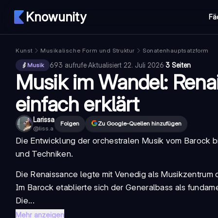
Knowunity
Fä
Kunst
Musikalische Form und Struktur
Sonatenhauptsatzform
693
aufrufe
·
Aktualisiert
22. Juli 2026
·
3 Seiten
Musik
Musik im Wandel: Rena
einfach erklärt
Larissa
Folgen
Zu Google-Quellen hinzufügen
@
liss.a
Die Entwicklung der orchestralen Musik vom Barock bis
und Techniken.
Die Renaissance legte mit Venedig als Musikzentrum d
Im Barock etablierte sich der Generalbass als funda
Die...
Mehr anzeigen