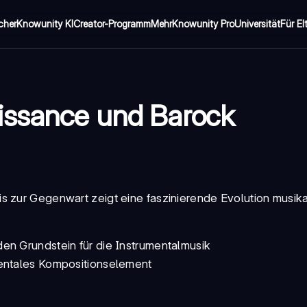
cher
Knowunity KI
Creator-Programm
Mehr
Knowunity Pro
Universität
Für El
issance und Barock
 zur Gegenwart zeigt eine faszinierende Evolution musikal
en Grundstein für die Instrumentalmusik
mentales Kompositionselement