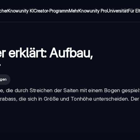
cher
Knowunity KI
Creator-Programm
Mehr
Knowunity Pro
Universität
Für El
r erklärt: Aufbau,
r
ügen
te, die durch Streichen der Saiten mit einem Bogen gespie
trabass
, die sich in Größe und Tonhöhe unterscheiden. Der