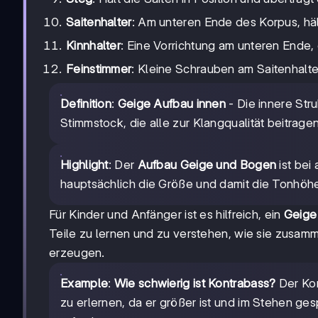
Saitenhalter
: Am unteren Ende des Korpus, hält
Kinnhalter
: Eine Vorrichtung am unteren Ende
Feinstimmer
: Kleine Schrauben am Saitenhalte
Definition
:
Geige Aufbau innen
- Die innere Str
Stimmstock, die alle zur Klangqualität beitragen
Highlight
: Der
Aufbau Geige und Bogen
ist bei
hauptsächlich die Größe und damit die Tonhöh
Für Kinder und Anfänger ist es hilfreich, ein
Geige 
Teile zu lernen und zu verstehen, wie sie zusam
erzeugen.
Example
:
Wie schwierig ist Kontrabass?
Der Kon
zu erlernen, da er größer ist und im Stehen ge