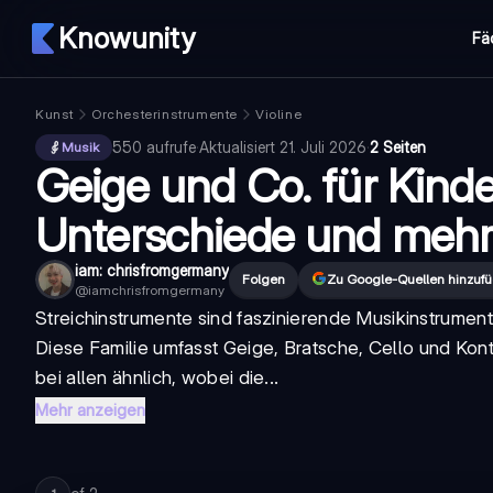
Knowunity
Fä
Kunst
Orchesterinstrumente
Violine
550
aufrufe
·
Aktualisiert
21. Juli 2026
·
2 Seiten
Musik
Geige und Co. für Kinde
Unterschiede und meh
iam: chrisfromgermany
Folgen
Zu Google-Quellen hinzuf
@
iamchrisfromgermany
Streichinstrumente sind faszinierende Musikinstrumen
Diese Familie umfasst
Geige
,
Bratsche
,
Cello
und
Kon
bei allen ähnlich, wobei die...
Mehr anzeigen