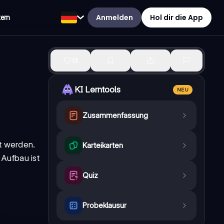
Anmelden
Hol dir die App
tern
13
KI Lerntools
NEU
Zusammenfassung
lt werden.
Karteikarten
 Aufbau ist
Quiz
Probeklausur