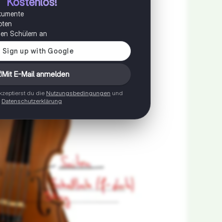
Kostenlos!
okumente
oten
onen Schülern an
Mit E-Mail anmelden
zeptierst du die
Nutzungsbedingungen
und
Datenschutzerklärung