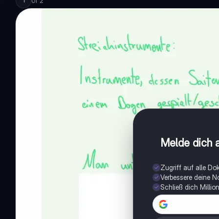
of
2
1
Melde dich a
Zugriff auf alle D
Verbessere deine N
Schließ dich Milli