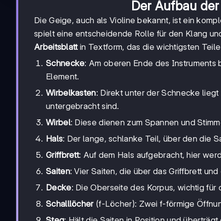
Der Aufbau der G
Die Geige, auch als Violine bekannt, ist ein komp
spielt eine entscheidende Rolle für den Klang und
Arbeitsblatt
in Textform, das die wichtigsten Teile 
Schnecke
: Am oberen Ende des Instruments be
Element.
Wirbelkasten
: Direkt unter der Schnecke lieg
untergebracht sind.
Wirbel
: Diese dienen zum Spannen und Stimme
Hals
: Der lange, schlanke Teil, über den die S
Griffbrett
: Auf dem Hals aufgebracht, hier wer
Saiten
: Vier Saiten, die über das Griffbrett u
Decke
: Die Oberseite des Korpus, wichtig für
Schalllöcher
(f-Löcher): Zwei f-förmige Öffnu
Steg
: Hält die Saiten in Position und überträ