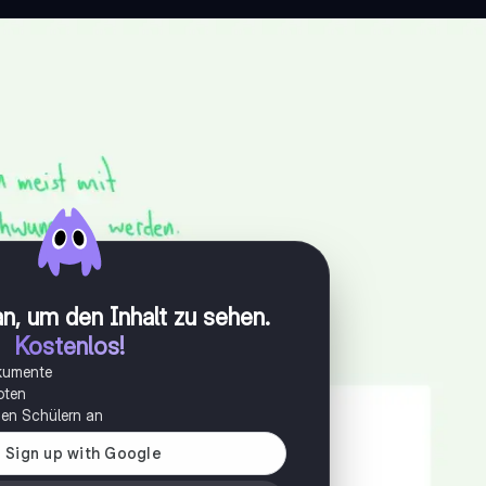
n, um den Inhalt zu sehen
.
Kostenlos!
okumente
oten
onen Schülern an