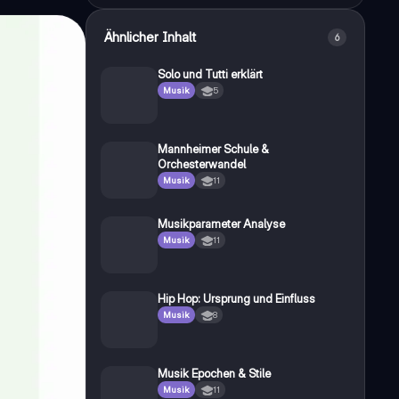
Ähnlicher Inhalt
6
Solo und Tutti erklärt
Musik
5
Mannheimer Schule &
Orchesterwandel
Musik
11
Musikparameter Analyse
Musik
11
Hip Hop: Ursprung und Einfluss
Musik
8
Musik Epochen & Stile
Musik
11