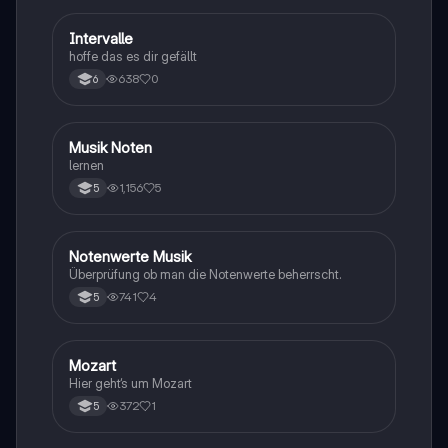
I
Intervalle
Musik
hoffe das es dir gefällt
638
0
6
M
Musik Noten
Musik
lernen
1,156
5
5
N
Notenwerte Musik
Musik
Überprüfung ob man die Notenwerte beherrscht.
741
4
5
M
Mozart
Musik
Hier geht‘s um Mozart
372
1
5