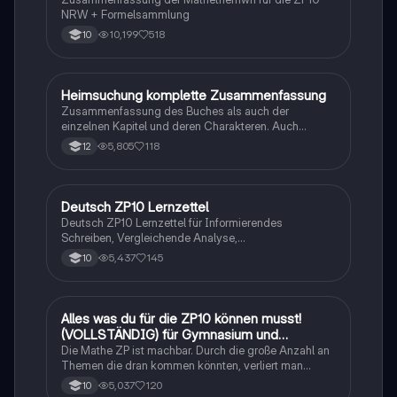
NRW + Formelsammlung
10,199
518
10
Heimsuchung komplette Zusammenfassung
Deutsch
Zusammenfassung des Buches als auch der
einzelnen Kapitel und deren Charakteren. Auch
tabellarisch. Im Unterricht ohne KI erstellt
5,805
118
12
Deutsch ZP10 Lernzettel
Deutsch
Deutsch ZP10 Lernzettel für Informierendes
Schreiben, Vergleichende Analyse,
Sachtexte/Roman/Gedicht..
5,437
145
10
Alles was du für die ZP10 können musst!
Mathe
(VOLLSTÄNDIG) für Gymnasium und
Realschule
Die Mathe ZP ist machbar. Durch die große Anzahl an
Themen die dran kommen könnten, verliert man
schnell den Überblick. Also habe ich von den kleinsten
5,037
120
10
Themen bis hin zu den größten alles