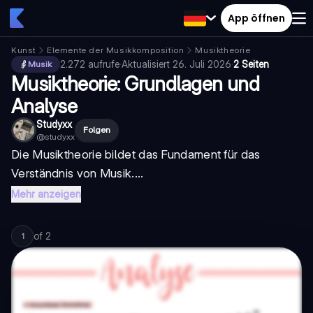
App öffnen
Kunst
Elemente der Musikkomposition
Musiktheorie
2.272
aufrufe
·
Aktualisiert
26. Juli 2026
·
2 Seiten
Musik
Musiktheorie: Grundlagen und
Analyse
Studyxx
Folgen
@
studyxx
Die Musiktheorie bildet das Fundament für das
Verständnis von Musik....
Mehr anzeigen
of
2
1