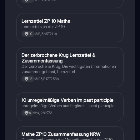
Lernzettel ZP 10 Mathe
Mathe
Lernzettel von der ZP 10
5,363
116
10
Der zerbrochene Krug Lernzettel &
Deutsch
Zusammenfassung
Der zerbrochene Krug, Die wichtigsten Informationen
zusammengefasst, Lernzettel
23,517
356
12
1
10 unregelmäßige Verben im past participle
Englisch
unregelmäßige Verben aus Englisch - past participle
4,281
3
6
Mathe ZP10 Zusammenfassung NRW
Mathe
Zusammenfassung der Mathethemwn für die ZP10