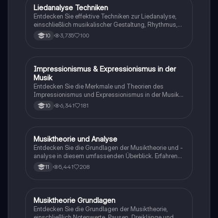
und Tempo. Ideal für Studierende der Musiktheorie
Liedanalyse Techniken
Musik
und -analyse.
Entdecken Sie effektive Techniken zur Liedanalyse,
einschließlich musikalischer Gestaltung, Rhythmus,
Harmonie und Dynamik. Diese Anleitung bietet eine
3,735
100
10
detaillierte Struktur zur Analyse von Liedern,
einschließlich der Beschreibung von Komponisten,
Interpreten und der emotionalen Wirkung des Stücks.
Ideal für Studierende der Musiktheorie und -praxis.
Impressionismus & Expressionismus in der
Musik
Musik
Entdecken Sie die Merkmale und Theorien des
Impressionismus und Expressionismus in der Musik.
Diese Zusammenfassung behandelt die
6,341
181
10
musikalischen Parameter, die Entwicklung der
Musikstile und die Beschreibung von Melodien. Ideal
für Studierende der Musiktheorie und -geschichte.
Musiktheorie und Analyse
Musik
Entdecken Sie die Grundlagen der Musiktheorie und -
analyse in diesem umfassenden Überblick. Erfahren
Sie mehr über musikalische Intervalle, Harmonik, die
5,441
208
11
Sonatenhauptsatzform und wichtige musikalische
Parameter wie Rhythmus, Melodik und Dynamik. Ideal
für Studierende der Musik, die ihre Kenntnisse
vertiefen möchten. Diese Zusammenfassung bietet
Musiktheorie Grundlagen
Musik
eine klare Struktur und wichtige Konzepte für die
Entdecken Sie die Grundlagen der Musiktheorie,
Musikanalyse.
einschließlich Notenwerte, Pausen, Dreiklänge und