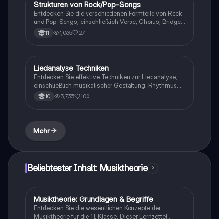
Strukturen von Rock/Pop-Songs
Musik
gilt.
Entdecken Sie die verschiedenen Formteile von Rock-
und Pop-Songs, einschließlich Verse, Chorus, Bridge
und mehr. Diese Zusammenfassung bietet eine klare
1,065
27
11
Analyse der musikalischen Strukturen und deren
Funktionen, um das Verständnis und die Analyse von
Songs zu erleichtern. Ideal für Musikstudenten und -
interessierte.
Liedanalyse Techniken
Musik
Entdecken Sie effektive Techniken zur Liedanalyse,
einschließlich musikalischer Gestaltung, Rhythmus,
Harmonie und Dynamik. Diese Anleitung bietet eine
3,735
100
10
detaillierte Struktur zur Analyse von Liedern,
einschließlich der Beschreibung von Komponisten,
Interpreten und der emotionalen Wirkung des Stücks.
Ideal für Studierende der Musiktheorie und -praxis.
Mehr
Beliebtester Inhalt: Musiktheorie
9
Musiktheorie: Grundlagen & Begriffe
Musik
Entdecken Sie die wesentlichen Konzepte der
Musiktheorie für die 11. Klasse. Dieser Lernzettel