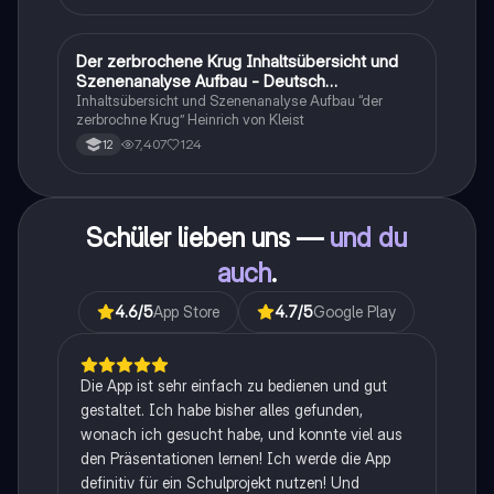
zusammengefasst <3.
Der zerbrochene Krug Inhaltsübersicht und
Deutsch
Szenenanalyse Aufbau - Deutsch
Q1/Q2/Abitur
Inhaltsübersicht und Szenenanalyse Aufbau “der
zerbrochne Krug” Heinrich von Kleist
7,407
124
12
Schüler lieben uns —
und du
auch
.
4.6
/5
App Store
4.7
/5
Google Play
Die App ist sehr einfach zu bedienen und gut
gestaltet. Ich habe bisher alles gefunden,
wonach ich gesucht habe, und konnte viel aus
den Präsentationen lernen! Ich werde die App
definitiv für ein Schulprojekt nutzen! Und