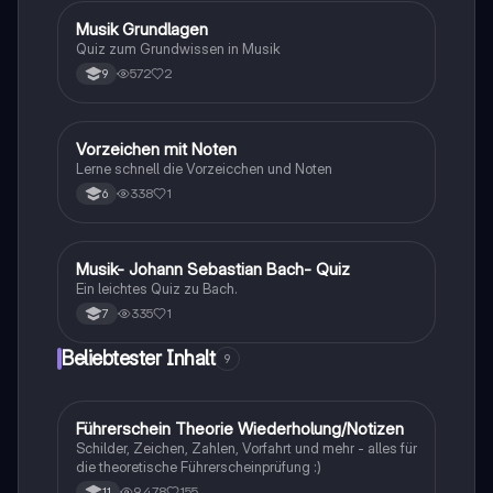
M
Musik Grundlagen
Musik
Quiz zum Grundwissen in Musik
572
2
9
V
Vorzeichen mit Noten
Musik
Lerne schnell die Vorzeicchen und Noten
338
1
6
M
Musik- Johann Sebastian Bach- Quiz
Musik
Ein leichtes Quiz zu Bach.
335
1
7
Beliebtester Inhalt
9
Führerschein Theorie Wiederholung/Notizen
Lerntipps
Schilder, Zeichen, Zahlen, Vorfahrt und mehr - alles für
die theoretische Führerscheinprüfung :)
9,478
155
11