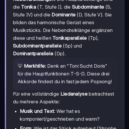
die
Tonika
(T, Stufe I), die
Subdominante
(S,
Stufe IV) und die
Dominante
(D, Stufe V). Sie
bilden das harmonische Gerüst eines
Musikstücks. Die Nebendreiklänge ergänzen
diese und heißen
Tonikaparallele
(Tp),
Subdominantparallele
(Sp) und
Dominantparallele
(Dp).
💡
Merkhilfe:
Denk an "Toni Sucht Doris"
für die Hauptfunktionen T-S-D. Diese drei
Akkorde findest du in fast jedem Popsong!
Für eine vollständige
Liedanalyse
betrachtest
du mehrere Aspekte:
Musik und Text
: Wer hat es
komponiert/geschrieben und wann?
Form
: Wie ist das Stück aufgebaut (Strophe,