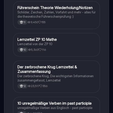
möchten.
Führerschein Theorie Wiederholung/Notizen
Lerntipps
Schilder, Zeichen, Zahlen, Vorfahrt und mehr - alles für
die theoretische Führerscheinprüfung :)
9,450
155
11
Lernzettel ZP 10 Mathe
Mathe
Lernzettel von der ZP 10
5,363
116
10
Der zerbrochene Krug Lernzettel &
Deutsch
Zusammenfassung
Der zerbrochene Krug, Die wichtigsten Informationen
zusammengefasst, Lernzettel
23,517
356
12
1
10 unregelmäßige Verben im past participle
Englisch
unregelmäßige Verben aus Englisch - past participle