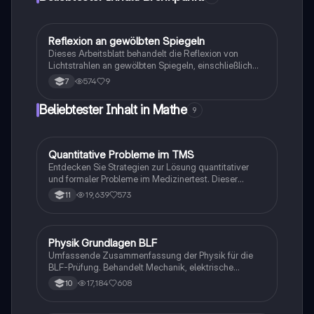
Reflexion an gewölbten Spiegeln
Physik
Dieses Arbeitsblatt behandelt die Reflexion von
Lichtstrahlen an gewölbten Spiegeln, einschließlich
der Unterschiede zwischen Hohl- und Wölbspiegeln.
574
9
7
Es erklärt das Reflexionsgesetz und die Erzeugung
paralleler Lichtstrahlen durch spezielle Spiegelformen.
Beliebtester Inhalt in Mathe
9
Ideal für Schüler, die die Grundlagen der
Lichtreflexion und die Funktionsweise von
sphärischen Spiegeln verstehen möchten.
Quantitative Probleme im TMS
Mathe
Entdecken Sie Strategien zur Lösung quantitativer
und formaler Probleme im Medizinertest. Dieser
Leitfaden umfasst wichtige Formeln zur
19,639
573
11
Prozentrechnung, Umrechnungen von Einheiten und
die Eigenschaften von Lösungen. Ideal für
Studierende, die sich auf den Medizinertest
vorbereiten und ihre mathematischen Fähigkeiten
Physik Grundlagen BLF
Physik
verbessern möchten.
Umfassende Zusammenfassung der Physik für die
BLF-Prüfung. Behandelt Mechanik, elektrische
Schaltungen, elektromagnetische Induktion, Optik
17,184
608
10
und mehr. Ideal für Studierende zur Vorbereitung auf
Prüfungen. Enthält wichtige Konzepte wie Lenz'sches