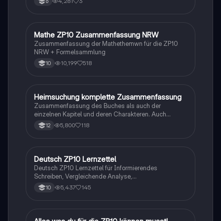
4,281
3
6
Mathe ZP10 Zusammenfassung NRW
Mathe
Zusammenfassung der Mathethemwn für die ZP10
NRW + Formelsammlung
10,199
518
10
Heimsuchung komplette Zusammenfassung
Deutsch
Zusammenfassung des Buches als auch der
einzelnen Kapitel und deren Charakteren. Auch
tabellarisch. Im Unterricht ohne KI erstellt
5,800
118
12
Deutsch ZP10 Lernzettel
Deutsch
Deutsch ZP10 Lernzettel für Informierendes
Schreiben, Vergleichende Analyse,
Sachtexte/Roman/Gedicht..
5,437
145
10
Mathe