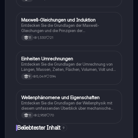
Maxwell-Gleichungen und Induktion
Physik
Entdecken Sie die Grundlagen der Maxwell-
Gleichungen und die Prinzipien der
elektromagnetischen Induktion. Diese
1,330
21
11
Zusammenfassung behandelt zentrale Konzepte wie
Faradaysches Gesetz, Lenzsche Regel,
Selbstinduktion und die Funktionsweise von
Transformatoren. Ideal für Physik LK-Studierende, die
Einheiten Umrechnungen
Mathe
sich auf Prüfungen vorbereiten oder ihr Wissen
Entdecken Sie die Grundlagen der Umrechnung von
vertiefen möchten.
Längen, Massen, Zeiten, Flächen, Volumen, Volt und
Newton. Diese Übersicht bietet Ihnen die wichtigsten
5,049
394
9
Umrechnungsfaktoren und erleichtert das Verständnis
von metrischen Umwandlungen. Ideal für Schüler und
Studierende, die sich mit Maßeinheiten vertraut
machen möchten.
Wellenphänomene und Eigenschaften
Physik
Entdecken Sie die Grundlagen der Wellenphysik mit
diesem umfassenden Überblick über mechanische
und elektromagnetische Wellen. Erfahren Sie mehr
2,958
70
11
über stehende Wellen, Interferenz, Reflexion,
Brechung und die charakteristischen Eigenschaften
Beliebtester Inhalt
9
von Wellen. Ideal für Studierende, die sich auf
Prüfungen vorbereiten oder ihr Wissen vertiefen