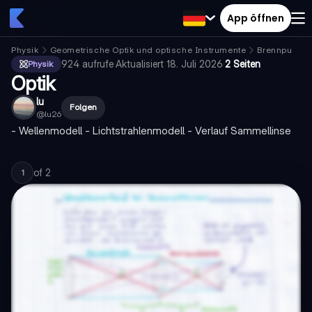
App öffnen
Physik
Geometrische Optik und optische Instrumente
Brennpunkt
924
aufrufe
·
Aktualisiert
18. Juli 2026
·
2 Seiten
Physik
Optik
lu
Folgen
@
lu26
- Wellenmodell - Lichtstrahlenmodell - Verlauf Sammellinse
of
2
1