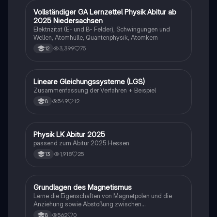
Gesetz, Newtonsche Axiome, elektrische Energie und
Lichtbrechung.
Vollständiger GA Lernzettel Physik Abitur ab
Physik
2025 Niedersachsen
Elektrizität (E- und B- Felder), Schwingungen und
Wellen, Atomhülle, Quantenphysik, Atomkern
3,399
75
12
Lineare Gleichungssysteme (LGS)
Mathe
Zusammenfassung der Verfahren + Beispiel
549
12
8
Physik LK Abitur 2025
Physik
passend zum Abitur 2025 Hessen
1,918
25
13
G
Grundlagen des Magnetismus
Physik
Lerne die Eigenschaften von Magnetpolen und die
Anziehung sowie Abstoßung zwischen
verschiedenen Magneten kennen.
562
0
8