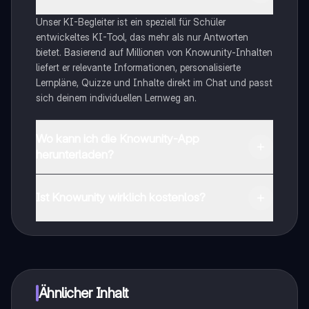
Unser KI-Begleiter ist ein speziell für Schüler
entwickeltes KI-Tool, das mehr als nur Antworten
bietet. Basierend auf Millionen von Knowunity-Inhalten
liefert er relevante Informationen, personalisierte
Lernpläne, Quizze und Inhalte direkt im Chat und passt
sich deinem individuellen Lernweg an.
Wo kann ich die Knowunity-App
herunterladen?
Du kannst die App im Google Play Store und im Apple
App Store herunterladen.
Ist Knowunity wirklich kostenlos?
Genau! Genieße kostenlosen Zugang zu Lerninhalten,
vernetze dich mit anderen Schülern und hol dir
sofortige Hilfe – alles direkt auf deinem Handy.
Ähnlicher Inhalt