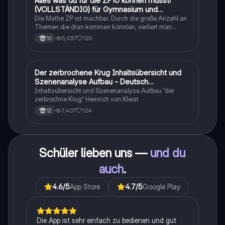
Alles was du für die ZP10 können musst!
(VOLLSTÄNDIG) für Gymnasium und
Realschule
Die Mathe ZP ist machbar. Durch die große Anzahl an
Themen die dran kommen könnten, verliert man
schnell den Überblick. Also habe ich von den kleinsten
5,037
120
10
Themen bis hin zu den größten alles
zusammengefasst <3.
Der zerbrochene Krug Inhaltsübersicht und
Deutsch
Szenenanalyse Aufbau - Deutsch
Q1/Q2/Abitur
Inhaltsübersicht und Szenenanalyse Aufbau “der
zerbrochne Krug” Heinrich von Kleist
7,407
124
12
Schüler lieben uns —
und du
auch
.
4.6
/5
App Store
4.7
/5
Google Play
Die App ist sehr einfach zu bedienen und gut