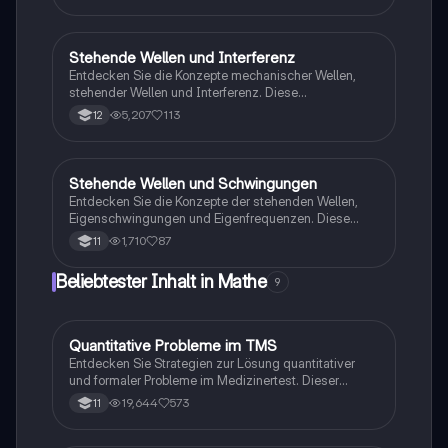
Sie mehr über die Bildung von Knoten und Bäuchen
sowie die Bedingungen für stehende Wellen an festen
und freien Enden. Ideal für Studierende der Physik, die
sich auf Resonanz und harmonische Schwingungen
Stehende Wellen und Interferenz
Physik
konzentrieren.
Entdecken Sie die Konzepte mechanischer Wellen,
stehender Wellen und Interferenz. Diese
Zusammenfassung behandelt die Prinzipien der
5,207
113
12
Überlagerung, harmonische Schwingungen und die
Entstehung von Interferenzmustern. Ideal für die
Vorbereitung auf Prüfungen in Physik.
Stehende Wellen und Schwingungen
Physik
Entdecken Sie die Konzepte der stehenden Wellen,
Eigenschwingungen und Eigenfrequenzen. Diese
Zusammenfassung behandelt die Grundlagen der
1,710
87
11
Wellenbewegung, die Prinzipien der Interferenz und
die mathematischen Modelle zur Beschreibung von
Beliebtester Inhalt in Mathe
9
Schwingungen. Ideal für Schüler im Leistungsfach
Physik, die sich auf Klausuren vorbereiten möchten.
Quantitative Probleme im TMS
Mathe
Entdecken Sie Strategien zur Lösung quantitativer
und formaler Probleme im Medizinertest. Dieser
Leitfaden umfasst wichtige Formeln zur
19,644
573
11
Prozentrechnung, Umrechnungen von Einheiten und
die Eigenschaften von Lösungen. Ideal für