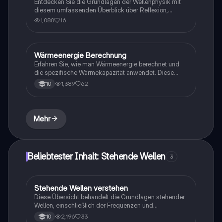
Entdecken Sie die Grundlagen der Wellenphysik mit
Chemie.
diesem umfassenden Überblick über Reflexion,
Überlagerung, Huygensches Gesetz und stehende
1,080
16
Wellen. Diese Zusammenfassung behandelt wichtige
Konzepte wie Interferenz, Resonanz und harmonische
Schwingungen, um ein tiefes Verständnis der
Wellenmechanik zu fördern. Ideal für
Wärmeenergie Berechnung
Physik
Physikstudenten, die sich auf Prüfungen vorbereiten
Erfahren Sie, wie man Wärmeenergie berechnet und
oder ihr Wissen vertiefen möchten.
die spezifische Wärmekapazität anwendet. Diese
Zusammenfassung enthält die Formel zur
1,389
62
10
Berechnung von Wärmeenergie, Beispiele mit
Lösungen und wichtige Werte für spezifische
Wärmekapazitäten. Ideal für Studierende der Physik,
die sich auf Prüfungen vorbereiten oder ihr Wissen
Mehr
vertiefen möchten.
Beliebtester Inhalt: Stehende Wellen
3
Stehende Wellen verstehen
Physik
Diese Übersicht behandelt die Grundlagen stehender
Wellen, einschließlich der Frequenzen und
Wellenlängen für verschiedene Oberwellen. Erfahren
2,196
33
10