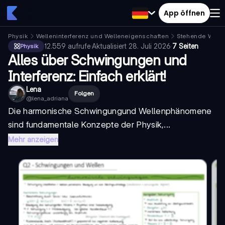
App öffnen
Physik
Welleninterferenz und Welleneigenschaften
Stehende Welle
12.559
aufrufe
·
Aktualisiert
28. Juli 2026
·
7 Seiten
Physik
Alles über Schwingungen und
Interferenz: Einfach erklärt!
Lena
Folgen
@
lena_adriana
Die
harmonische Schwingung
und Wellenphänomene
sind fundamentale Konzepte der Physik,...
Mehr anzeigen