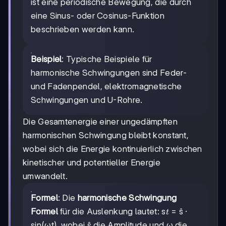
ist eine periodische Bewegung, die durch
eine Sinus- oder Cosinus-Funktion
beschrieben werden kann.
Beispiel
: Typische Beispiele für
harmonische Schwingungen sind Feder-
und Fadenpendel, elektromagnetische
Schwingungen und U-Rohre.
Die Gesamtenergie einer ungedämpften
harmonischen Schwingung bleibt konstant,
wobei sich die Energie kontinuierlich zwischen
kinetischer und potentieller Energie
umwandelt.
Formel
: Die
harmonische Schwingung
t
Formel
für die Auslenkung lautet: s
= ŝ ·
t
sin(ωt), wobei ŝ die Amplitude und ω die