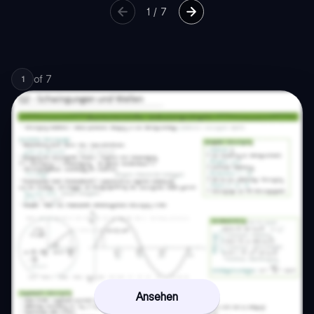
1
/
7
of
7
1
Ansehen