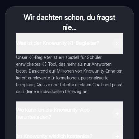
Wir dachten schon, du fragst
nie...
Was ist der Knowunity KI-Begleiter?
Unser KI-Begleiter ist ein speziell für Schüler
entwickeltes KI-Tool, das mehr als nur Antworten
bietet. Basierend auf Millionen von Knowunity-Inhalten
liefert er relevante Informationen, personalisierte
Lernpläne, Quizze und Inhalte direkt im Chat und passt
sich deinem individuellen Lernweg an.
Wo kann ich die Knowunity-App
herunterladen?
Du kannst die App im Google Play Store und im Apple
App Store herunterladen.
Ist Knowunity wirklich kostenlos?