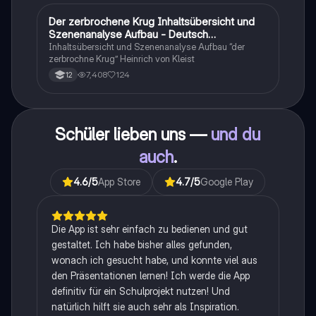
Der zerbrochene Krug Inhaltsübersicht und
Deutsch
Szenenanalyse Aufbau - Deutsch
Q1/Q2/Abitur
Inhaltsübersicht und Szenenanalyse Aufbau “der
zerbrochne Krug” Heinrich von Kleist
7,408
124
12
Schüler lieben uns —
und du
auch
.
4.6
/5
App Store
4.7
/5
Google Play
Die App ist sehr einfach zu bedienen und gut
gestaltet. Ich habe bisher alles gefunden,
wonach ich gesucht habe, und konnte viel aus
den Präsentationen lernen! Ich werde die App
definitiv für ein Schulprojekt nutzen! Und
natürlich hilft sie auch sehr als Inspiration.