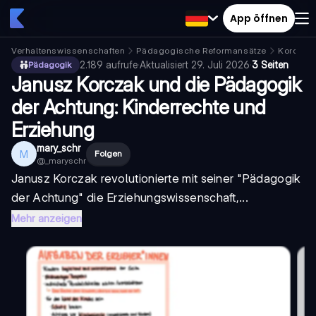
App öffnen
Verhaltenswissenschaften
Pädagogische Reformansätze
Korczak
2.189
aufrufe
·
Aktualisiert
29. Juli 2026
·
3 Seiten
Pädagogik
Janusz Korczak und die Pädagogik
der Achtung: Kinderrechte und
Erziehung
mary_schr
M
Folgen
@
_maryschr
Janusz Korczak revolutionierte mit seiner "Pädagogik
der Achtung" die Erziehungswissenschaft,...
Mehr anzeigen