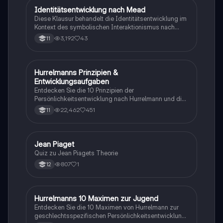
Studierende der Sozialwissenschaften und
Identitätsentwicklung nach Mead
Pädagogik
Pädagogik.
Diese Klausur behandelt die Identitätsentwicklung im
Kontext des symbolischen Interaktionismus nach
George H. Mead. Wichtige Themen sind die Konzepte
3,192
43
11
von I, Me, Self, Mind sowie die Rolle von Sozialisation,
signifikanten Symbolen und den Phasen Play und
Game. Ideal für Studierende der Pädagogik, die sich
mit der Theorie der Identitätsbildung
Hurrelmanns Prinzipien &
Pädagogik
auseinandersetzen möchten.
Entwicklungsaufgaben
Entdecken Sie die 10 Prinzipien der
Persönlichkeitsentwicklung nach Hurrelmann und die
4 zentralen Entwicklungsaufgaben. Diese Schaubilder
22,462
451
11
bieten einen klaren Überblick über Identitätsbildung,
soziale Integration und die Rolle von
Sozialisationsinstanzen. Ideal für Studierende der
Sozialwissenschaften und Pädagogik.
J
Jean Piaget
Psychologie
Quiz zu Jean Piagets Theorie
807
1
12
Hurrelmanns 10 Maximen zur Jugend
Psychologie
Entdecken Sie die 10 Maximen von Hurrelmann zur
geschlechtsspezifischen Persönlichkeitsentwicklung