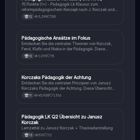
Pädagogik und Erziehungswissenschaften.
15 Punkte (1+) - Pädagogik Lk Klausur zum
reformpädagogischem Konzept nach J. Korczak und
zur Mündigkeit nach Roth.
3,398
58
12
Pädagogische Ansätze im Fokus
Pädagogik
Entdecken Sie die zentralen Theorien von Korczak,
Fend, Klafki und Nieke in der Pädagogik. Diese
Zusammenfassung behandelt reformpädagogische
1,293
15
12
Konzepte, Kinderrechte, interkulturelle Bildung und die
kritische-konstruktive Didaktik. Ideal für Studierende
der Erziehungswissenschaften, die sich mit den
Grundlagen und Zielen moderner Pädagogik
Korczaks Pädagogik der Achtung
Pädagogik
auseinandersetzen möchten.
Entdecken Sie die zentralen Prinzipien von Janusz
Korczaks Pädagogik der Achtung. Diese Übersicht
behandelt die Rechte des Kindes, die Rolle der
45,938
1,316
11
Erzieher und innovative Methoden wie
Kinderparlamente und schriftliche Kommunikation.
Ideal zur Vorbereitung auf Klausuren und für das
Verständnis von Korczaks Einfluss auf die moderne
Pädagogik LK Q2 Übersicht zu Janusz
Pädagogik
Pädagogik. (Typ: Zusammenfassung)
Korczak
Lernzettel zu Janusz Korczak + Theoriedarstellung
576
12
13