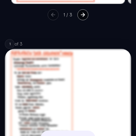
1
/
3
of
3
1