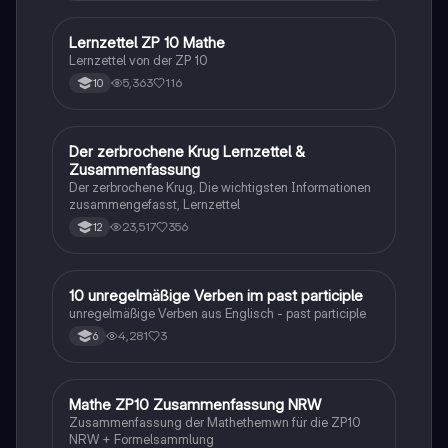
Lernzettel ZP 10 Mathe
Mathe
Lernzettel von der ZP 10
5,363
116
10
Der zerbrochene Krug Lernzettel &
Deutsch
Zusammenfassung
Der zerbrochene Krug, Die wichtigsten Informationen
zusammengefasst, Lernzettel
23,517
356
12
1
10 unregelmäßige Verben im past participle
Englisch
unregelmäßige Verben aus Englisch - past participle
4,281
3
6
Mathe ZP10 Zusammenfassung NRW
Mathe
Zusammenfassung der Mathethemwn für die ZP10
NRW + Formelsammlung