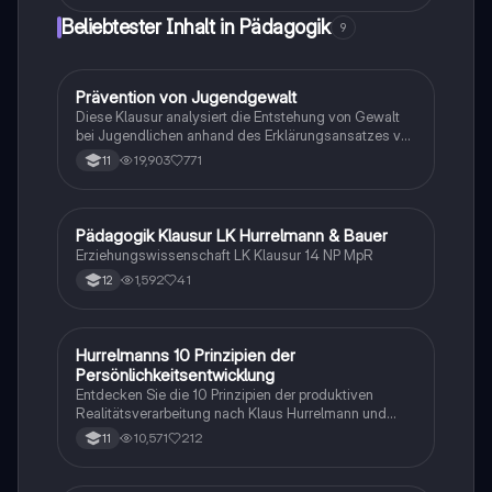
Beliebtester Inhalt in Pädagogik
9
Prävention von Jugendgewalt
Pädagogik
Diese Klausur analysiert die Entstehung von Gewalt
bei Jugendlichen anhand des Erklärungsansatzes von
Heitmeyer. Sie beleuchtet die Lebenswege von Serkan
19,903
771
11
A. und Spyridon L., untersucht präventive
Handlungsoptionen und diskutiert die Möglichkeiten
und Grenzen solcher Maßnahmen. Ideal für
Studierende der Erziehungswissenschaften, die sich
Pädagogik Klausur LK Hurrelmann & Bauer
Pädagogik
mit Jugenddelinquenz und Gewaltprävention
Erziehungswissenschaft LK Klausur 14 NP MpR
auseinandersetzen möchten.
1,592
41
12
Hurrelmanns 10 Prinzipien der
Pädagogik
Persönlichkeitsentwicklung
Entdecken Sie die 10 Prinzipien der produktiven
Realitätsverarbeitung nach Klaus Hurrelmann und
deren Bedeutung für die Persönlichkeitsentwicklung.
10,571
212
11
Diese Zusammenfassung behandelt die Rolle von
innerer und äußerer Realität, Sozialisationsinstanzen
und gesellschaftlichen Herausforderungen. Ideal für