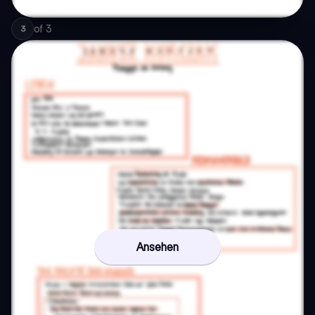
of
3
3
Ansehen