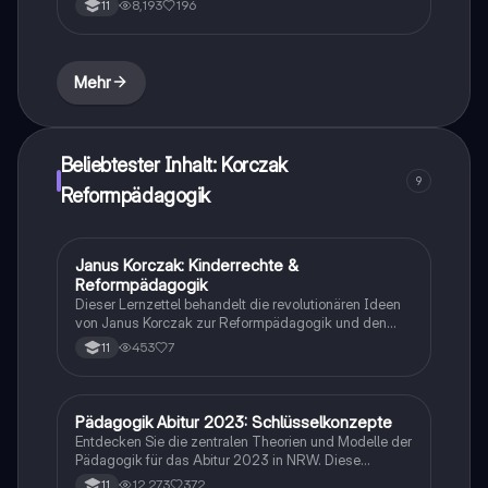
8,193
196
11
Präsentation behandelt die moralische Entwicklung,
die Rolle der Schüler*innen in demokratischen
Entscheidungen und die ethischen Prinzipien, die das
Lernen fördern. Ideal für Studierende der
Mehr
Bildungswissenschaften und Pädagogik.
Beliebtester Inhalt: Korczak
9
Reformpädagogik
Janus Korczak: Kinderrechte &
Pädagogik
Reformpädagogik
Dieser Lernzettel behandelt die revolutionären Ideen
von Janus Korczak zur Reformpädagogik und den
Rechten von Kindern. Erfahren Sie mehr über Korczaks
453
7
11
Ansätze zur Selbstverantwortung, Mitbestimmung
und die vier Grundrechte für Kinder. Ideal für
Studierende der Pädagogik und Interessierte an
Kinderrechten. Themen: Kinderparlament,
Pädagogik Abitur 2023: Schlüsselkonzepte
Pädagogik
Wertschätzung, Autonomie, und die Rolle des
Entdecken Sie die zentralen Theorien und Modelle der
Erziehers.
Pädagogik für das Abitur 2023 in NRW. Diese
Zusammenstellung umfasst wichtige Themen wie die
12,273
372
11