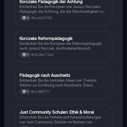
Korczaks Pädagogik der Achtung
Psychologie
Schüler, die sich auf das Abitur in Pädagogik
Entdecken Sie die Prinzipien von Janusz Korczaks
vorbereiten.
Pädagogik der Achtung, die die Gleichwertigkeit von
Kindern und Erwachsenen betont. Diese
6,602
152
12
Zusammenfassung behandelt Korczaks Ansätze zur
Förderung von Selbstverantwortung, sozialer
Gerechtigkeit und aktiver Teilhabe der Kinder in
Bildungsprozessen. Ideal für Studierende der
Korczaks Reformpädagogik
Pädagogik
Erziehungswissenschaften und Interessierte an
Entdecken Sie die Prinzipien der Reformpädagogik
reformpädagogischen Konzepten.
nach Janusz Korczak, die Kinderrechte und
Selbstbestimmung in den Mittelpunkt stellt. Diese
15,254
360
11
Zusammenfassung behandelt Korczaks
Erziehungsmethoden, die Bedeutung der
Individualität, sowie den Vergleich zur Montessori-
Methode. Ideal für Studierende der Pädagogik und
Pädagogik nach Auschwitz
Pädagogik
Erziehungswissenschaften.
Entdecken Sie die zentralen Ideen von Theodor
Adorno zur Erziehung nach Auschwitz. Diese
Zusammenfassung behandelt die Grundannahmen,
3,288
71
11
Ziele der Pädagogik und Strategien zur Verhinderung
von Barbarei. Ideal für Studierende der
Erziehungswissenschaften, die sich mit kritischer
Bildung und Selbstreflexion auseinandersetzen
Just Community Schulen: Ethik & Moral
Pädagogik
möchten.
Erforschen Sie die Vorteile und Herausforderungen
von Just Community Schulen im Kontext von
Kohlbergs und Korczaks Pädagogik. Diese