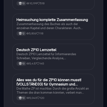
10,199
518
10
Heimsuchung komplette Zusammenfassung
Deutsch
Zusammenfassung des Buches als auch der
einzelnen Kapitel und deren Charakteren. Auch
tabellarisch. Im Unterricht ohne KI erstellt
5,806
118
12
Deutsch ZP10 Lernzettel
Deutsch
Deutsch ZP10 Lernzettel für Informierendes
Schreiben, Vergleichende Analyse,
Sachtexte/Roman/Gedicht..
5,437
145
10
Alles was du für die ZP10 können musst!
Mathe
(VOLLSTÄNDIG) für Gymnasium und
Realschule
Die Mathe ZP ist machbar. Durch die große Anzahl an
Themen die dran kommen könnten, verliert man
schnell den Überblick. Also habe ich von den kleinsten
5,040
120
10
Themen bis hin zu den größten alles
zusammengefasst <3.