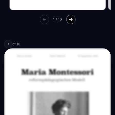
1
/
10
of
10
1