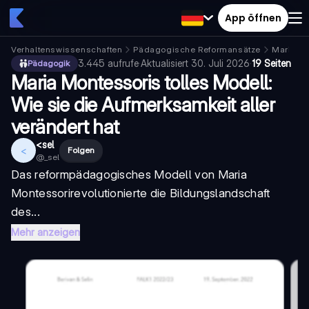
App öffnen
Verhaltenswissenschaften
Pädagogische Reformansätze
Maria Mo
3.445
aufrufe
·
Aktualisiert
30. Juli 2026
·
19 Seiten
Pädagogik
Maria Montessoris tolles Modell:
Wie sie die Aufmerksamkeit aller
verändert hat
<sel
<
Folgen
@
_sel
Das
reformpädagogisches Modell
von
Maria
Montessori
revolutionierte die Bildungslandschaft
des...
Mehr anzeigen