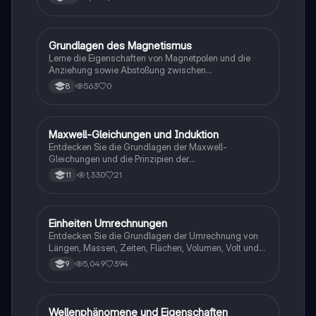
G
Grundlagen des Magnetismus
Physik
Lerne die Eigenschaften von Magnetpolen und die
Anziehung sowie Abstoßung zwischen
verschiedenen Magneten kennen.
563
0
8
Maxwell-Gleichungen und Induktion
Physik
Entdecken Sie die Grundlagen der Maxwell-
Gleichungen und die Prinzipien der
elektromagnetischen Induktion. Diese
1,330
21
11
Zusammenfassung behandelt zentrale Konzepte wie
Faradaysches Gesetz, Lenzsche Regel,
Selbstinduktion und die Funktionsweise von
Transformatoren. Ideal für Physik LK-Studierende, die
Einheiten Umrechnungen
Mathe
sich auf Prüfungen vorbereiten oder ihr Wissen
Entdecken Sie die Grundlagen der Umrechnung von
vertiefen möchten.
Längen, Massen, Zeiten, Flächen, Volumen, Volt und
Newton. Diese Übersicht bietet Ihnen die wichtigsten
5,049
394
9
Umrechnungsfaktoren und erleichtert das Verständnis
von metrischen Umwandlungen. Ideal für Schüler und
Studierende, die sich mit Maßeinheiten vertraut
machen möchten.
Wellenphänomene und Eigenschaften
Physik