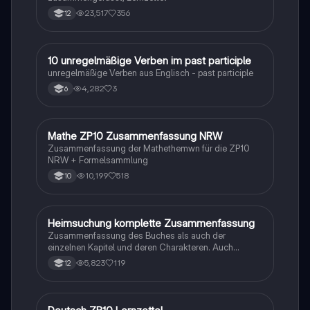
23,517
356
12
1
10 unregelmäßige Verben im past participle
Englisch
unregelmäßige Verben aus Englisch - past participle
4,282
3
6
Mathe ZP10 Zusammenfassung NRW
Mathe
Zusammenfassung der Mathethemwn für die ZP10
NRW + Formelsammlung
10,199
518
10
Heimsuchung komplette Zusammenfassung
Deutsch
Zusammenfassung des Buches als auch der
einzelnen Kapitel und deren Charakteren. Auch
tabellarisch. Im Unterricht ohne KI erstellt
5,823
119
12
Deutsch