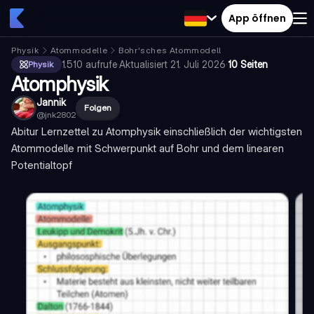
App öffnen
Physik
Atommodelle
Bohr'sches Atommodell
1.510
aufrufe
·
Aktualisiert
21. Juli 2026
·
10 Seiten
Physik
Atomphysik
Jannik
Folgen
@
jnk2802
Abitur Lernzettel zu Atomphysik einschließlich der wichtigsten
Atommodelle mit Schwerpunkt auf Bohr und dem linearen
Potentialtopf