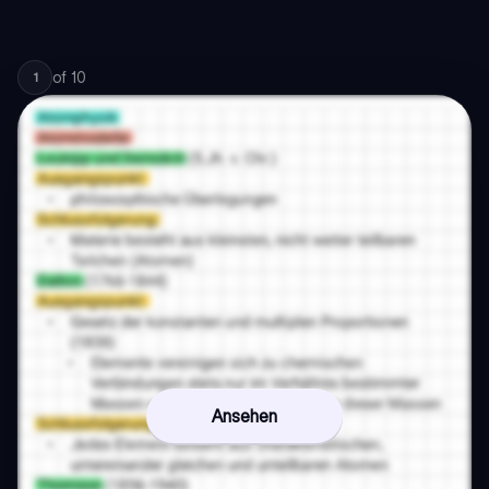
of
10
1
Ansehen