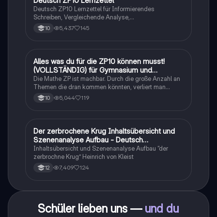
Deutsch ZP10 Lernzettel
Deutsch ZP10 Lernzettel für Informierendes
Schreiben, Vergleichende Analyse,
Sachtexte/Roman/Gedicht..
5,437
145
10
Alles was du für die ZP10 können musst!
Mathe
(VOLLSTÄNDIG) für Gymnasium und
Realschule
Die Mathe ZP ist machbar. Durch die große Anzahl an
Themen die dran kommen könnten, verliert man
schnell den Überblick. Also habe ich von den kleinsten
5,044
119
10
Themen bis hin zu den größten alles
zusammengefasst <3.
Der zerbrochene Krug Inhaltsübersicht und
Deutsch
Szenenanalyse Aufbau - Deutsch
Q1/Q2/Abitur
Inhaltsübersicht und Szenenanalyse Aufbau “der
zerbrochne Krug” Heinrich von Kleist
7,409
124
12
Schüler lieben uns —
und du