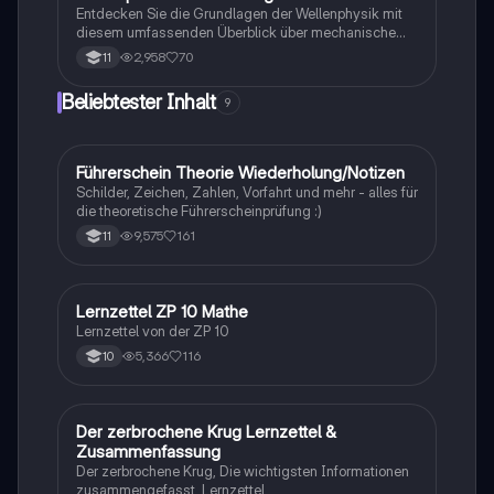
Entdecken Sie die Grundlagen der Wellenphysik mit
diesem umfassenden Überblick über mechanische
und elektromagnetische Wellen. Erfahren Sie mehr
2,958
70
11
über stehende Wellen, Interferenz, Reflexion,
Brechung und die charakteristischen Eigenschaften
Beliebtester Inhalt
9
von Wellen. Ideal für Studierende, die sich auf
Prüfungen vorbereiten oder ihr Wissen vertiefen
möchten.
Führerschein Theorie Wiederholung/Notizen
Lerntipps
Schilder, Zeichen, Zahlen, Vorfahrt und mehr - alles für
die theoretische Führerscheinprüfung :)
9,575
161
11
Lernzettel ZP 10 Mathe
Mathe
Lernzettel von der ZP 10
5,366
116
10
Der zerbrochene Krug Lernzettel &
Deutsch
Zusammenfassung
Der zerbrochene Krug, Die wichtigsten Informationen
zusammengefasst, Lernzettel