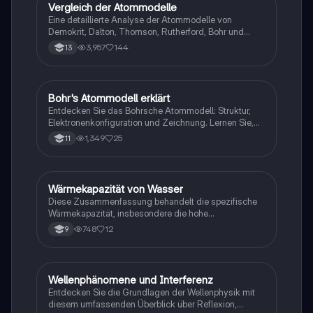
Vergleich der Atommodelle
Physik
Eine detaillierte Analyse der Atommodelle von
Demokrit, Dalton, Thomson, Rutherford, Bohr und
Schrödinger. Erfahren Sie mehr über die Vor- und
3,957
144
13
Nachteile jedes Modells sowie deren Einfluss auf die
moderne Atom- und Quantenphysik. Diese
Zusammenfassung bietet einen klaren Überblick über
die Entwicklung der atomaren Theorien und deren
Bohr's Atommodell erklärt
Physik
grundlegende Konzepte wie Orbitalmodelle und
Entdecken Sie das Bohrsche Atommodell: Struktur,
Wellen-Teilchen-Dualität.
Elektronenkonfiguration und Zeichnung. Lernen Sie,
wie Elektronen in Schalen verteilt werden und erhalten
1,349
25
11
Sie ein Beispiel für Stickstoff. Ideal für Chemie-
Studierende, die sich mit atomarer Struktur und Physik
beschäftigen.
Wärmekapazität von Wasser
Physik
Diese Zusammenfassung behandelt die spezifische
Wärmekapazität, insbesondere die hohe
Wärmekapazität von Wasser und deren Bedeutung für
748
12
9
Temperaturänderungen. Erfahren Sie, wie viel Energie
benötigt wird, um 1 kg eines Stoffes um 1 K zu
erwärmen oder abzukühlen, und vergleichen Sie die
Wärmekapazität von Wasser mit anderen Materialien
Wellenphänomene und Interferenz
Physik
wie Gold. Ideal für Studierende der Physik und
Entdecken Sie die Grundlagen der Wellenphysik mit
Chemie.
diesem umfassenden Überblick über Reflexion,