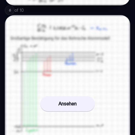
of
10
6
Ansehen