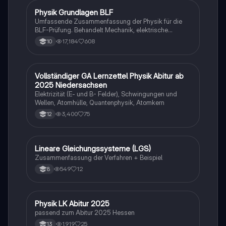
Studierende, die sich auf den Medizinertest
vorbereiten und ihre mathematischen Fähigkeiten
Physik Grundlagen BLF
Physik
verbessern möchten.
Umfassende Zusammenfassung der Physik für die
BLF-Prüfung. Behandelt Mechanik, elektrische
Schaltungen, elektromagnetische Induktion, Optik
17,184
608
10
und mehr. Ideal für Studierende zur Vorbereitung auf
Prüfungen. Enthält wichtige Konzepte wie Lenz'sches
Gesetz, Newtonsche Axiome, elektrische Energie und
Lichtbrechung.
Vollständiger GA Lernzettel Physik Abitur ab
Physik
2025 Niedersachsen
Elektrizität (E- und B- Felder), Schwingungen und
Wellen, Atomhülle, Quantenphysik, Atomkern
3,400
75
12
Lineare Gleichungssysteme (LGS)
Mathe
Zusammenfassung der Verfahren + Beispiel
549
12
8
Physik LK Abitur 2025
Physik
passend zum Abitur 2025 Hessen
1,919
25
13