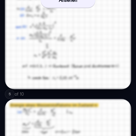
Ansehen
of
10
5