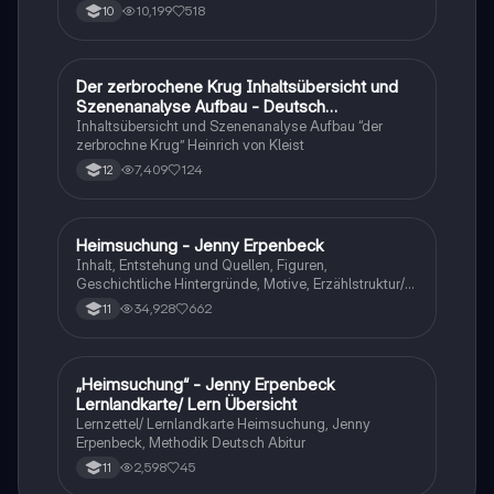
10,199
518
10
Der zerbrochene Krug Inhaltsübersicht und
Deutsch
Szenenanalyse Aufbau - Deutsch
Q1/Q2/Abitur
Inhaltsübersicht und Szenenanalyse Aufbau “der
zerbrochne Krug” Heinrich von Kleist
7,409
124
12
Heimsuchung - Jenny Erpenbeck
Deutsch
Inhalt, Entstehung und Quellen, Figuren,
Geschichtliche Hintergründe, Motive, Erzählstruktur/-
stil
34,928
662
11
„Heimsuchung“ - Jenny Erpenbeck
Deutsch
Lernlandkarte/ Lern Übersicht
Lernzettel/ Lernlandkarte Heimsuchung, Jenny
Erpenbeck, Methodik Deutsch Abitur
2,598
45
11