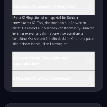
Was ist der Knowunity KI-Begleiter?
Unser KI-Begleiter ist ein speziell für Schüler
entwickeltes KI-Tool, das mehr als nur Antworten
bietet. Basierend auf Millionen von Knowunity-Inhalten
liefert er relevante Informationen, personalisierte
Lernpläne, Quizze und Inhalte direkt im Chat und passt
sich deinem individuellen Lernweg an.
Wo kann ich die Knowunity-App
herunterladen?
Du kannst die App im Google Play Store und im Apple
App Store herunterladen.
Ist Knowunity wirklich kostenlos?
Genau! Genieße kostenlosen Zugang zu Lerninhalten,
vernetze dich mit anderen Schülern und hol dir
sofortige Hilfe – alles direkt auf deinem Handy.