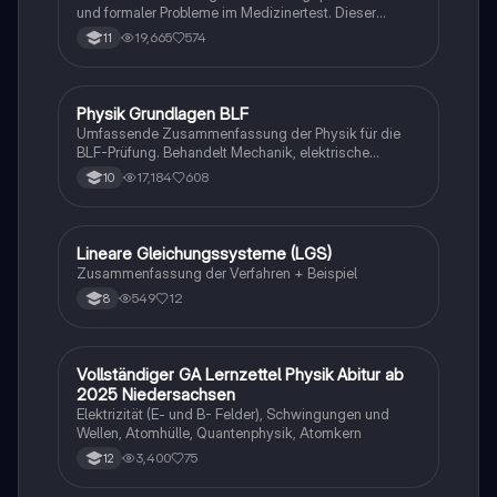
und formaler Probleme im Medizinertest. Dieser
Leitfaden umfasst wichtige Formeln zur
19,665
574
11
Prozentrechnung, Umrechnungen von Einheiten und
die Eigenschaften von Lösungen. Ideal für
Studierende, die sich auf den Medizinertest
vorbereiten und ihre mathematischen Fähigkeiten
Physik Grundlagen BLF
Physik
verbessern möchten.
Umfassende Zusammenfassung der Physik für die
BLF-Prüfung. Behandelt Mechanik, elektrische
Schaltungen, elektromagnetische Induktion, Optik
17,184
608
10
und mehr. Ideal für Studierende zur Vorbereitung auf
Prüfungen. Enthält wichtige Konzepte wie Lenz'sches
Gesetz, Newtonsche Axiome, elektrische Energie und
Lichtbrechung.
Lineare Gleichungssysteme (LGS)
Mathe
Zusammenfassung der Verfahren + Beispiel
549
12
8
Vollständiger GA Lernzettel Physik Abitur ab
Physik
2025 Niedersachsen
Elektrizität (E- und B- Felder), Schwingungen und
Wellen, Atomhülle, Quantenphysik, Atomkern
3,400
75
12