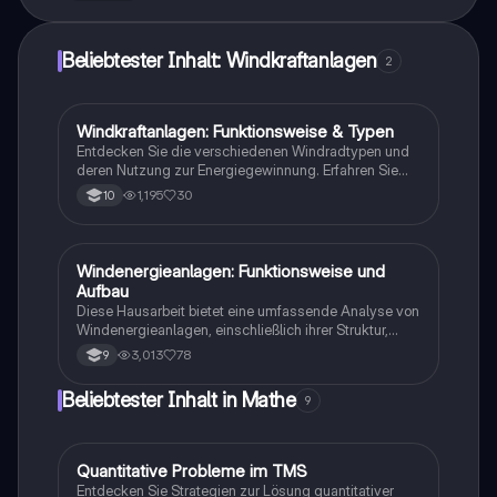
Beliebtester Inhalt: Windkraftanlagen
2
Windkraftanlagen: Funktionsweise & Typen
Physik
Entdecken Sie die verschiedenen Windradtypen und
deren Nutzung zur Energiegewinnung. Erfahren Sie
mehr über technische Eigenschaften wie
1,195
30
10
Antriebsprinzipien, Schnelllaufzahlen, Drehmoment
und das Hebelgesetz. Diese Zusammenfassung
bietet einen klaren Überblick über die Funktionsweise
von Windkraftanlagen und deren Effizienz in der
Windenergieanlagen: Funktionsweise und
Physik
Stromerzeugung.
Aufbau
Diese Hausarbeit bietet eine umfassende Analyse von
Windenergieanlagen, einschließlich ihrer Struktur,
Funktionsweise und der Rolle des Generators.
3,013
78
9
Erfahren Sie, wie Wind in elektrische Energie
umgewandelt wird und welche Komponenten für die
Beliebtester Inhalt in Mathe
9
Effizienz der Anlagen entscheidend sind. Ideal für
Schüler der Klasse 10, die sich mit erneuerbaren
Energien und deren Technologien beschäftigen.
Quantitative Probleme im TMS
Mathe
Entdecken Sie Strategien zur Lösung quantitativer