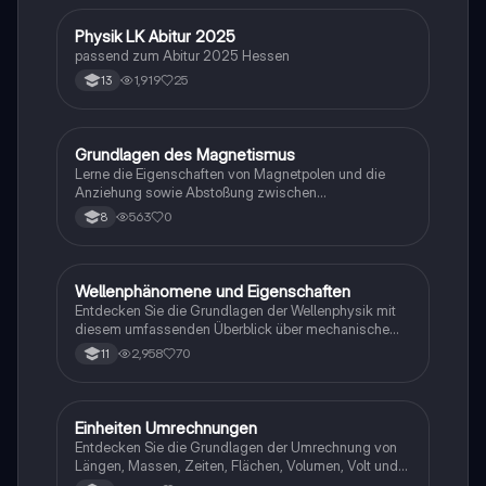
Physik LK Abitur 2025
Physik
passend zum Abitur 2025 Hessen
1,919
25
13
G
Grundlagen des Magnetismus
Physik
Lerne die Eigenschaften von Magnetpolen und die
Anziehung sowie Abstoßung zwischen
verschiedenen Magneten kennen.
563
0
8
Wellenphänomene und Eigenschaften
Physik
Entdecken Sie die Grundlagen der Wellenphysik mit
diesem umfassenden Überblick über mechanische
und elektromagnetische Wellen. Erfahren Sie mehr
2,958
70
11
über stehende Wellen, Interferenz, Reflexion,
Brechung und die charakteristischen Eigenschaften
von Wellen. Ideal für Studierende, die sich auf
Prüfungen vorbereiten oder ihr Wissen vertiefen
Einheiten Umrechnungen
Mathe
möchten.
Entdecken Sie die Grundlagen der Umrechnung von
Längen, Massen, Zeiten, Flächen, Volumen, Volt und
Newton. Diese Übersicht bietet Ihnen die wichtigsten