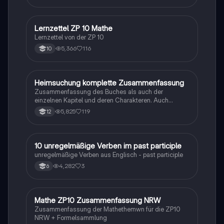
Lernzettel ZP 10 Mathe
Mathe
Lernzettel von der ZP 10
5,366
116
10
Heimsuchung komplette Zusammenfassung
Deutsch
Zusammenfassung des Buches als auch der
einzelnen Kapitel und deren Charakteren. Auch
tabellarisch. Im Unterricht ohne KI erstellt
5,825
119
12
1
10 unregelmäßige Verben im past participle
Englisch
unregelmäßige Verben aus Englisch - past participle
4,282
3
6
Mathe ZP10 Zusammenfassung NRW
Mathe
Zusammenfassung der Mathethemwn für die ZP10
NRW + Formelsammlung