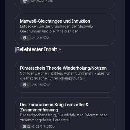
5,049
394
9
Umrechnungsfaktoren und erleichtert das Verständnis
von metrischen Umwandlungen. Ideal für Schüler und
Studierende, die sich mit Maßeinheiten vertraut
machen möchten.
Maxwell-Gleichungen und Induktion
Physik
Entdecken Sie die Grundlagen der Maxwell-
Gleichungen und die Prinzipien der
elektromagnetischen Induktion. Diese
1,330
21
11
Zusammenfassung behandelt zentrale Konzepte wie
Faradaysches Gesetz, Lenzsche Regel,
Beliebtester Inhalt
9
Selbstinduktion und die Funktionsweise von
Transformatoren. Ideal für Physik LK-Studierende, die
sich auf Prüfungen vorbereiten oder ihr Wissen
vertiefen möchten.
Führerschein Theorie Wiederholung/Notizen
Lerntipps
Schilder, Zeichen, Zahlen, Vorfahrt und mehr - alles für
die theoretische Führerscheinprüfung :)
9,585
161
11
Der zerbrochene Krug Lernzettel &
Deutsch
Zusammenfassung
Der zerbrochene Krug, Die wichtigsten Informationen
zusammengefasst, Lernzettel
23,517
356
12