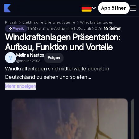
App öffnen
Physik
Elektrische Energiesysteme
Windkraftanlagen
1.465
aufrufe
·
Aktualisiert
28. Juli 2026
·
16 Seiten
Physik
Windkraftanlagen Präsentation:
Aufbau, Funktion und Vorteile
Melina Nastos
M
Folgen
@
melina2906
Windkraftanlagen sind mittlerweile überall in
Deutschland zu sehen und spielen...
Mehr anzeigen