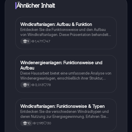
Ähnlicher Inhalt
Windkraftanlagen: Aufbau & Funktion
Physik
Entdecken Sie die Funktionsweise und den Aufbau
von Windkraftanlagen. Diese Präsentation behandelt
die wichtigsten Komponenten wie Rotorblätter,
1,471
47
9
Gondel, Getriebe und Sicherheitsaspekte. Erfahren Sie
mehr über die Umwandlung von Windenergie in
elektrische Energie, die Finanzierung von Windparks
und die Auswirkungen auf die Umwelt. Ideal für
Windenergieanlagen: Funktionsweise und
Physik
Studierende der erneuerbaren Energien und
Aufbau
Umweltwissenschaften.
Diese Hausarbeit bietet eine umfassende Analyse von
Windenergieanlagen, einschließlich ihrer Struktur,
Funktionsweise und der Rolle des Generators.
3,013
78
9
Erfahren Sie, wie Wind in elektrische Energie
umgewandelt wird und welche Komponenten für die
Effizienz der Anlagen entscheidend sind. Ideal für
Schüler der Klasse 10, die sich mit erneuerbaren
Windkraftanlagen: Funktionsweise & Typen
Physik
Energien und deren Technologien beschäftigen.
Entdecken Sie die verschiedenen Windradtypen und
deren Nutzung zur Energiegewinnung. Erfahren Sie
mehr über technische Eigenschaften wie
1,195
30
10
Antriebsprinzipien, Schnelllaufzahlen, Drehmoment
und das Hebelgesetz. Diese Zusammenfassung