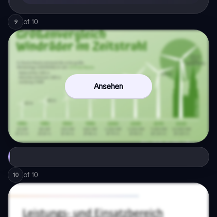
of
10
9
Ansehen
of
10
10