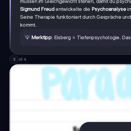
müssen im Gleichgewicht stehen, damit du psychi
Sigmund Freud
entwickelte die
Psychoanalyse
im
Seine Therapie funktioniert durch Gespräche und f
kommt.
💡
Merktipp
: Eisberg = Tiefenpsychologie. Das 
of
4
2