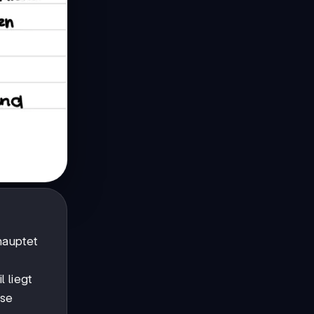
hauptet
l liegt
ese