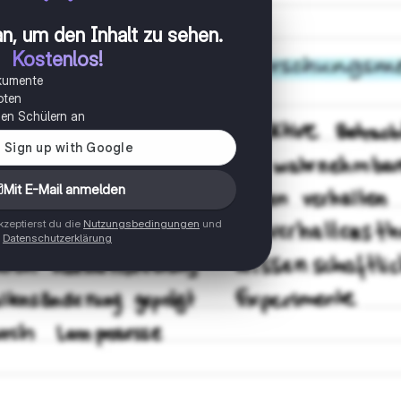
n, um den Inhalt zu sehen
.
Kostenlos!
okumente
oten
onen Schülern an
Mit E-Mail anmelden
zeptierst du die
Nutzungsbedingungen
und
Datenschutzerklärung