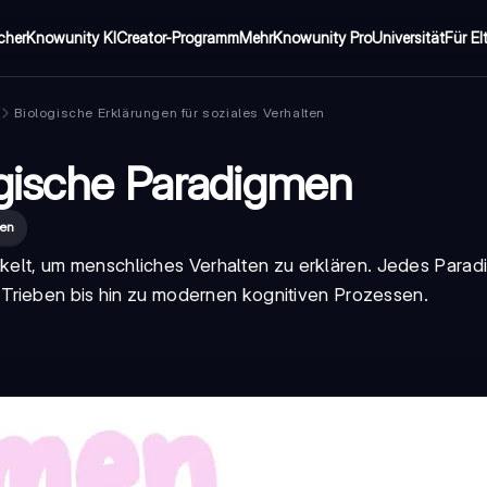
cher
Knowunity KI
Creator-Programm
Mehr
Knowunity Pro
Universität
Für El
Biologische Erklärungen für soziales Verhalten
ogische Paradigmen
gen
kelt, um menschliches Verhalten zu erklären. Jedes Parad
Trieben bis hin zu modernen kognitiven Prozessen.