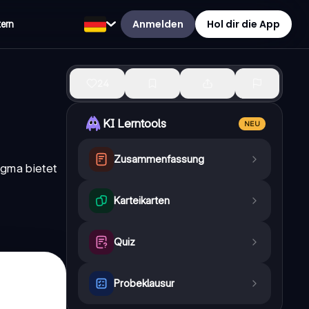
Anmelden
Hol dir die App
tern
24
KI Lerntools
NEU
Zusammenfassung
igma bietet
Karteikarten
Quiz
Probeklausur