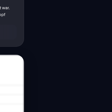
t war.
opf