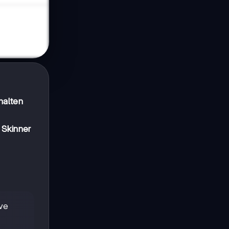
halten
 Skinner
ive