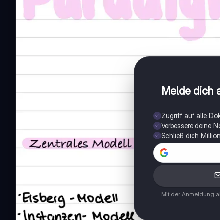
Melde dich a
Zugriff auf alle D
Verbessere deine N
Schließ dich Milli
Mit der Anmeldung ak