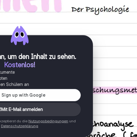
n, um den Inhalt zu sehen
.
Kostenlos!
okumente
oten
onen Schülern an
Mit E-Mail anmelden
zeptierst du die
Nutzungsbedingungen
und
Datenschutzerklärung