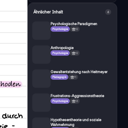
Ähnlicher Inhalt
6
Psychologische Paradigmen
Psychologie
12
Anthropologie
Psychologie
12
Gewaltentstehung nach Heitmeyer
Pädagogik
11
Frustrations-Aggressionstheorie
Psychologie
13
Hypothesentheorie und soziale
Wahrnehmung