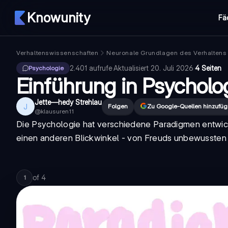
Knowunity
Fä
Verhaltenswissenschaften
Neuronale Grundlagen des Verhaltens
2.401
aufrufe
·
Aktualisiert
20. Juli 2026
·
4 Seiten
Psychologie
Einführung in Psychol
Jette—hedy Strehlau
J
Folgen
Zu Google-Quellen hinzufü
@
klausuren11
Die Psychologie hat verschiedene
Paradigmen
entwic
einen anderen Blickwinkel - von Freuds unbewussten 
of
4
1