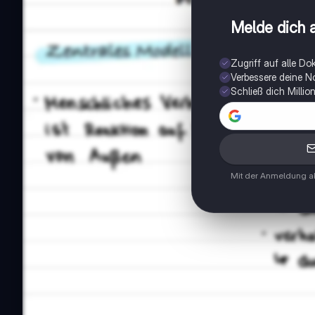
Melde dich a
Zugriff auf alle D
Verbessere deine N
Schließ dich Milli
Mit der Anmeldung ak