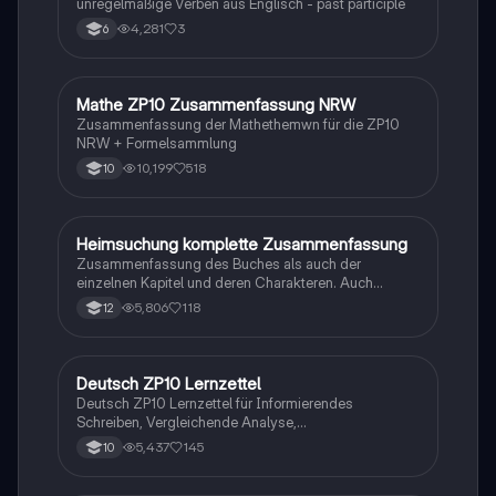
unregelmäßige Verben aus Englisch - past participle
4,281
3
6
Mathe ZP10 Zusammenfassung NRW
Mathe
Zusammenfassung der Mathethemwn für die ZP10
NRW + Formelsammlung
10,199
518
10
Heimsuchung komplette Zusammenfassung
Deutsch
Zusammenfassung des Buches als auch der
einzelnen Kapitel und deren Charakteren. Auch
tabellarisch. Im Unterricht ohne KI erstellt
5,806
118
12
Deutsch ZP10 Lernzettel
Deutsch
Deutsch ZP10 Lernzettel für Informierendes
Schreiben, Vergleichende Analyse,
Sachtexte/Roman/Gedicht..
5,437
145
10