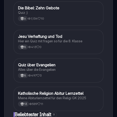
D
Die Bibel: Zehn Gebote
Religion
Quiz ;)
1,134
10
6
J
Jesu Verhaftung und Tod
Religion
Hier ein Quiz mit fragen so für die 8. Klasse
413
0
8
Q
Quiz über Evangelien
Religion
Alles über die Evangelien
497
3
8
Katholische Religion Abitur Lernzettel
Religion
Meine Abiturlernzettel für den Religi GK 2025
589
11
13
Beliebtester Inhalt
9