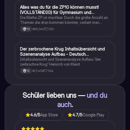
Alles was du für die ZP10 können musst!
Mathe
(VOLLSTÄNDIG) für Gymnasium und
Realschule
Die Mathe ZP ist machbar. Durch die große Anzahl an
Themen die dran kommen könnten, verliert man
schnell den Überblick. Also habe ich von den kleinsten
5,040
120
10
Themen bis hin zu den größten alles
zusammengefasst <3.
Der zerbrochene Krug Inhaltsübersicht und
Deutsch
Szenenanalyse Aufbau - Deutsch
Q1/Q2/Abitur
Inhaltsübersicht und Szenenanalyse Aufbau “der
zerbrochne Krug” Heinrich von Kleist
7,408
124
12
Schüler lieben uns —
und du
auch
.
4.6
/5
App Store
4.7
/5
Google Play