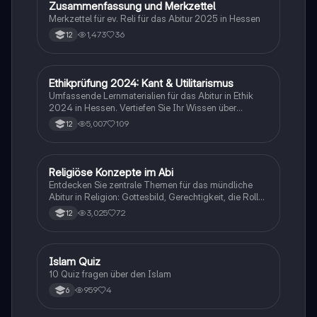
Zusammenfassung und Merkzettel
Merkzettel für ev. Reli für das Abitur 2025 in Hessen
1,473
36
12
Ethikprüfung 2024: Kant & Utilitarismus
Religion
Umfassende Lernmaterialien für das Abitur in Ethik
2024 in Hessen. Vertiefen Sie Ihr Wissen über
zentrale Theorien wie den Utilitarismus von Bentham
5,007
109
12
und Mill, Kants kategorischen Imperativ, sowie die
politischen Philosophien von Hobbes, Locke und
Rousseau. Themen wie Tierethik, Medizinethik und
Menschenrechte werden ebenfalls behandelt. Ideal
Religiöse Konzepte im Abi
Religion
für die Vorbereitung auf Prüfungen und das
Entdecken Sie zentrale Themen für das mündliche
Verständnis ethischer Grundpositionen.
Abitur in Religion: Gottesbild, Gerechtigkeit, die Rolle
der Kirche, die Lehren Jesu, die Auferstehung und die
3,025
72
12
Bedeutung von Nächstenliebe. Diese
Zusammenfassung bietet einen klaren Überblick über
die wichtigsten Konzepte und deren Relevanz im
christlichen Glauben. Ideal für die Vorbereitung auf
I
Islam Quiz
Religion
Prüfungen und das Verständnis der biblischen Lehren.
10 Quiz fragen über den Islam
959
4
6