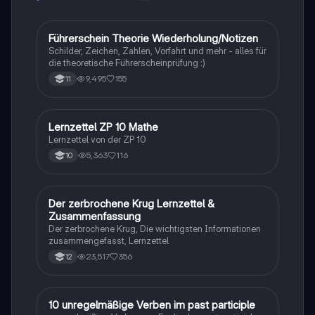
Führerschein Theorie Wiederholung/Notizen
Lerntipps
Schilder, Zeichen, Zahlen, Vorfahrt und mehr - alles für
die theoretische Führerscheinprüfung :)
9,495
155
11
Lernzettel ZP 10 Mathe
Mathe
Lernzettel von der ZP 10
5,363
116
10
Der zerbrochene Krug Lernzettel &
Deutsch
Zusammenfassung
Der zerbrochene Krug, Die wichtigsten Informationen
zusammengefasst, Lernzettel
23,517
356
12
1
10 unregelmäßige Verben im past participle
Englisch