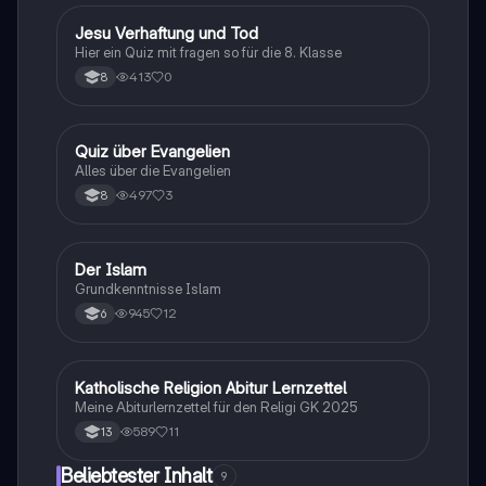
J
Jesu Verhaftung und Tod
Religion
Hier ein Quiz mit fragen so für die 8. Klasse
413
0
8
Q
Quiz über Evangelien
Religion
Alles über die Evangelien
497
3
8
D
Der Islam
Religion
Grundkenntnisse Islam
945
12
6
Katholische Religion Abitur Lernzettel
Religion
Meine Abiturlernzettel für den Religi GK 2025
589
11
13
Beliebtester Inhalt
9