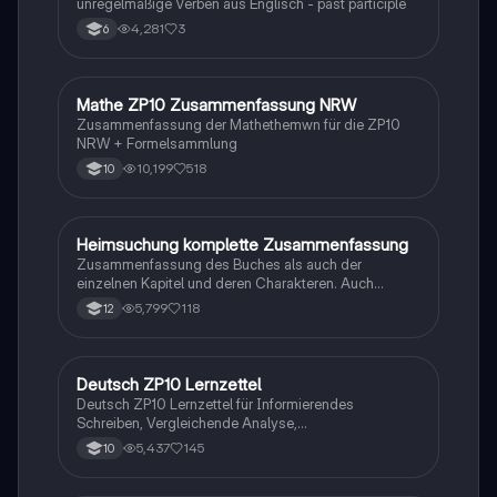
unregelmäßige Verben aus Englisch - past participle
4,281
3
6
Mathe ZP10 Zusammenfassung NRW
Mathe
Zusammenfassung der Mathethemwn für die ZP10
NRW + Formelsammlung
10,199
518
10
Heimsuchung komplette Zusammenfassung
Deutsch
Zusammenfassung des Buches als auch der
einzelnen Kapitel und deren Charakteren. Auch
tabellarisch. Im Unterricht ohne KI erstellt
5,799
118
12
Deutsch ZP10 Lernzettel
Deutsch
Deutsch ZP10 Lernzettel für Informierendes
Schreiben, Vergleichende Analyse,
Sachtexte/Roman/Gedicht..
5,437
145
10