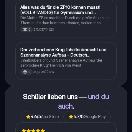
Alles was du für die ZP10 können musst!
Mathe
(VOLLSTÄNDIG) für Gymnasium und
Realschule
Die Mathe ZP ist machbar. Durch die große Anzahl an
Themen die dran kommen könnten, verliert man
schnell den Überblick. Also habe ich von den kleinsten
5,037
120
10
Themen bis hin zu den größten alles
zusammengefasst <3.
Der zerbrochene Krug Inhaltsübersicht und
Deutsch
Szenenanalyse Aufbau - Deutsch
Q1/Q2/Abitur
Inhaltsübersicht und Szenenanalyse Aufbau “der
zerbrochne Krug” Heinrich von Kleist
7,406
124
12
Schüler lieben uns —
und du
auch
.
4.6
/5
App Store
4.7
/5
Google Play