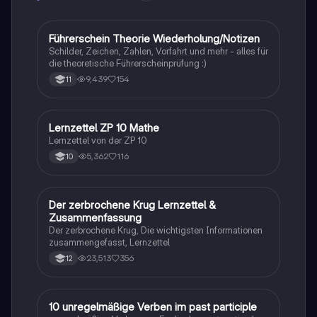
Führerschein Theorie Wiederholung/Notizen
Lerntipps
Schilder, Zeichen, Zahlen, Vorfahrt und mehr - alles für
die theoretische Führerscheinprüfung :)
9,439
154
11
Lernzettel ZP 10 Mathe
Mathe
Lernzettel von der ZP 10
5,362
116
10
Der zerbrochene Krug Lernzettel &
Deutsch
Zusammenfassung
Der zerbrochene Krug, Die wichtigsten Informationen
zusammengefasst, Lernzettel
23,513
356
12
1
10 unregelmäßige Verben im past participle
Englisch