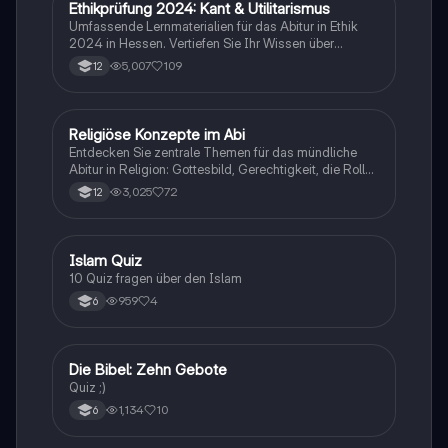
Ethikprüfung 2024: Kant & Utilitarismus
Religion
Umfassende Lernmaterialien für das Abitur in Ethik
2024 in Hessen. Vertiefen Sie Ihr Wissen über
zentrale Theorien wie den Utilitarismus von Bentham
5,007
109
12
und Mill, Kants kategorischen Imperativ, sowie die
politischen Philosophien von Hobbes, Locke und
Rousseau. Themen wie Tierethik, Medizinethik und
Menschenrechte werden ebenfalls behandelt. Ideal
Religiöse Konzepte im Abi
Religion
für die Vorbereitung auf Prüfungen und das
Entdecken Sie zentrale Themen für das mündliche
Verständnis ethischer Grundpositionen.
Abitur in Religion: Gottesbild, Gerechtigkeit, die Rolle
der Kirche, die Lehren Jesu, die Auferstehung und die
3,025
72
12
Bedeutung von Nächstenliebe. Diese
Zusammenfassung bietet einen klaren Überblick über
die wichtigsten Konzepte und deren Relevanz im
christlichen Glauben. Ideal für die Vorbereitung auf
I
Islam Quiz
Religion
Prüfungen und das Verständnis der biblischen Lehren.
10 Quiz fragen über den Islam
959
4
6
D
Die Bibel: Zehn Gebote
Religion
Quiz ;)
1,134
10
6