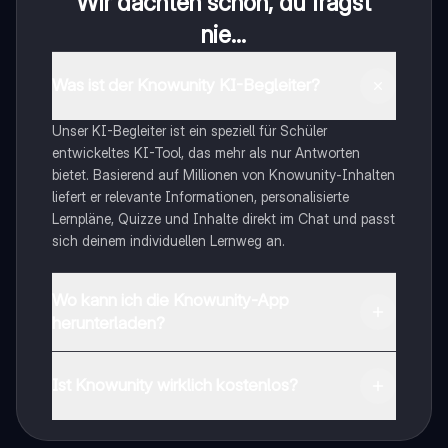
Wir dachten schon, du fragst
nie...
Was ist der Knowunity KI-Begleiter?
Unser KI-Begleiter ist ein speziell für Schüler
entwickeltes KI-Tool, das mehr als nur Antworten
bietet. Basierend auf Millionen von Knowunity-Inhalten
liefert er relevante Informationen, personalisierte
Lernpläne, Quizze und Inhalte direkt im Chat und passt
sich deinem individuellen Lernweg an.
Wo kann ich die Knowunity-App
herunterladen?
Du kannst die App im Google Play Store und im Apple
App Store herunterladen.
Ist Knowunity wirklich kostenlos?
Genau! Genieße kostenlosen Zugang zu Lerninhalten,