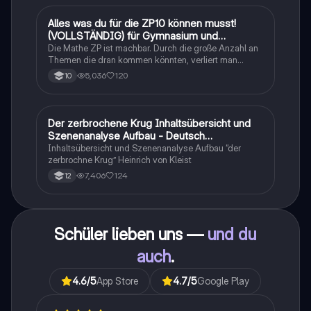
Alles was du für die ZP10 können musst!
Mathe
(VOLLSTÄNDIG) für Gymnasium und
Realschule
Die Mathe ZP ist machbar. Durch die große Anzahl an
Themen die dran kommen könnten, verliert man
schnell den Überblick. Also habe ich von den kleinsten
5,036
120
10
Themen bis hin zu den größten alles
zusammengefasst <3.
Der zerbrochene Krug Inhaltsübersicht und
Deutsch
Szenenanalyse Aufbau - Deutsch
Q1/Q2/Abitur
Inhaltsübersicht und Szenenanalyse Aufbau “der
zerbrochne Krug” Heinrich von Kleist
7,406
124
12
Schüler lieben uns —
und du
auch
.
4.6
/5
App Store
4.7
/5
Google Play