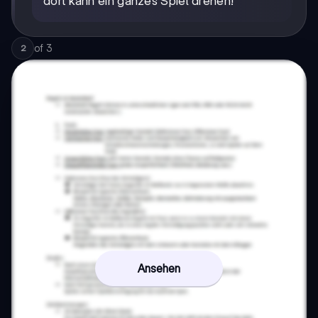
dort kann ein ganzes Spiel drehen!
of
3
2
Ansehen