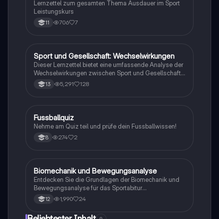
Lernzettel zum gesamten Thema Ausdauer im Sport
Leistungskurs
706
7
11
Sport und Gesellschaft: Wechselwirkungen
Sport
Dieser Lernzettel bietet eine umfassende Analyse der
Wechselwirkungen zwischen Sport und Gesellschaft,
einschließlich der Themen Bewegungslehre, Doping,
5,291
128
13
Trainingslehre und deren gesellschaftliche
Auswirkungen. Ideal für das Abitur 2023, deckt er
wichtige Aspekte wie die Rolle von Medien,
Kommerzialisierung, Trendsportarten und die
F
Fussballquiz
Sport
gesundheitlichen sowie sozialen Implikationen des
Nehme am Quiz teil und prüfe dein Fussballwissen!
Sports ab.
274
2
8
Biomechanik und Bewegungsanalyse
Sport
Entdecken Sie die Grundlagen der Biomechanik und
Bewegungsanalyse für das Sportabitur
Niedersachsen 2024. Dieser Lernzettel behandelt die
1,990
24
12
Phasenmodelle von Meinel/Schnabel und Göhner,
qualitative Bewegungsmerkmale, biomechanische
Beliebtester Inhalt
9