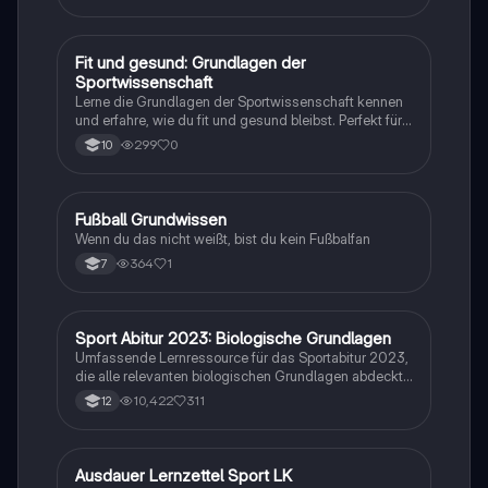
Trainingslehre, motorisches Lernen
F
Fit und gesund: Grundlagen der
Sport
Sportwissenschaft
Lerne die Grundlagen der Sportwissenschaft kennen
und erfahre, wie du fit und gesund bleibst. Perfekt für
den Sportunterricht in der 11. Klasse!
299
0
10
F
Fußball Grundwissen
Sport
Wenn du das nicht weißt, bist du kein Fußbalfan
364
1
7
Sport Abitur 2023: Biologische Grundlagen
Sport
Umfassende Lernressource für das Sportabitur 2023,
die alle relevanten biologischen Grundlagen abdeckt,
einschließlich Muskel- und Herz-Kreislaufsystem,
10,422
311
12
Bewegungslehre, Lern- und Motivationstheorien
sowie biomechanische Prinzipien. Ideal für die
Vorbereitung auf Prüfungen und das Verständnis
komplexer sportwissenschaftlicher Konzepte.
Ausdauer Lernzettel Sport LK
Sport