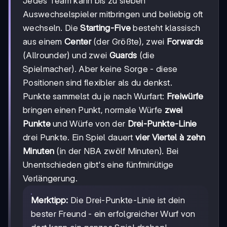
Jedes Team kann bis zu sieben
Auswechselspieler mitbringen und beliebig oft
wechseln. Die
Starting-Five
besteht klassisch
aus einem
Center
(der Größte), zwei
Forwards
(Allrounder) und zwei
Guards
(die
Spielmacher). Aber keine Sorge - diese
Positionen sind flexibler als du denkst.
Punkte sammelst du je nach Wurfart:
Freiwürfe
bringen einen Punkt, normale Würfe
zwei
Punkte
und Würfe von der
Drei-Punkte-Linie
drei Punkte. Ein Spiel dauert
vier Viertel à zehn
Minuten
(in der NBA zwölf Minuten). Bei
Unentschieden gibt's eine fünfminütige
Verlängerung.
Merktipp:
Die Drei-Punkte-Linie ist dein
bester Freund - ein erfolgreicher Wurf von