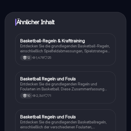
vernetze dich mit anderen Schülern und hol dir
sofortige Hilfe – alles direkt auf deinem Handy.
Ähnlicher Inhalt
Basketball-Regeln & Krafttraining
Sport
Entdecken Sie die grundlegenden Basketball-Regeln,
einschließlich Spielfeldabmessungen, Spielstrategien
und Punktesystem. Erfahren Sie zudem, wie
1,478
25
12
Krafttraining die sportliche Leistung verbessert,
Verletzungen vorbeugt und die Körperform optimiert.
Ideal für Sportstudenten und Basketballenthusiasten.
Typ: Zusammenfassung.
Basketball Regeln und Fouls
Sport
Entdecken Sie die grundlegenden Regeln und
Foularten im Basketball. Diese Zusammenfassung
behandelt die Spielfortsetzung, Zeitregeln,
2,361
71
10
verschiedene Foularten (persönliches, technisches,
unsportliches, disqualifizierendes und offensives
Foul) sowie wichtige Spielregeln wie Schrittfehler und
Doppeldribbling. Ideal für Spieler und Trainer, die ihr
Basketball Regeln und Fouls
Sport
Wissen über Basketball vertiefen möchten.
Entdecken Sie die grundlegenden Basketballregeln,
einschließlich der verschiedenen Foularten,