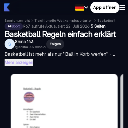
App öffnen
Sportunterricht
Traditionelle Wettkampfsportarten
Basketball
967
aufrufe
·
Aktualisiert
22. Juli 2026
·
3 Seiten
Sport
Basketball Regeln einfach erklärt
Selina 143
S
Folgen
@
selina143_885c97
Basketball ist mehr als nur "Ball in Korb werfen" -...
Mehr anzeigen