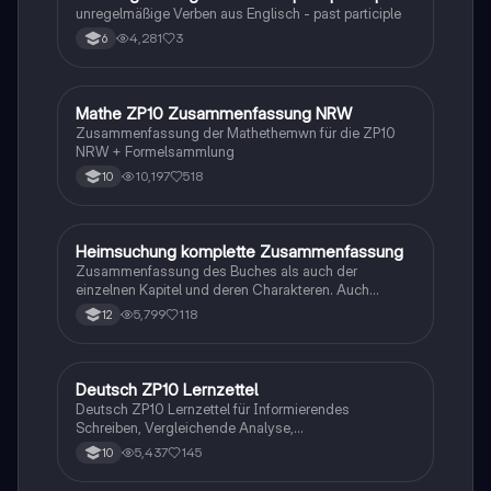
unregelmäßige Verben aus Englisch - past participle
4,281
3
6
Mathe ZP10 Zusammenfassung NRW
Mathe
Zusammenfassung der Mathethemwn für die ZP10
NRW + Formelsammlung
10,197
518
10
Heimsuchung komplette Zusammenfassung
Deutsch
Zusammenfassung des Buches als auch der
einzelnen Kapitel und deren Charakteren. Auch
tabellarisch. Im Unterricht ohne KI erstellt
5,799
118
12
Deutsch ZP10 Lernzettel
Deutsch
Deutsch ZP10 Lernzettel für Informierendes
Schreiben, Vergleichende Analyse,
Sachtexte/Roman/Gedicht..
5,437
145
10