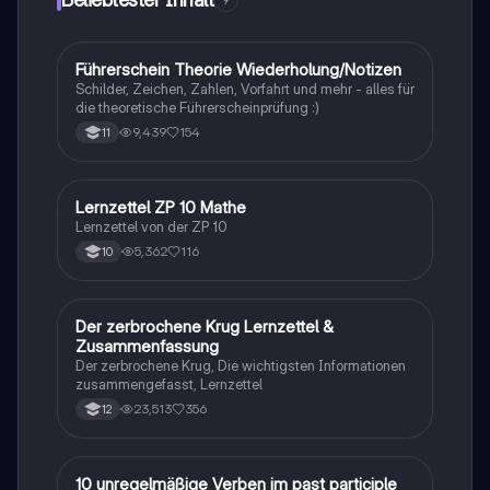
Prinzipien sowie die Reflexion sportlicher
Bewegungen aus verschiedenen Perspektiven. Ideal
für die Vorbereitung auf Prüfungen und das
Verständnis komplexer Bewegungsabläufe.
Führerschein Theorie Wiederholung/Notizen
Lerntipps
Schilder, Zeichen, Zahlen, Vorfahrt und mehr - alles für
die theoretische Führerscheinprüfung :)
9,439
154
11
Lernzettel ZP 10 Mathe
Mathe
Lernzettel von der ZP 10
5,362
116
10
Der zerbrochene Krug Lernzettel &
Deutsch
Zusammenfassung
Der zerbrochene Krug, Die wichtigsten Informationen
zusammengefasst, Lernzettel
23,513
356
12
1
10 unregelmäßige Verben im past participle
Englisch