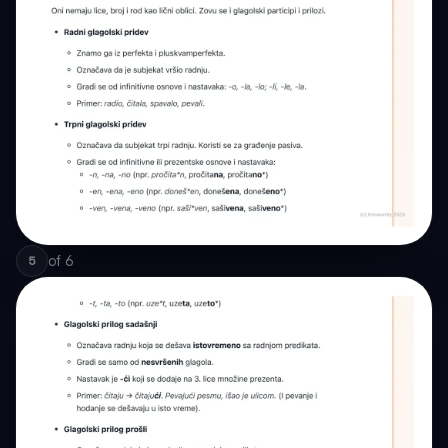
of
6
5