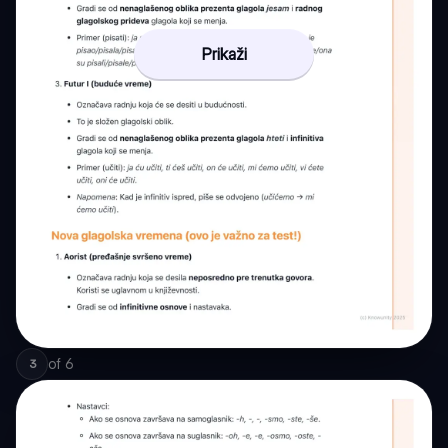
Prikaži
of
6
3