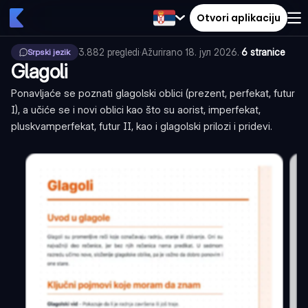
Otvori aplikaciju
3.882
pregledi
·
Ažurirano
18. јул 2026.
·
6 stranice
Srpski jezik
Glagoli
Ponavljaće se poznati glagolski oblici (prezent, perfekat, futur
I), a učiće se i novi oblici kao što su aorist, imperfekat,
pluskvamperfekat, futur II, kao i glagolski prilozi i pridevi.