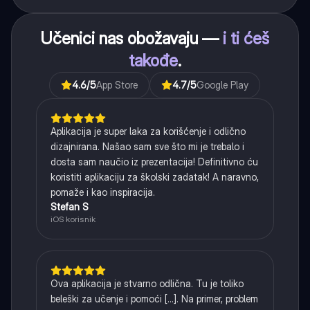
Učenici nas obožavaju —
i ti ćeš
takođe
.
4.6
/5
App Store
4.7
/5
Google Play
Aplikacija je super laka za korišćenje i odlično
dizajnirana. Našao sam sve što mi je trebalo i
dosta sam naučio iz prezentacija! Definitivno ću
koristiti aplikaciju za školski zadatak! A naravno,
pomaže i kao inspiracija.
Stefan S
iOS korisnik
Ova aplikacija je stvarno odlična. Tu je toliko
beleški za učenje i pomoći [...]. Na primer, problem