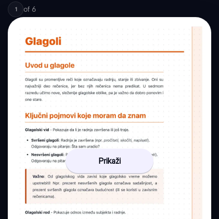
of
6
1
Prikaži