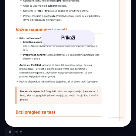
Prikaži
of
6
6