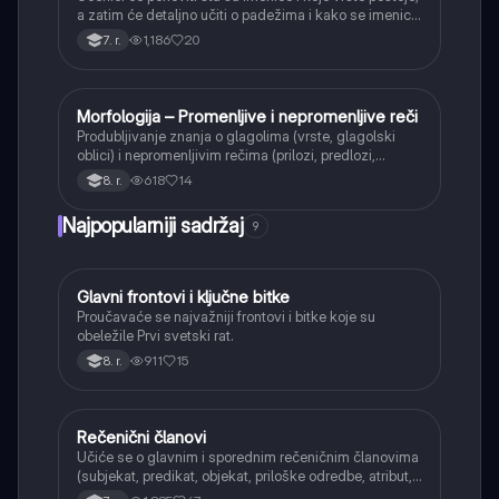
a zatim će detaljno učiti o padežima i kako se imenice
menjaju da bi pokazale svoju ulogu u rečenici.
1,186
20
7. r.
Morfologija – Promenljive i nepromenljive reči
Srpski jezik
Produbljivanje znanja o glagolima (vrste, glagolski
oblici) i nepromenljivim rečima (prilozi, predlozi,
veznici, uzvici, rečce) i njihovoj ulozi u rečenici.
618
14
8. r.
Najpopularniji sadržaj
9
Glavni frontovi i ključne bitke
Istorija
Proučavaće se najvažniji frontovi i bitke koje su
obeležile Prvi svetski rat.
911
15
8. r.
Rečenični članovi
Srpski jezik
Učiće se o glavnim i sporednim rečeničnim članovima
(subjekat, predikat, objekat, priloške odredbe, atribut,
apozicija) i njihovoj funkciji.