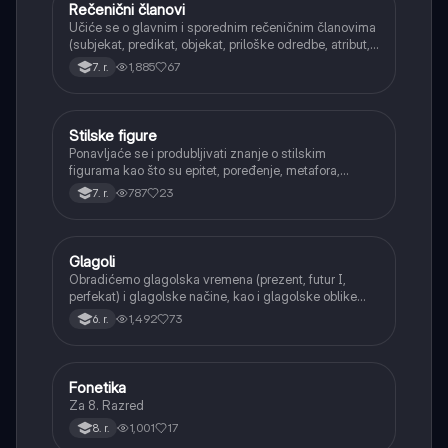
Rečenični članovi
Srpski jezik
Učiće se o glavnim i sporednim rečeničnim članovima
(subjekat, predikat, objekat, priloške odredbe, atribut,
apozicija) i njihovoj funkciji.
1,885
67
7. r.
Stilske figure
Srpski jezik
Ponavljaće se i produbljivati znanje o stilskim
figurama kao što su epitet, poređenje, metafora,
personifikacija, hiperbola, onomatopeja, aliteracija i
787
23
7. r.
asonanca, razumevajući njihovu ulogu u tekstu.
Glagoli
Srpski jezik
Obradićemo glagolska vremena (prezent, futur I,
perfekat) i glagolske načine, kao i glagolske oblike
(infinitiv, glagolski pridevi i prilozi) i glagolski vid
1,492
73
6. r.
(svršeni i nesvršeni).
Fonetika
Srpski jezik
Za 8. Razred
1,001
17
8. r.