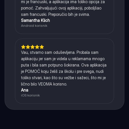
mi je francuski, a aplikacija ima toliko opcija za
pomoć. Zahvaljujući ovoj aplikaciji, poboljšao
sam francuski. Preporučio bih je svima.
Samantha Klich
Android korisnik
Vau, stvarno sam oduševljena. Probala sam
aplikaciju jer sam je videla u reklamama mnogo
puta i bila sam potpuno šokirana. Ova aplikacija
je POMOĆ koju želiš za školu i pre svega, nudi
toliko stvari, kao što su vežbe i sažeci, što mi je
lično bilo VEOMA korisno.
Ana
iOS korisnik