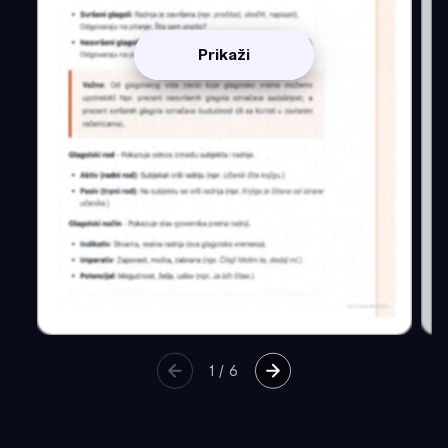
Prikaži
1
/
6