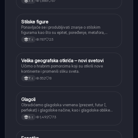
1,885
67
7. r.
Stilske figure
Srpski jezik
Ponavljaće se i produbljivati znanje o stilskim
figurama kao što su epitet, poređenje, metafora,
personifikacija, hiperbola, onomatopeja, aliteracija i
787
23
7. r.
asonanca, razumevajući njihovu ulogu u tekstu.
Velika geografska otkrića – novi svetovi
Istorija
Učimo o hrabrim pomorcima koji su otkrili nove
kontinente i promenili sliku sveta.
352
8
7. r.
Glagoli
Srpski jezik
Obradićemo glagolska vremena (prezent, futur I,
perfekat) i glagolske načine, kao i glagolske oblike
(infinitiv, glagolski pridevi i prilozi) i glagolski vid
1,492
73
6. r.
(svršeni i nesvršeni).