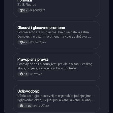
Fonetika
Srpski jezik
Za 8. Razred
1,001
17
8. r.
Glasovi i glasovne promene
Srpski jezik
Ponovićemo šta su glasovi i kako se dele, a zatim
ćemo učiti o važnim promenama koje se dešavaju
kada se glasovi nađu jedan pored drugog u rečima
2,620
67
6. r.
(npr. jednačenje suglasnika po zvučnosti i mestu
tvorbe).
Pravopisna pravila
Srpski jezik
Ponavljaće se i produbljivati pravila o pisanju velikog
slova, brojeva, skraćenica, kao i upotreba
interpunkcije, sa posebnim fokusom na zarez u
295
3
7. r.
složenoj rečenici.
Ugljovodonici
Hemija
Učićete o najjednostavnijim organskim jedinjenjima –
ugljovodonicima, uključujući alkane, alkene i alkine,
njihove opšte formule i osnovnu nomenklaturu.
1,190
30
1. r. SŠ