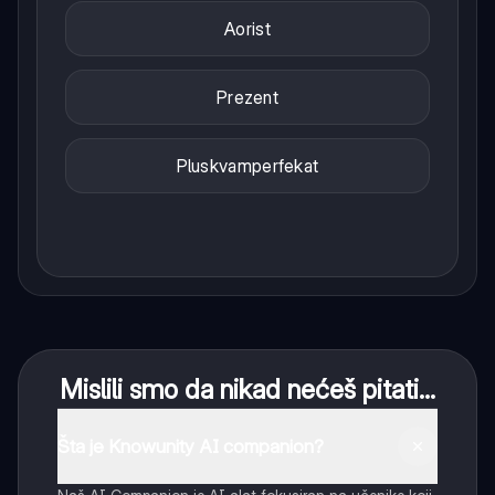
Aorist
Prezent
Pluskvamperfekat
Mislili smo da nikad nećeš pitati...
Šta je Knowunity AI companion?