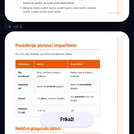
of
6
4
Prikaži