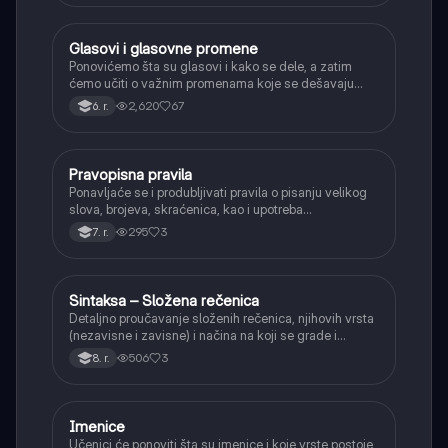
Glasovi i glasovne promene
Srpski jezik
Ponovićemo šta su glasovi i kako se dele, a zatim
ćemo učiti o važnim promenama koje se dešavaju
kada se glasovi nađu jedan pored drugog u rečima
2,620
67
6. r.
(npr. jednačenje suglasnika po zvučnosti i mestu
tvorbe).
Pravopisna pravila
Srpski jezik
Ponavljaće se i produbljivati pravila o pisanju velikog
slova, brojeva, skraćenica, kao i upotreba
interpunkcije, sa posebnim fokusom na zarez u
295
3
7. r.
složenoj rečenici.
Sintaksa – Složena rečenica
Srpski jezik
Detaljno proučavanje složenih rečenica, njihovih vrsta
(nezavisne i zavisne) i načina na koji se grade i
povezuju.
506
3
8. r.
Imenice
Srpski jezik
Učenici će ponoviti šta su imenice i koje vrste postoje,