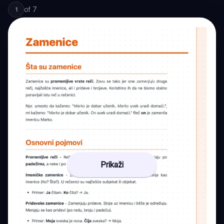
of
7
1
Prikaži