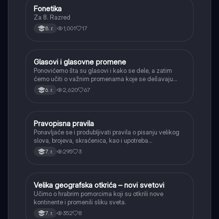
Fonetika
Srpski jezik
Za 8. Razred
1,001
17
8. r.
Glasovi i glasovne promene
Srpski jezik
Ponovićemo šta su glasovi i kako se dele, a zatim
ćemo učiti o važnim promenama koje se dešavaju
kada se glasovi nađu jedan pored drugog u rečima
2,620
67
6. r.
(npr. jednačenje suglasnika po zvučnosti i mestu
tvorbe).
Pravopisna pravila
Srpski jezik
Ponavljaće se i produbljivati pravila o pisanju velikog
slova, brojeva, skraćenica, kao i upotreba
interpunkcije, sa posebnim fokusom na zarez u
295
3
7. r.
složenoj rečenici.
Velika geografska otkrića – novi svetovi
Istorija
Učimo o hrabrim pomorcima koji su otkrili nove
kontinente i promenili sliku sveta.
352
8
7. r.