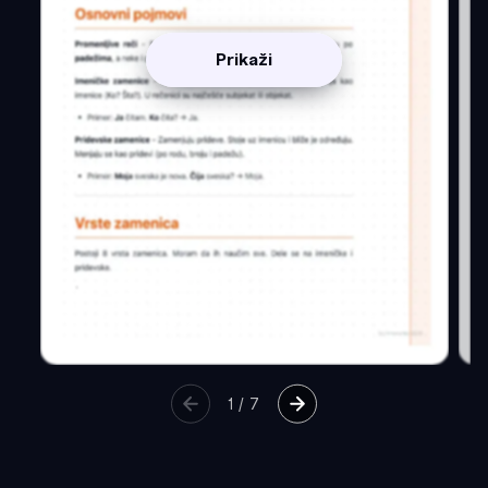
Prikaži
1
/
7