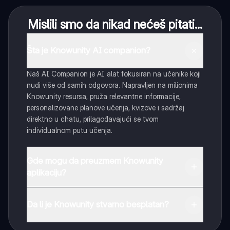
Mislili smo da nikad nećeš pitati...
Šta je Knowunity AI companion?
Naš AI Companion je AI alat fokusiran na učenike koji
nudi više od samih odgovora. Napravljen na milionima
Knowunity resursa, pruža relevantne informacije,
personalizovane planove učenja, kvizove i sadržaj
direktno u chatu, prilagođavajući se tvom
individualnom putu učenja.
Gde mogu da preuzmem Knowunity
aplikaciju?
Možeš preuzeti aplikaciju sa Google Play Store-a i
Apple App Store-a.
Da li je Knowunity stvarno besplatan?
Tako je! Uživaj u besplatnom pristupu sadržaju za