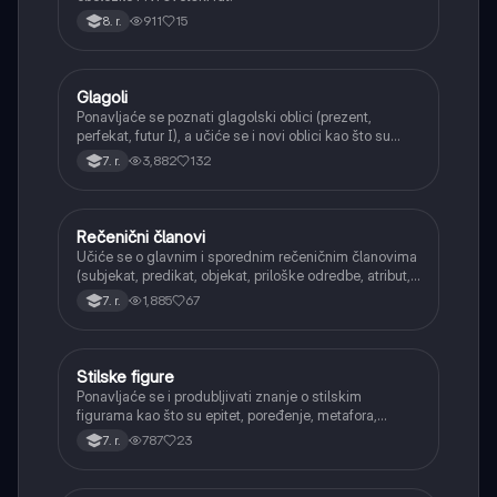
911
15
8. r.
Glagoli
Srpski jezik
Ponavljaće se poznati glagolski oblici (prezent,
perfekat, futur I), a učiće se i novi oblici kao što su
aorist, imperfekat, pluskvamperfekat, futur II, kao i
3,882
132
7. r.
glagolski prilozi i pridevi.
Rečenični članovi
Srpski jezik
Učiće se o glavnim i sporednim rečeničnim članovima
(subjekat, predikat, objekat, priloške odredbe, atribut,
apozicija) i njihovoj funkciji.
1,885
67
7. r.
Stilske figure
Srpski jezik
Ponavljaće se i produbljivati znanje o stilskim
figurama kao što su epitet, poređenje, metafora,
personifikacija, hiperbola, onomatopeja, aliteracija i
787
23
7. r.
asonanca, razumevajući njihovu ulogu u tekstu.