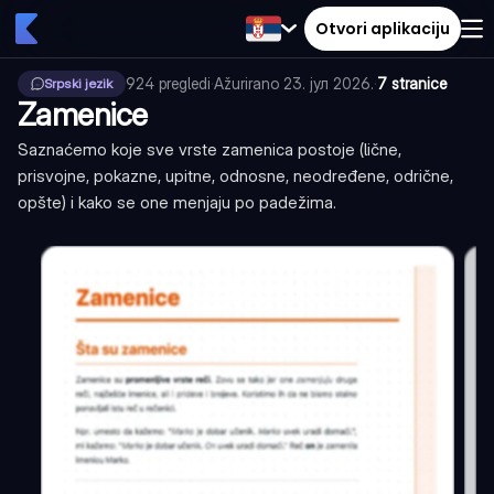
Otvori aplikaciju
924
pregledi
·
Ažurirano
23. јул 2026.
·
7 stranice
Srpski jezik
Zamenice
Saznaćemo koje sve vrste zamenica postoje (lične,
prisvojne, pokazne, upitne, odnosne, neodređene, odrične,
opšte) i kako se one menjaju po padežima.