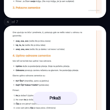
of
7
4
Prikaži