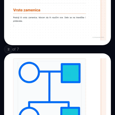
of
7
2