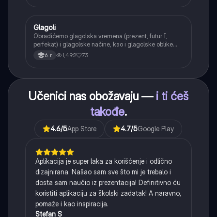
Glagoli
Srpski jezik
Obradićemo glagolska vremena (prezent, futur I,
perfekat) i glagolske načine, kao i glagolske oblike
(infinitiv, glagolski pridevi i prilozi) i glagolski vid
1,492
73
6. r.
(svršeni i nesvršeni).
Učenici nas obožavaju —
i ti ćeš
takođe
.
4.6
/5
App Store
4.7
/5
Google Play
Aplikacija je super laka za korišćenje i odlično
dizajnirana. Našao sam sve što mi je trebalo i
dosta sam naučio iz prezentacija! Definitivno ću
koristiti aplikaciju za školski zadatak! A naravno,
pomaže i kao inspiracija.
Stefan S