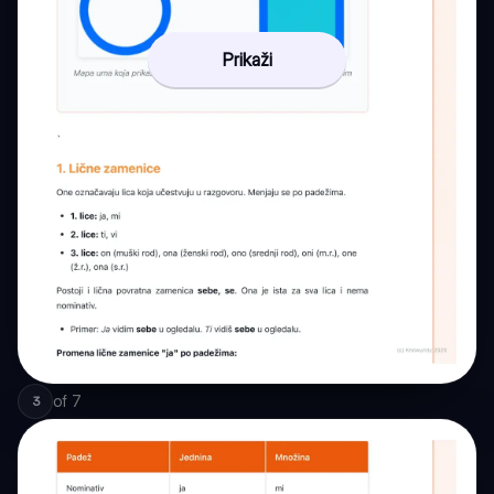
Prikaži
of
7
3