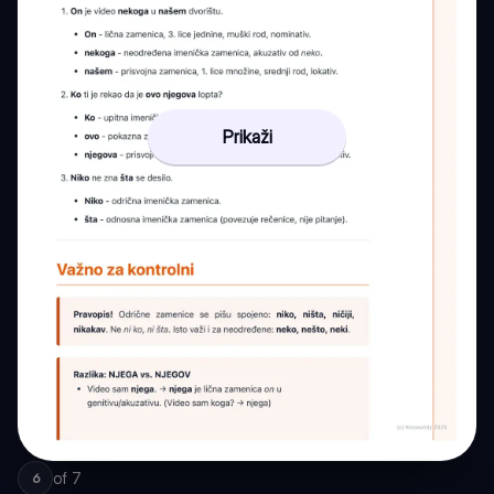
Prikaži
of
7
6