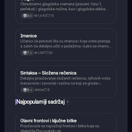
Obradićemo glagolska vremena (prezent, futur I,
perfekat) i glagolske načine, kao i glagolske oblike
(infinitiv, glagolski pridevi i prilozi) i glagolski vid
1,492
73
6. r.
(svršeni i nesvršeni).
Imenice
Srpski jezik
Učenici će ponoviti šta su imenice i koje vrste postoje,
a zatim će detaljno učiti o padežima i kako se imenice
menjaju da bi pokazale svoju ulogu u rečenici.
1,187
20
7. r.
Sintaksa – Složena rečenica
Srpski jezik
Detaljno proučavanje složenih rečenica, njihovih vrsta
(nezavisne i zavisne) i načina na koji se grade i
povezuju.
506
3
8. r.
Najpopularniji sadržaj
9
Glavni frontovi i ključne bitke
Istorija
Proučavaće se najvažniji frontovi i bitke koje su
obeležile Prvi svetski rat.