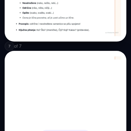
of
7
7