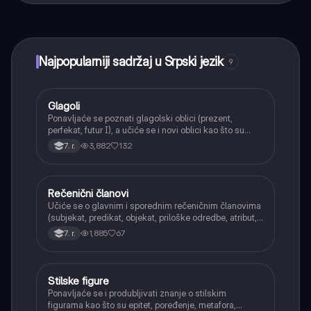
učenje, povezuj se sa drugim učenicima i dobijaj
trenutnu pomoć – sve na dohvat ruke.
Najpopularniji sadržaj u Srpski jezik
9
Glagoli
Srpski jezik
Ponavljaće se poznati glagolski oblici (prezent,
perfekat, futur I), a učiće se i novi oblici kao što su
aorist, imperfekat, pluskvamperfekat, futur II, kao i
3,882
132
7. r.
glagolski prilozi i pridevi.
Rečenični članovi
Srpski jezik
Učiće se o glavnim i sporednim rečeničnim članovima
(subjekat, predikat, objekat, priloške odredbe, atribut,
apozicija) i njihovoj funkciji.
1,885
67
7. r.
Stilske figure
Srpski jezik
Ponavljaće se i produbljivati znanje o stilskim
figurama kao što su epitet, poređenje, metafora,