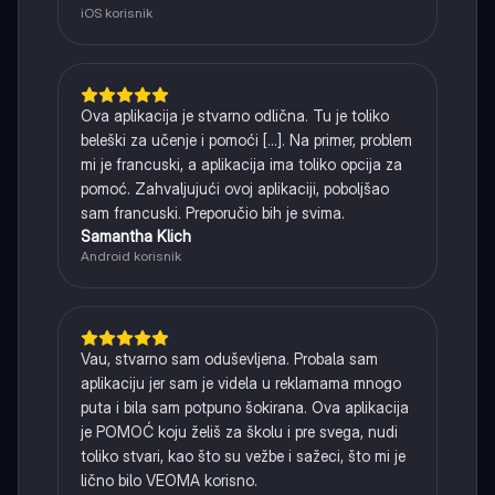
iOS korisnik
Ova aplikacija je stvarno odlična. Tu je toliko
beleški za učenje i pomoći [...]. Na primer, problem
mi je francuski, a aplikacija ima toliko opcija za
pomoć. Zahvaljujući ovoj aplikaciji, poboljšao
sam francuski. Preporučio bih je svima.
Samantha Klich
Android korisnik
Vau, stvarno sam oduševljena. Probala sam
aplikaciju jer sam je videla u reklamama mnogo
puta i bila sam potpuno šokirana. Ova aplikacija
je POMOĆ koju želiš za školu i pre svega, nudi
toliko stvari, kao što su vežbe i sažeci, što mi je
lično bilo VEOMA korisno.