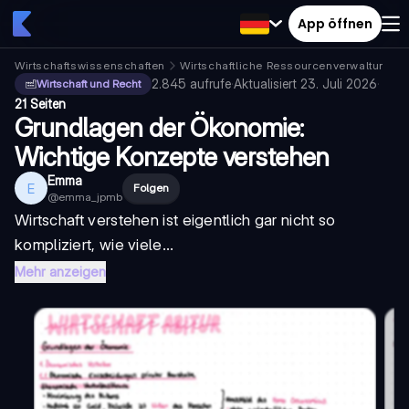
App öffnen
Wirtschaftswissenschaften
Wirtschaftliche Ressourcenverwaltung
2.845
aufrufe
·
Aktualisiert
23. Juli 2026
·
Wirtschaft und Recht
21 Seiten
Grundlagen der Ökonomie:
Wichtige Konzepte verstehen
Emma
E
Folgen
@
emma_jpmb
Wirtschaft verstehen ist eigentlich gar nicht so
kompliziert, wie viele...
Mehr anzeigen