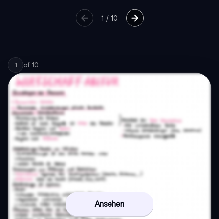
1
/
10
of
10
1
Ansehen