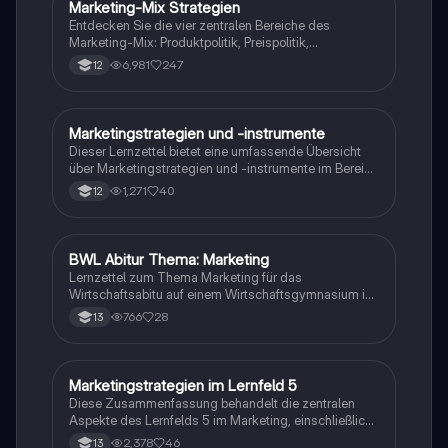
Marketing-Mix Strategien
Wirtschaft und Recht
Entdecken Sie die vier zentralen Bereiche des
Marketing-Mix: Produktpolitik, Preispolitik,
Distributionspolitik und Kommunikationspolitik. Diese
6,981
247
12
Zusammenfassung bietet einen klaren Überblick über
die wichtigsten Aspekte der Marketingstrategien,
einschließlich Produktgestaltung, Preisgestaltung,
Vertriebswege und Kommunikationskanäle. Ideal für
Marketingstrategien und -instrumente
Wirtschaft und Recht
Studierende der Betriebswirtschaftslehre.
Dieser Lernzettel bietet eine umfassende Übersicht
über Marketingstrategien und -instrumente im Bereich
Betriebswirtschaftslehre. Er behandelt zentrale
1,271
40
12
Themen wie die 4 Ps (Produkt, Preis, Platz, Promotion),
Zielgruppenanalyse, Werbeplanung, Preispolitik und
den Produktlebenszyklus. Ideal für Schüler der
Fachoberschule, die sich auf Prüfungen vorbereiten
BWL Abitur Thema: Marketing
Wirtschaft und Recht
oder ihr Wissen im Marketing vertiefen möchten.
Lernzettel zum Thema Marketing für das
Wirtschaftsabitu auf einem Wirtschaftsgymnasium in
Baden Württemberg
766
28
13
Marketingstrategien im Lernfeld 5
Arbeitslehre/Wirtschaft/AWT/WRT
Diese Zusammenfassung behandelt die zentralen
Aspekte des Lernfelds 5 im Marketing, einschließlich
Produkt- und Sortimentspolitik, Preispolitik,
2,378
46
13