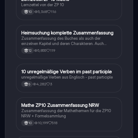
Lernzettel von der ZP 10
5,368
116
10
Heimsuchung komplette Zusammenfassung
Deutsch
Zusammenfassung des Buches als auch der
einzelnen Kapitel und deren Charakteren. Auch
tabellarisch. Im Unterricht ohne KI erstellt
5,855
119
12
1
10 unregelmäßige Verben im past participle
Englisch
unregelmäßige Verben aus Englisch - past participle
4,282
3
6
Mathe ZP10 Zusammenfassung NRW
Mathe
Zusammenfassung der Mathethemwn für die ZP10
NRW + Formelsammlung
10,199
518
10