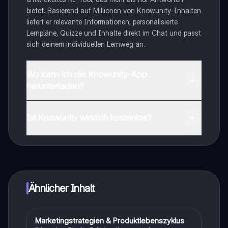
bietet. Basierend auf Millionen von Knowunity-Inhalten
liefert er relevante Informationen, personalisierte
Lernpläne, Quizze und Inhalte direkt im Chat und passt
sich deinem individuellen Lernweg an.
Wo kann ich die Knowunity-App
herunterladen?
Du kannst die App im Google Play Store und im Apple
App Store herunterladen.
Ist Knowunity wirklich kostenlos?
Genau! Genieße kostenlosen Zugang zu Lerninhalten,
vernetze dich mit anderen Schülern und hol dir
sofortige Hilfe – alles direkt auf deinem Handy.
Ähnlicher Inhalt
Marketingstrategien & Produktlebenszyklus
Wirtschaft und Recht