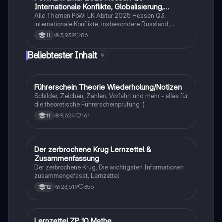
Vertiefung der Kenntnisse in Arbeitsmarkt- und
Internationale Konflikte, Globalisierung,
Tarifpolitik.
Weltumweltpolitik
Alle Themen PoWi LK Abitur 2025 Hessen Q3.
internationale Konflikte, insbesondere Russland,
Ukraine, Konflikt und Deutsche Außen- und
3,939
86
11
Sicherheitspolitik. Globalisierung Vor- und Nachteile.
Weltumweltpolitik mit den Akteur.
Beliebtester Inhalt
9
Führerschein Theorie Wiederholung/Notizen
Lerntipps
Schilder, Zeichen, Zahlen, Vorfahrt und mehr - alles für
die theoretische Führerscheinprüfung :)
9,624
161
11
Der zerbrochene Krug Lernzettel &
Deutsch
Zusammenfassung
Der zerbrochene Krug, Die wichtigsten Informationen
zusammengefasst, Lernzettel
23,519
356
12
Lernzettel ZP 10 Mathe
Mathe