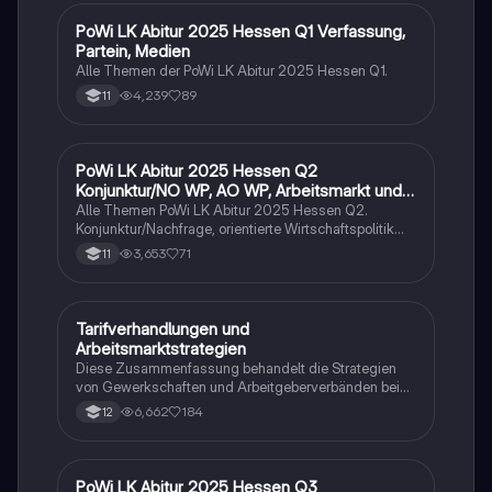
PoWi LK Abitur 2025 Hessen Q1 Verfassung,
Wirtschaft und Recht
Partein, Medien
Alle Themen der PoWi LK Abitur 2025 Hessen Q1.
4,239
89
11
PoWi LK Abitur 2025 Hessen Q2
Wirtschaft und Recht
Konjunktur/NO WP, AO WP, Arbeitsmarkt und
Traifpolitik
Alle Themen PoWi LK Abitur 2025 Hessen Q2.
Konjunktur/Nachfrage, orientierte Wirtschaftspolitik
von Keynes. Angebot orientierte Wirtschaftspolitik von
3,653
71
11
Milton, Friedman und nachhaltiger
Wirtschaftswachstum. Arbeitsmarkt und Tarifpolitik.
Tarifverhandlungen und
Wirtschaft und Recht
Arbeitsmarktstrategien
Diese Zusammenfassung behandelt die Strategien
von Gewerkschaften und Arbeitgeberverbänden bei
Tarifverhandlungen sowie die Auswirkungen auf den
6,662
184
12
Arbeitsmarkt. Wichtige Themen sind Tarifautonomie,
Tarifkonflikte, atypische Beschäftigungsverhältnisse,
Mindestlohn und die Rolle von Gewerkschaften und
Arbeitgeberverbänden. Ideal für das PoWi-Abitur zur
PoWi LK Abitur 2025 Hessen Q3
Wirtschaft und Recht