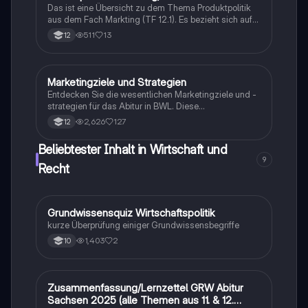
Das ist eine Übersicht zu dem Thema Produktpolitik
aus dem Fach Markting (TF 12.1). Es bezieht sich auf
den Stoff für das Fachabi in Hessen im Fachbereich
511
13
12
wirtschaft.
Marketingziele und Strategien
Wirtschaft und Recht
Entdecken Sie die wesentlichen Marketingziele und -
strategien für das Abitur in BWL. Diese
Zusammenfassung behandelt zentrale Themen wie
2,626
127
12
Preisbildung, Wettbewerbsstrategien, Marketingmix
und die SWOT-Analyse. Ideal für die
Beliebtester Inhalt in Wirtschaft und
Prüfungsvorbereitung und das Verständnis von
9
Marketingprozessen.
Recht
G
Grundwissensquiz Wirtschaftspolitik
Wirtschaft und Recht
kurze Überprüfung einiger Grundwissensbegriffe
1,403
2
10
Zusammenfassung/Lernzettel GRW Abitur
Wirtschaft und Recht
Sachsen 2025 (alle Themen aus 11. & 12.