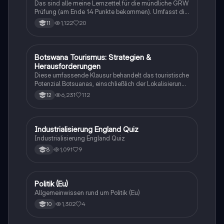
Klasse)
Das sind alle meine Lernzettel für die mündliche GRW
Prüfung (am Ende 14 Punkte bekommen). Umfasst die
Themen Medien, Sozialer Wandel, Internationale
1,122
20
11
Politik, Wirtschaft und politische Theorien. Jedenfalls
viel Erfolg beim Lernen :)
Botswana Tourismus: Strategien &
Geographie/Erdkunde
Herausforderungen
Diese umfassende Klausur behandelt das touristische
Potenzial Botsuanas, einschließlich der Lokalisierung,
Entwicklung und Bewertung der Nachhaltigkeit.
6,231
112
12
Analysiert werden die ökonomischen, sozialen und
ökologischen Aspekte des Tourismus in Botswana.
Ideal für Oberstufenschüler, die sich auf Erdkunde-
Klausuren vorbereiten. Note: 13.
I
Industrialisierung England Quiz
Geschichte
Industrialisierung England Quiz
1,091
9
8
P
Politik (Eu)
Wirtschaft und Recht
Allgemeinwissen rund um Politik (Eu)
1,302
4
10