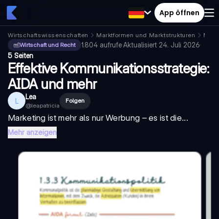
App öffnen
Wirtschaftswissenschaften
Marktformen und Marktstrukturen
Mark
1.804
aufrufe
·
Aktualisiert
24. Juli 2026
·
Wirtschaft und Recht
5 Seiten
Effektive Kommunikationsstrategie:
AIDA und mehr
Lea
L
Folgen
@
leapatricia
Marketing ist mehr als nur Werbung – es ist die...
Mehr anzeigen