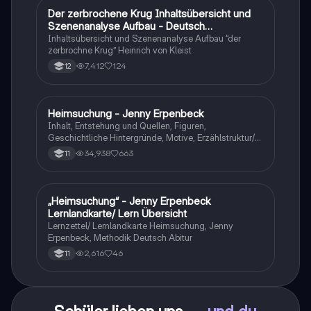
Der zerbrochene Krug Inhaltsübersicht und
Deutsch
Szenenanalyse Aufbau - Deutsch
Q1/Q2/Abitur
Inhaltsübersicht und Szenenanalyse Aufbau “der
zerbrochne Krug” Heinrich von Kleist
7,412
124
12
Heimsuchung - Jenny Erpenbeck
Deutsch
Inhalt, Entstehung und Quellen, Figuren,
Geschichtliche Hintergründe, Motive, Erzählstruktur/-
stil
34,938
663
11
„Heimsuchung“ - Jenny Erpenbeck
Deutsch
Lernlandkarte/ Lern Übersicht
Lernzettel/ Lernlandkarte Heimsuchung, Jenny
Erpenbeck, Methodik Deutsch Abitur
2,616
46
11