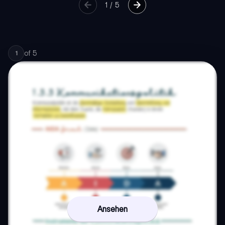
1
/
5
of
5
1
Ansehen