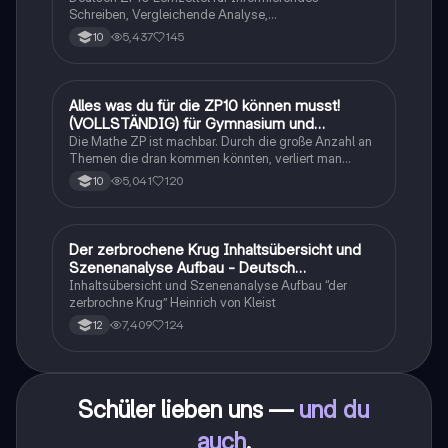
Schreiben, Vergleichende Analyse,
Sachtexte/Roman/Gedicht..
5,437
145
10
Alles was du für die ZP10 können musst!
Mathe
(VOLLSTÄNDIG) für Gymnasium und
Realschule
Die Mathe ZP ist machbar. Durch die große Anzahl an
Themen die dran kommen könnten, verliert man
schnell den Überblick. Also habe ich von den kleinsten
5,041
120
10
Themen bis hin zu den größten alles
zusammengefasst <3.
Der zerbrochene Krug Inhaltsübersicht und
Deutsch
Szenenanalyse Aufbau - Deutsch
Q1/Q2/Abitur
Inhaltsübersicht und Szenenanalyse Aufbau “der
zerbrochne Krug” Heinrich von Kleist
7,409
124
12
Schüler lieben uns —
und du
auch
.