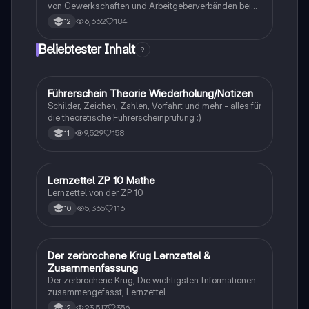
Rates. Ideal für Studierende der Politikwissenschaft
von Gewerkschaften und Arbeitgeberverbänden bei
und Rechtswissenschaft.
Tarifverhandlungen sowie die Auswirkungen auf den
6,662
184
12
Arbeitsmarkt. Wichtige Themen sind Tarifautonomie,
Tarifkonflikte, atypische Beschäftigungsverhältnisse,
Beliebtester Inhalt
9
Mindestlohn und die Rolle von Gewerkschaften und
Arbeitgeberverbänden. Ideal für das PoWi-Abitur zur
Vertiefung der Kenntnisse in Arbeitsmarkt- und
Tarifpolitik.
Führerschein Theorie Wiederholung/Notizen
Lerntipps
Schilder, Zeichen, Zahlen, Vorfahrt und mehr - alles für
die theoretische Führerscheinprüfung :)
9,529
158
11
Lernzettel ZP 10 Mathe
Mathe
Lernzettel von der ZP 10
5,365
116
10
Der zerbrochene Krug Lernzettel &
Deutsch
Zusammenfassung
Der zerbrochene Krug, Die wichtigsten Informationen
zusammengefasst, Lernzettel
23,517
356
12