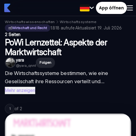
App öffnen
Wirtschaftswissenschaften
Wirtschaftssysteme
1.818
aufrufe
·
Aktualisiert
19. Juli 2026
·
Wirtschaft und Recht
2 Seiten
PoWi Lernzettel: Aspekte der
Marktwirtschaft
yara
Folgen
@
yara_qnnt
Die Wirtschaftssysteme bestimmen, wie eine
Gesellschaft ihre Ressourcen verteilt und...
Mehr anzeigen
of
2
1