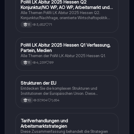
PoWi LK Abitur 2025 Hessen Q2
Wirtschaft und Recht
Konjunktur/NO WP, AO WP, Arbeitsmarkt und
Traifpolitik
Alle Themen PoWi LK Abitur 2025 Hessen Q2.
Konjunktur/Nachfrage, orientierte Wirtschaftspolitik
von Keynes. Angebot orientierte Wirtschaftspolitik von
3,652
71
11
Milton, Friedman und nachhaltiger
Wirtschaftswachstum. Arbeitsmarkt und Tarifpolitik.
PoWi LK Abitur 2025 Hessen Q1 Verfassung,
Wirtschaft und Recht
Partein, Medien
Alle Themen der PoWi LK Abitur 2025 Hessen Q1.
4,239
89
11
Strukturen der EU
Wirtschaft und Recht
Entdecken Sie die komplexen Strukturen und
Institutionen der Europäischen Union. Diese
Zusammenfassung behandelt die Geschichte,
37,904
1,654
10
Verträge, Mitgliedstaaten, Kopenhagener Kriterien,
Ziele und Werte, Zuständigkeitsbereiche sowie die
Prinzipien des europäischen Rechts. Erfahren Sie mehr
über das Demokratiedefizit und die Rolle der EU-
Tarifverhandlungen und
Wirtschaft und Recht
Institutionen wie der Europäischen Kommission, des
Arbeitsmarktstrategien
Europäischen Parlaments und des Europäischen
Diese Zusammenfassung behandelt die Strategien