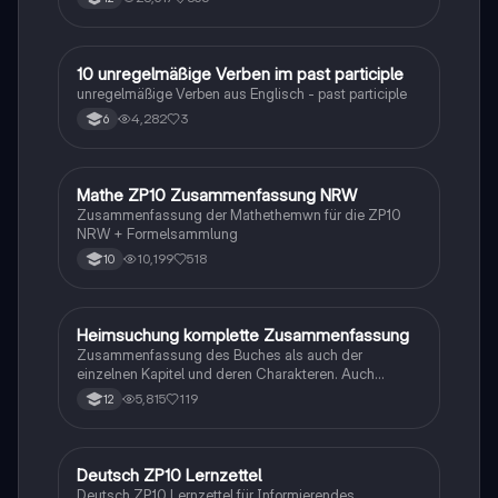
1
10 unregelmäßige Verben im past participle
Englisch
unregelmäßige Verben aus Englisch - past participle
4,282
3
6
Mathe ZP10 Zusammenfassung NRW
Mathe
Zusammenfassung der Mathethemwn für die ZP10
NRW + Formelsammlung
10,199
518
10
Heimsuchung komplette Zusammenfassung
Deutsch
Zusammenfassung des Buches als auch der
einzelnen Kapitel und deren Charakteren. Auch
tabellarisch. Im Unterricht ohne KI erstellt
5,815
119
12
Deutsch ZP10 Lernzettel
Deutsch
Deutsch ZP10 Lernzettel für Informierendes