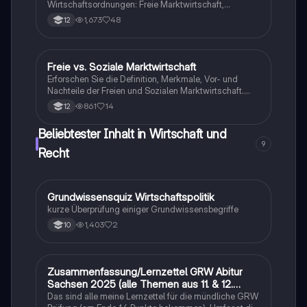
Wirtschaftsordnungen: Freie Marktwirtschaft,
Zentralverwaltungswirtschaft und Soziale
1,673
48
12
Marktwirtschaft. Diese Zusammenfassung behandelt
die Grundprinzipien, Vor- und Nachteile jeder
Wirtschaftsordnung sowie die Rolle des Staates und
der Individuen. Ideal für Studierende der
Freie vs. Soziale Marktwirtschaft
Wirtschaft und Recht
Wirtschaftswissenschaften, die ein tiefes Verständnis
Erforschen Sie die Definition, Merkmale, Vor- und
für wirtschaftliche Systeme entwickeln möchten.
Nachteile der Freien und Sozialen Marktwirtschaft.
Diese Zusammenfassung bietet einen klaren
861
14
12
Vergleich der beiden Wirtschaftsmodelle und deren
Auswirkungen auf Wettbewerb, soziale Sicherheit und
Beliebtester Inhalt in Wirtschaft und
individuelle Freiheit. Ideal für Studierende der
9
Wirtschaftswissenschaften.
Recht
G
Grundwissensquiz Wirtschaftspolitik
Wirtschaft und Recht
kurze Überprüfung einiger Grundwissensbegriffe
1,403
2
10
Zusammenfassung/Lernzettel GRW Abitur
Wirtschaft und Recht
Sachsen 2025 (alle Themen aus 11. & 12.
Klasse)
Das sind alle meine Lernzettel für die mündliche GRW