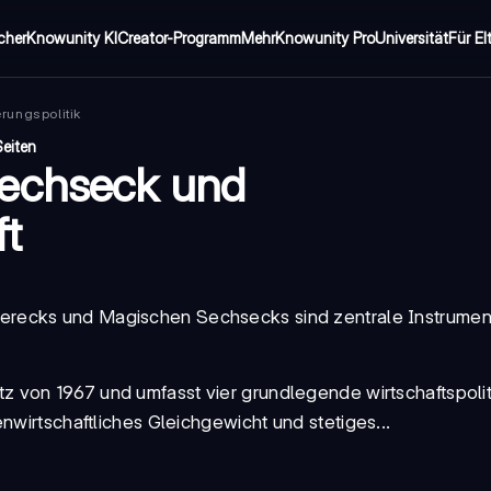
cher
Knowunity KI
Creator-Programm
Mehr
Knowunity Pro
Universität
Für El
erungspolitik
Seiten
Sechseck und
ft
ierecks
und
Magischen Sechsecks
sind zentrale Instrumen
tz von 1967 und umfasst vier grundlegende wirtschaftspolit
enwirtschaftliches Gleichgewicht und
stetiges...