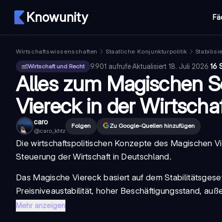
Knowunity
Fä
Wirtschaftswissenschaften
Staatliche Konjunkturpolitik
Stabilisi
9.901
aufrufe
·
Aktualisiert
18. Juli 2026
·
16 
Wirtschaft und Recht
Alles zum Magischen 
Viereck in der Wirtscha
caro
Folgen
Zu Google-Quellen hinzufügen
@
caro_khtz
Die wirtschaftspolitischen Konzepte des
Magischen V
Steuerung der Wirtschaft in Deutschland.
Das
Magische Viereck
basiert auf dem Stabilitätsgese
Preisniveaustabilität, hoher Beschäftigungsstand, auß
Mehr anzeigen