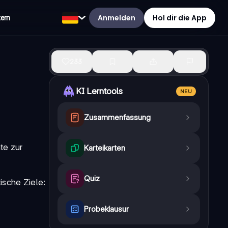
Anmelden
Hol dir die App
tern
233
KI Lerntools
NEU
Zusammenfassung
te zur
Karteikarten
Quiz
ische Ziele:
Probeklausur