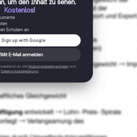
n, um den Inhalt zu sehen
.
Kostenlos!
okumente
oten
onen Schülern an
Mit E-Mail anmelden
zeptierst du die
Nutzungsbedingungen
und
Datenschutzerklärung