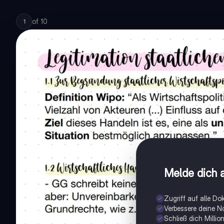
of
10
1
Melde dich a
Zugriff auf alle D
Verbessere deine N
Schließ dich Milli