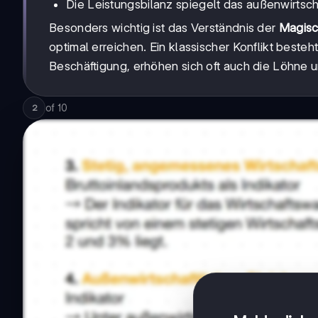
Die Leistungsbilanz spiegelt das außenwirtsch
Besonders wichtig ist das Verständnis der
Magisc
optimal erreichen. Ein klassischer Konflikt besteh
Beschäftigung, erhöhen sich oft auch die Löhne u
of
10
2