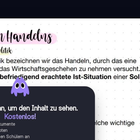
n, um den Inhalt zu sehen
.
Kostenlos!
okumente
oten
onen Schülern an