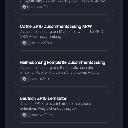
unregelmäßige Verben aus Englisch - past participle
4,282
3
6
Mathe ZP10 Zusammenfassung NRW
Mathe
Zusammenfassung der Mathethemwn für die ZP10
NRW + Formelsammlung
10,199
518
10
Heimsuchung komplette Zusammenfassung
Deutsch
Zusammenfassung des Buches als auch der
einzelnen Kapitel und deren Charakteren. Auch
tabellarisch. Im Unterricht ohne KI erstellt
5,815
119
12
Deutsch ZP10 Lernzettel
Deutsch
Deutsch ZP10 Lernzettel für Informierendes
Schreiben, Vergleichende Analyse,
Sachtexte/Roman/Gedicht..
5,437
145
10