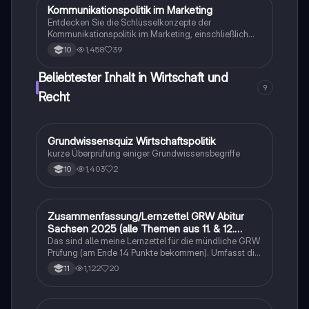
Marketingprozessen.
Kommunikationspolitik im Marketing
Wirtschaft und Recht
Entdecken Sie die Schlüsselkonzepte der
Kommunikationspolitik im Marketing, einschließlich
Sponsoring, Direktmarketing, Public Relations und
1,458
39
10
Werbung. Diese Zusammenfassung bietet einen
klaren Überblick über die verschiedenen Strategien
Beliebtester Inhalt in Wirtschaft und
und Instrumente, die Unternehmen nutzen, um ihre
9
Zielgruppen effektiv zu erreichen und das
Recht
Unternehmensimage zu fördern. Ideal für
Studierende, die sich mit Marketingstrategien und
Kommunikationsmethoden vertraut machen möchten.
G
Grundwissensquiz Wirtschaftspolitik
Wirtschaft und Recht
kurze Überprüfung einiger Grundwissensbegriffe
1,403
2
10
Zusammenfassung/Lernzettel GRW Abitur
Wirtschaft und Recht
Sachsen 2025 (alle Themen aus 11. & 12.
Klasse)
Das sind alle meine Lernzettel für die mündliche GRW
Prüfung (am Ende 14 Punkte bekommen). Umfasst die
Themen Medien, Sozialer Wandel, Internationale
1,122
20
11
Politik, Wirtschaft und politische Theorien. Jedenfalls
viel Erfolg beim Lernen :)