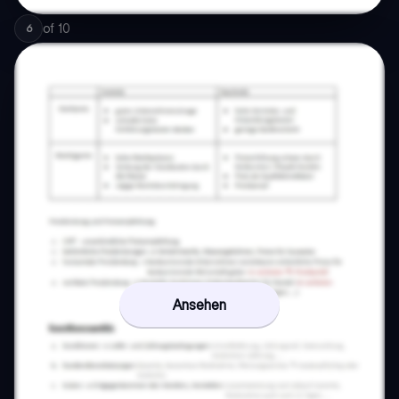
of
10
6
Ansehen