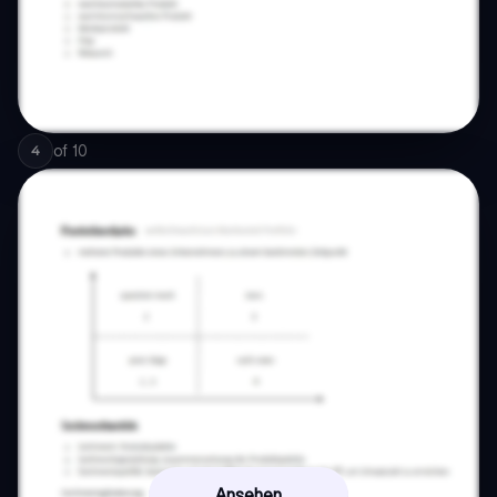
of
10
4
Ansehen