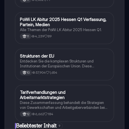
Milton, Friedman und nachhaltiger
Wirtschaftswachstum. Arbeitsmarkt und Tarifpolitik.
PoWi LK Abitur 2025 Hessen Q1 Verfassung,
Wirtschaft und Recht
Partein, Medien
Alle Themen der PoWi LK Abitur 2025 Hessen Q1.
4,239
89
11
Strukturen der EU
Wirtschaft und Recht
Entdecken Sie die komplexen Strukturen und
Institutionen der Europäischen Union. Diese
Zusammenfassung behandelt die Geschichte,
37,904
1,654
10
Verträge, Mitgliedstaaten, Kopenhagener Kriterien,
Ziele und Werte, Zuständigkeitsbereiche sowie die
Prinzipien des europäischen Rechts. Erfahren Sie mehr
über das Demokratiedefizit und die Rolle der EU-
Tarifverhandlungen und
Wirtschaft und Recht
Institutionen wie der Europäischen Kommission, des
Arbeitsmarktstrategien
Europäischen Parlaments und des Europäischen
Diese Zusammenfassung behandelt die Strategien
Rates. Ideal für Studierende der Politikwissenschaft
von Gewerkschaften und Arbeitgeberverbänden bei
und Rechtswissenschaft.
Tarifverhandlungen sowie die Auswirkungen auf den
6,662
184
12
Arbeitsmarkt. Wichtige Themen sind Tarifautonomie,
Tarifkonflikte, atypische Beschäftigungsverhältnisse,
Beliebtester Inhalt
9
Mindestlohn und die Rolle von Gewerkschaften und