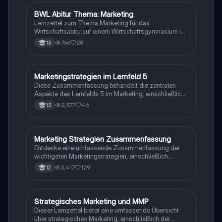
einschließlich Produktgestaltung, Preisgestaltung,
Vertriebswege und Kommunikationskanäle. Ideal für
BWL Abitur Thema: Marketing
Wirtschaft und Recht
Studierende der Betriebswirtschaftslehre.
Lernzettel zum Thema Marketing für das
Wirtschaftsabitu auf einem Wirtschaftsgymnasium in
Baden Württemberg
766
28
13
Marketingstrategien im Lernfeld 5
Arbeitslehre/Wirtschaft/AWT/WRT
Diese Zusammenfassung behandelt die zentralen
Aspekte des Lernfelds 5 im Marketing, einschließlich
Produkt- und Sortimentspolitik, Preispolitik,
2,377
46
13
Distributionspolitik und Kommunikationsstrategien.
Ideal für Kauffrauen und Kaufmänner im
Büromanagement, die sich auf Prüfungen vorbereiten.
Erfahren Sie mehr über Preisbildung,
Marketing Strategien Zusammenfassung
Wirtschaft und Recht
Preisdifferenzierung und effektive
Entdecke eine umfassende Zusammenfassung der
Marketingstrategien.
wichtigsten Marketingstrategien, einschließlich
Produktpolitik, Kommunikationspolitik,
3,417
129
12
Preisdifferenzierung und Marktanalyse. Diese
Übersicht bietet klare Definitionen und zentrale
Punkte, um dir beim Lernen zu helfen. Ideal für
Studierende, die sich auf Prüfungen vorbereiten oder
Strategisches Marketing und MMP
Wirtschaft und Recht
ihr Wissen im Marketing vertiefen möchten.
Dieser Lernzettel bietet eine umfassende Übersicht
über strategisches Marketing, einschließlich der