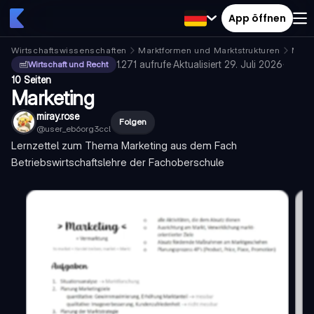
App öffnen
Wirtschaftswissenschaften
Marktformen und Marktstrukturen
Mark
1.271
aufrufe
·
Aktualisiert
29. Juli 2026
·
Wirtschaft und Recht
10 Seiten
Marketing
miray.rose
Folgen
@
user_eb6org3ccl
Lernzettel zum Thema Marketing aus dem Fach
Betriebswirtschaftslehre der Fachoberschule