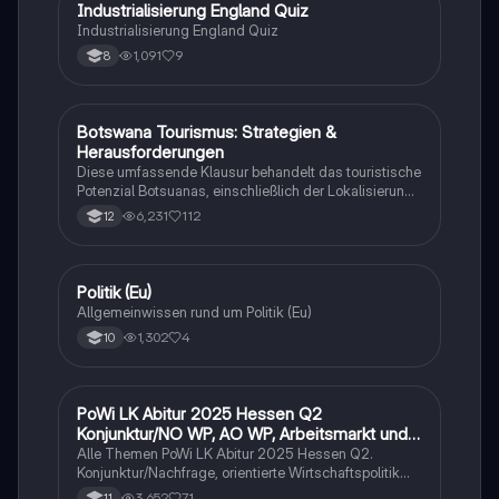
I
Industrialisierung England Quiz
Geschichte
Industrialisierung England Quiz
1,091
9
8
Botswana Tourismus: Strategien &
Geographie/Erdkunde
Herausforderungen
Diese umfassende Klausur behandelt das touristische
Potenzial Botsuanas, einschließlich der Lokalisierung,
Entwicklung und Bewertung der Nachhaltigkeit.
6,231
112
12
Analysiert werden die ökonomischen, sozialen und
ökologischen Aspekte des Tourismus in Botswana.
Ideal für Oberstufenschüler, die sich auf Erdkunde-
Klausuren vorbereiten. Note: 13.
P
Politik (Eu)
Wirtschaft und Recht
Allgemeinwissen rund um Politik (Eu)
1,302
4
10
PoWi LK Abitur 2025 Hessen Q2
Wirtschaft und Recht
Konjunktur/NO WP, AO WP, Arbeitsmarkt und
Traifpolitik
Alle Themen PoWi LK Abitur 2025 Hessen Q2.
Konjunktur/Nachfrage, orientierte Wirtschaftspolitik
von Keynes. Angebot orientierte Wirtschaftspolitik von
3,652
71
11