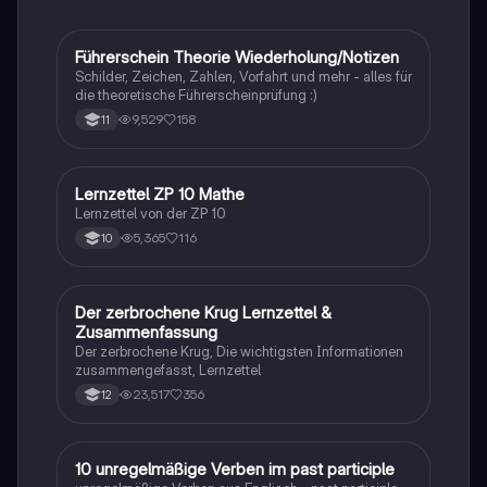
Arbeitgeberverbänden. Ideal für das PoWi-Abitur zur
Vertiefung der Kenntnisse in Arbeitsmarkt- und
Tarifpolitik.
Führerschein Theorie Wiederholung/Notizen
Lerntipps
Schilder, Zeichen, Zahlen, Vorfahrt und mehr - alles für
die theoretische Führerscheinprüfung :)
9,529
158
11
Lernzettel ZP 10 Mathe
Mathe
Lernzettel von der ZP 10
5,365
116
10
Der zerbrochene Krug Lernzettel &
Deutsch
Zusammenfassung
Der zerbrochene Krug, Die wichtigsten Informationen
zusammengefasst, Lernzettel
23,517
356
12
1
10 unregelmäßige Verben im past participle
Englisch