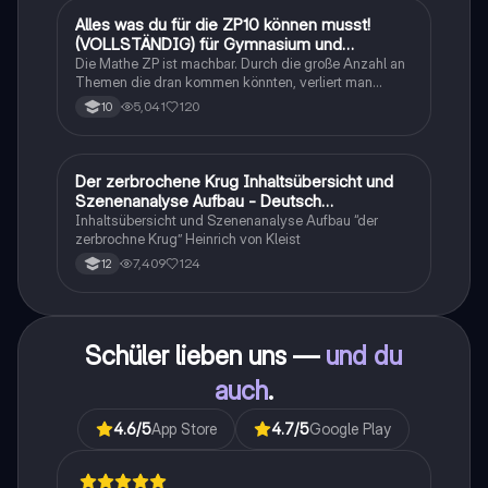
Alles was du für die ZP10 können musst!
Mathe
(VOLLSTÄNDIG) für Gymnasium und
Realschule
Die Mathe ZP ist machbar. Durch die große Anzahl an
Themen die dran kommen könnten, verliert man
schnell den Überblick. Also habe ich von den kleinsten
5,041
120
10
Themen bis hin zu den größten alles
zusammengefasst <3.
Der zerbrochene Krug Inhaltsübersicht und
Deutsch
Szenenanalyse Aufbau - Deutsch
Q1/Q2/Abitur
Inhaltsübersicht und Szenenanalyse Aufbau “der
zerbrochne Krug” Heinrich von Kleist
7,409
124
12
Schüler lieben uns —
und du
auch
.
4.6
/5
App Store
4.7
/5
Google Play