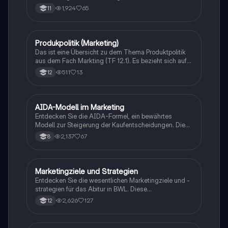
Produktlebenszyklen, Marketingziele (S.M.A.R.T.),
1,924
65
11
Benchmarking und Methoden der Marktforschung.
Erfahren Sie, wie die Marktwachstums-Marktanteils-
Matrix (MMP) zur Positionierung von Produkten
genutzt wird und welche Strategien für verschiedene
Produkpolitik (Marketing)
Arbeitslehre/Wirtschaft/AWT/WRT
Phasen des Produktlebenszyklus geeignet sind.
Das ist eine Übersicht zu dem Thema Produktpolitik
aus dem Fach Markting (TF 12.1). Es bezieht sich auf
den Stoff für das Fachabi in Hessen im Fachbereich
511
13
12
wirtschaft.
AIDA-Modell im Marketing
Wirtschaft und Recht
Entdecken Sie die AIDA-Formel, ein bewährtes
Modell zur Steigerung der Kaufentscheidungen. Diese
Übersicht behandelt die vier Phasen: Aufmerksamkeit,
2,137
67
8
Interesse, Verlangen und Handlung, und zeigt, wie
Marketingstrategien effektiv eingesetzt werden
können, um Konsumenten zum Kauf zu bewegen.
Ideal für Studierende der Marketingwissenschaften.
Marketingziele und Strategien
Wirtschaft und Recht
Entdecken Sie die wesentlichen Marketingziele und -
strategien für das Abitur in BWL. Diese
Zusammenfassung behandelt zentrale Themen wie
2,626
127
12
Preisbildung, Wettbewerbsstrategien, Marketingmix
und die SWOT-Analyse. Ideal für die
Prüfungsvorbereitung und das Verständnis von