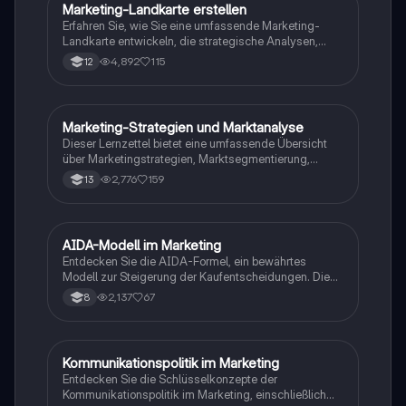
Marketing-Landkarte erstellen
Wirtschaft und Recht
Erfahren Sie, wie Sie eine umfassende Marketing-
Landkarte entwickeln, die strategische Analysen,
Marketingziele, -strategien und den Marketing-Mix
4,892
115
12
umfasst. Diese Übersicht hilft Ihnen, die
verschiedenen Aspekte des operativen Marketings,
einschließlich Produktpolitik, Distributionspolitik und
Kommunikationspolitik, zu verstehen. Ideal für
Marketing-Strategien und Marktanalyse
Wirtschaft und Recht
Studierende im Bereich Marketing und
Dieser Lernzettel bietet eine umfassende Übersicht
Betriebswirtschaft.
über Marketingstrategien, Marktsegmentierung,
Preisbildung und Personalbeschaffung. Er behandelt
2,776
159
13
wichtige Konzepte wie die AIDA-Formel, SWOT-
Analyse, Produktlebenszyklus und die verschiedenen
Marktarten. Ideal für die Vorbereitung auf das Abitur in
Wirtschaft. Themen: Marketingmix, Marktkräfte,
AIDA-Modell im Marketing
Wirtschaft und Recht
qualitative und quantitative Personalbeschaffung.
Entdecken Sie die AIDA-Formel, ein bewährtes
Modell zur Steigerung der Kaufentscheidungen. Diese
Übersicht behandelt die vier Phasen: Aufmerksamkeit,
2,137
67
8
Interesse, Verlangen und Handlung, und zeigt, wie
Marketingstrategien effektiv eingesetzt werden
können, um Konsumenten zum Kauf zu bewegen.
Ideal für Studierende der Marketingwissenschaften.
Kommunikationspolitik im Marketing
Wirtschaft und Recht
Entdecken Sie die Schlüsselkonzepte der
Kommunikationspolitik im Marketing, einschließlich