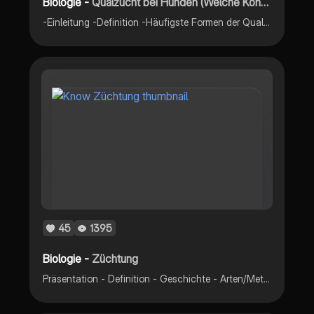
Biologie -
Qualzucht bei Hunden (Welche Konsequenzen kann Qualzucht hervorrufen)
-Einleitung -Definition -Häufigste Formen der Qualzucht -Qualzuchtmerkmale bei Hunderassen -Zuchtziel kindchenschema -Letzter weg "Operation" -beim kauf genau hinhören -kann man Tiere befreien von Qualzuchtmerkmalen ? -Quellen
45
1395
Biologie -
Züchtung
Präsentation - Definition - Geschichte - Arten/Methoden - Ziele - Kritik