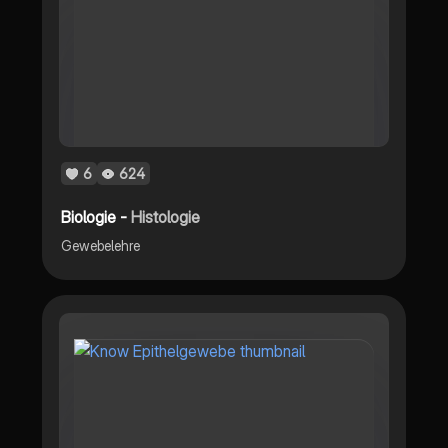
6
624
Biologie -
Histologie
Gewebelehre