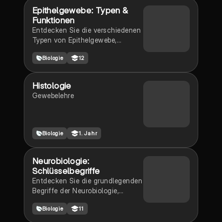
klare Übersicht über die
Epithelgewebe: Typen &
Epidermis, Dermis und Subcutis,
Funktionen
ideal für die MFA-Ausbildung.
Entdecken Sie die verschiedenen
Enthält Abbildungen zur
Typen von Epithelgewebe,
Veranschaulichung.
einschließlich mehrschichtigem
Biologie
12
Übergangsepithel, Drüsenepithel
und Sinnesepithelien. Erfahren
Sie mehr über deren Funktionen,
Histologie
wie Schutz, Sekretion und
Gewebelehre
Reizaufnahme. Diese
Zusammenfassung bietet einen
klaren Überblick über die
histologischen Eigenschaften
Biologie
1. Jahr
und die Bedeutung von
Epithelgewebe in der Anatomie.
Neurobiologie:
Schlüsselbegriffe
Entdecken Sie die grundlegenden
Begriffe der Neurobiologie,
einschließlich Nerven, Neuronen,
Biologie
11
Synapsen und Aktionspotenziale.
Diese umfassende Übersicht