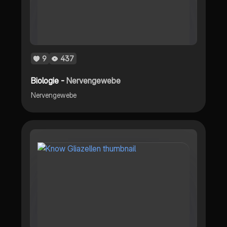
9
437
Biologie -
Nervengewebe
Nervengewebe