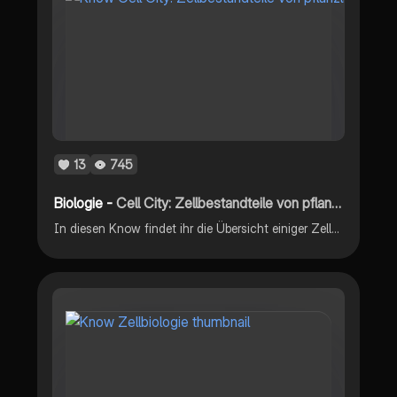
13
745
Biologie -
Cell City: Zellbestandteile von pflanzlichen Zellen (+Funktion)
In diesen Know findet ihr die Übersicht einiger Zellbestandteile der pflanzlichen Zelle mit ihren Funktionen! Vielleicht hilft euch die Analogie der Stadt, um es euch einfacher vorzustellen und es euch besser zu merken. Fragen? -> Schreibt mir.🫶🏼