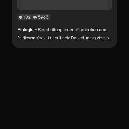
102
5963
Biologie -
Beschriftung einer pflanzlichen und tierischen Zelle unter dem Elektronenmikroskop
In diesem Know findet ihr die Darstellungen einer pflanzlichen und einer tierischen Zelle vor. Dabei habe ich die einzelnen Bestandteile beschriftet.