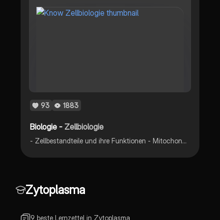
93
1883
Biologie -
Zellbiologie
- Zellbestandteile und ihre Funktionen - Mitochondrien - Chloroplasten - Kompartimentierung - Endosymbiose - Biomembran - Diffusion/ Osmose - Außenmedium/ Innenmedium - Stofftransport
Zytoplasma
9 beste Lernzettel in Zytoplasma