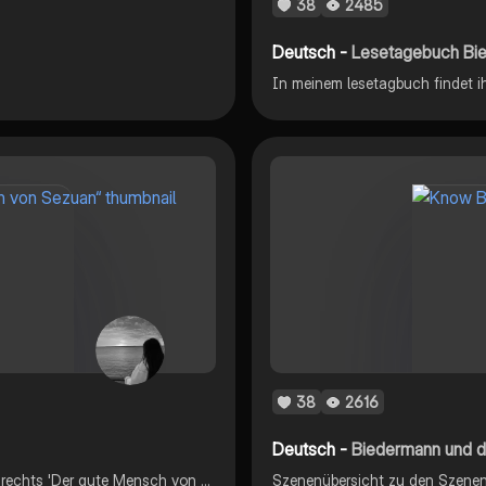
38
2485
Deutsch -
Lesetagebuch Bie
In meinem lesetagbuch findet ih
38
2616
Deutsch -
Biedermann und di
Zusammenfassung und Analyse einer Szene aus Bertolt Brechts 'Der gute Mensch von Sezuan' (15 Punkte)