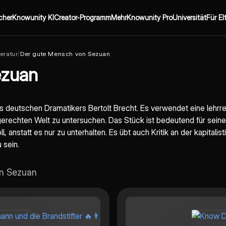
cher
Knowunity KI
Creator-Programm
Mehr
Knowunity Pro
Universität
Für El
eratur
/
Der gute Mensch von Sezuan
ezuan
s deutschen Dramatikers Bertolt Brecht. Es verwendet eine lehrr
gerechten Welt zu untersuchen. Das Stück ist bedeutend für sei
anstatt es nur zu unterhalten. Es übt auch Kritik an der kapitalis
 sein.
on Sezuan