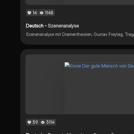
14
1148
Deutsch -
Szenenanalyse
Szenenanalyse mit Dramentheorien, Gustav Freytag, Tra
59
3114