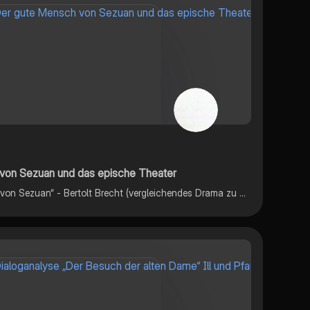
von Sezuan und das epische Theater
Deutsch GK „Der gute Mensch von Sezuan“ - Bertolt Brecht (vergleichendes Drama zu Nathan der Weise); Inhalt: Bertolt Brecht, Inhalt des Dramas, Figurenkonstellation, das epische Theater