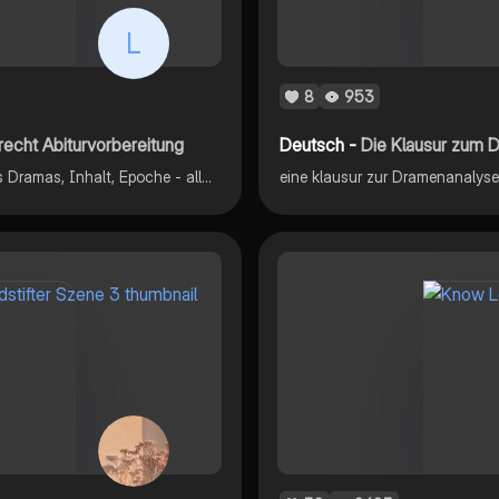
L
8
953
echt Abiturvorbereitung
Deutsch -
Die Klausur zum 
Infos zu: Autor, Thema, Figuren, Leitmotiven, Relevanz des Dramas, Inhalt, Epoche - alles was für‘s Abitur wichtig ist
eine klausur zur Dramenanalyse