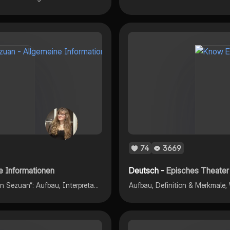
74
3669
e Informationen
Deutsch -
Episches Theater 
Allgemeine Inforamtionen zum Buch „Der gute Mensch von Sezuan“: Aufbau, Interpretation, Epoche, Menschenbild, Verfremdungseffekt
Aufbau, Definition & Merkmale,