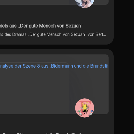
iels aus ,,Der gute Mensch von Sezuan‘‘
Eine Beispielanalyse des Vorspiels des Dramas ,,Der gute Mensch von Sezuan‘‘ von Bertold Brecht