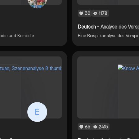
30
1178
Deutsch -
Analyse des Vorsp
gödie und Komödie
E
65
2415