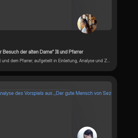
r Besuch der alten Dame“ Ill und Pfarrer
Dialog 2. Akt zwischen Alfred Ill und dem Pfarrer; aufgeteilt in Einleitung, Analyse und Zusammenfassung; erstellt in GoodNotes; Zitate beziehen sich auf Ausgabe EAN:9783257600575; die Ausarbeitung war eine Hausarbeit.