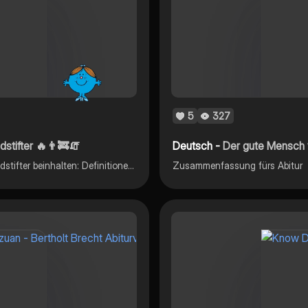
5
327
stifter 🔥👨‍🚒🧯
Deutsch -
Der gute Mensch
Meine Ausarbeitung zum Drama: Biedermann und die Brandstifter beinhalten: Definitionen, Namensableitungen, Aspekte eines klassischen Dramas, Figurenkonstelkationen und am Ende eine LLK über das Drama. Hoffe es hilft :)
Zusammenfassung fürs Abitur