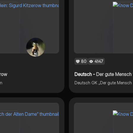
80
4147
erow
Deutsch -
Der gute Mensch 
on