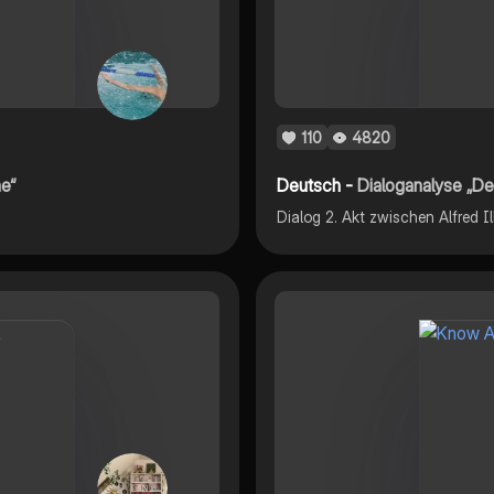
110
4820
e“
Deutsch -
Dialoganalyse „De