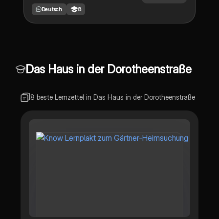
Gebäudeausrüstung) und ihrer
auseinandersetzen möchten.
Deutsch
8
wichtigsten Aspekte. Ideal für
Studierende, die sich schnell
einen Überblick über die
Grundlagen und Anwendungen
der TGA verschaffen möchten.
Das Haus in der Dorotheenstraße
8 beste Lernzettel in Das Haus in der Dorotheenstraße