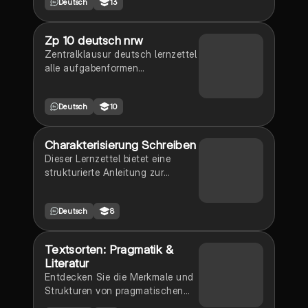
Deutsch
13
Zp 10 deutsch nrw
Zentralklausur deutsch lernzettel
alle aufgabenformen
leseverstehen und textproduktion
Deutsch
10
Charakterisierung Schreiben
Dieser Lernzettel bietet eine
strukturierte Anleitung zur
Erstellung einer
Charakterisierung. Er umfasst
Deutsch
8
wichtige Elemente wie Einleitung,
Hauptteil und Schluss, sowie
Tipps zur Analyse von Figuren,
Textsorten: Pragmatik &
deren Eigenschaften, sozialen
Literatur
Verhältnissen und Entwicklungen
Entdecken Sie die Merkmale und
im Verlauf der Handlung. Ideal
Strukturen von pragmatischen
für Schüler, die ihre
Texten (Reportage, Kommentar,