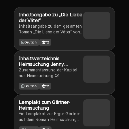
Inhaltsangabe zu „Die Liebe
der Väter“
Inhaltsangabe zu dem gesamten
Roman „Die Liebe der Väter“ von
Thomas Hettche.
Deutsch
12
Inhaltsverzeichnis
Heimsuchung Jenny
Erpenbeck
Zusammenfassung der Kapitel
aus Heimsuchung Q1
Deutsch
12
Lernplakt zum Gärtner-
Heimsuchung
Ein Lernplakat zur Frgur Gärtner
auf dem Roman Heimsuchung
von Jenny Erpenbeck