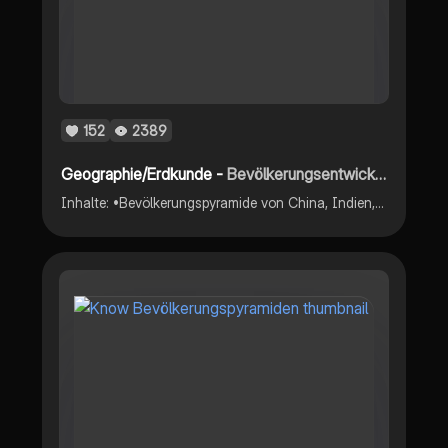
152
2389
Geographie/Erdkunde -
Bevölkerungsentwicklungen beschreiben können
Inhalte: •Bevölkerungspyramide von China, Indien, Malaysia & Nigeria •Vergleich Bevölkerungspyramiden •Auswertung von Bevölkerungspyramiden und dessen Zuordnung •Entwicklung der Weltbevölkerung •Globalen Verteilung •Demographic Divide