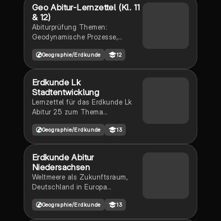
Geo Abitur-Lernzettel (Kl. 11
& 12)
Abiturprüfung Themen:
Geodynamische Prozesse,
Atmosphärische Prozesse,
Geographie/Erdkunde
12
Globale Disparitäten, Ressourcen
und ihre Nutzung, Geographische
Zonen der Erde, Globale
Erdkunde Lk
Bevölkerungsentwicklung,
Stadtentwicklung
Verstädterung, Stadtstrukturen &
Lernzettel für das Erdkunde Lk
Stadtentwicklung in
Abitur 25 zum Thema
Deutschland
Stadtentwicklung
Geographie/Erdkunde
13
Erdkunde Abitur
Niedersachsen
Weltmeere als Zukunftsraum,
Deutschland in Europa
(Strukturwandel,
Geographie/Erdkunde
13
Demographischer Übergang,
Stadtentwicklung, Leitbilder