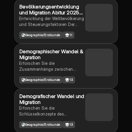
Stadt, Raumplanung,
Bevölkerungsentwicklung
Stndortfaktoren), Subsahara
und Migration Abitur 2025
Afrika
Erdkunde
Entwicklung der Weltbevölkerung
und Steuerungsfaktoren Der
Demographische Übergang Der
Geographie/Erdkunde
11
demographische Übergang im
Entwicklungsländern Die ,,Wealth
Flow Theorie”
Demographischer Wandel &
Bevölkerungswachstum Die
Migration
demographische Alterung
Erforschen Sie die
Migration
Zusammenhänge zwischen
demographischem Wandel,
Geographie/Erdkunde
13
Alterspyramiden und Migration.
Diese Zusammenfassung
behandelt die Ursachen und
Demografischer Wandel und
Folgen der
Migration
Bevölkerungsentwicklung,
Erforschen Sie die
einschließlich Push- und Pull-
Schlüsselkonzepte des
Faktoren sowie deren
demografischen Wandels und der
Auswirkungen auf Gesellschaft
Geographie/Erdkunde
13
Migration. Diese
und Wirtschaft. Ideal für
Zusammenfassung behandelt