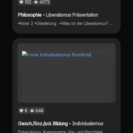
102
4072
Philosophie -
Liberalismus Präsentation
•Note: 2 •Gliederung: →Was ist der Liberalismus? →Grundidee →Entstehung →Verschiedene Formen →Liberalismus auf der Welt →Liberalismus in Deutschland →Berühmte Vertreter →Geschlechterrollen →„Fünf Kernsätze des Liberalismus“ & kurzes Video +Frage
8
648
Gesch./Soz./pol. Bildung -
Individualismus
Entwicklung, Komponente, Vor- und Nachteile