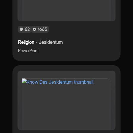
62
1663
Religion -
Jesidentum
PowerPoint