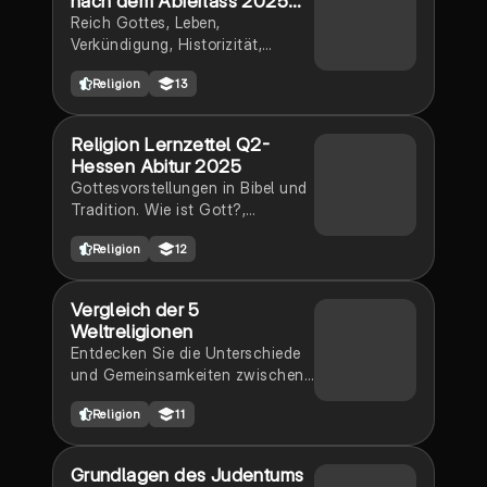
nach dem Abierlass 2025
Hessen
Reich Gottes, Leben,
Verkündigung, Historizität,
Wunder, Gleichnisse,
Religion
13
Doppelgebot, Feindesliebe,
Bergpredigt, Kreuz und
Auferstehung, Paulus, Korinther,
Religion Lernzettel Q2-
christologische Entwürfe,
Hessen Abitur 2025
Konsequenzen und Tragweite
Gottesvorstellungen in Bibel und
von Jesu Verkündigung, Martin
Tradition. Wie ist Gott?,
Luther King
Religionskritik,Feuerbach und
Religion
12
Marx, Dawkins, Gott in den
Religionen (glauben alle an den
gleichen?),Vergleich der
Vergleich der 5
verschiedenen
Weltreligionen
Gottesvorstellungen, Islam,
Entdecken Sie die Unterschiede
Trinität, Buddhismus
und Gemeinsamkeiten zwischen
Judentum, Christentum, Islam,
Religion
11
Buddhismus und Hinduismus.
Diese Übersicht behandelt
zentrale Aspekte wie
Grundlagen des Judentums
Anhängerzahlen, Feste,