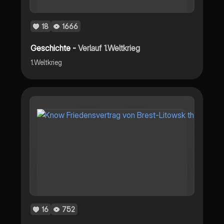
18
1666
Geschichte -
Verlauf 1.Weltkrieg
1.Weltkrieg
16
752