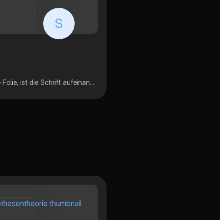
S
In der Präsentation geht es um die Monster Studie (erste Folie, ist die Schrift aufeinander, da bei PDF der Effekt nicht übernommen wird) Ich hab für die Präsentation und den Vortag 13 Punkte erhalten.