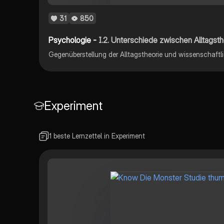
Kinderer
auseina
31
850
möchten
Psychologie -
I.2. Unterschiede zwischen Alltagstheorie und wiss
Gegenüberstellung der Alltagstheorie und wissenschaftl
Experiment
1 beste Lernzettel in Experiment