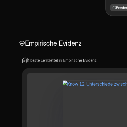
Johnson
Psycho
Monster 
durchgef
untersuc
Auswirk
positive
Feedback
Empirische Evidenz
insbeson
auf Stot
umfasst 
Durchfüh
1 beste Lernzettel in Empirische Evidenz
ihre Folg
Pädagogi
Bedeutu
Anerkenn
Erziehung
Studiere
Pädagog
Psycholo
den ethi
Implikat
Experime