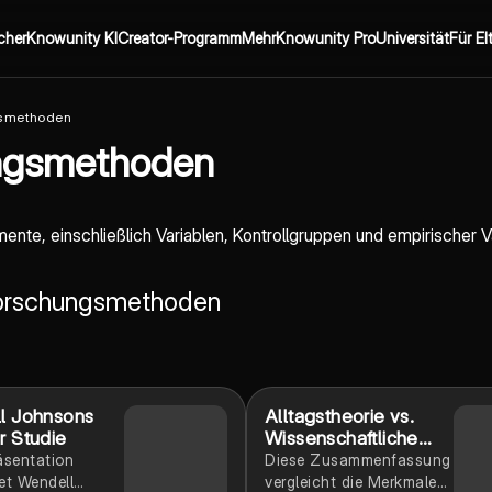
cher
Knowunity KI
Creator-Programm
Mehr
Knowunity Pro
Universität
Für El
gsmethoden
ungsmethoden
nte, einschließlich Variablen, Kontrollgruppen und empirischer V
 Forschungsmethoden
l Johnsons
Alltagstheorie vs.
r Studie
Wissenschaftliche
Pädagogik
äsentation
Diese Zusammenfassung
et Wendell
vergleicht die Merkmale