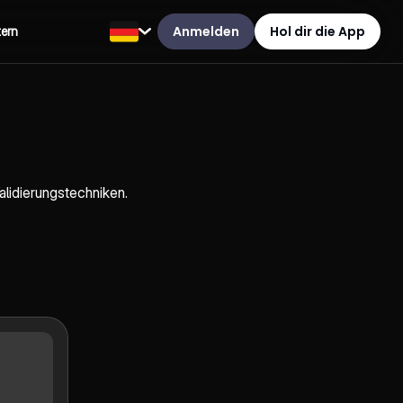
Anmelden
Hol dir die App
tern
alidierungstechniken.