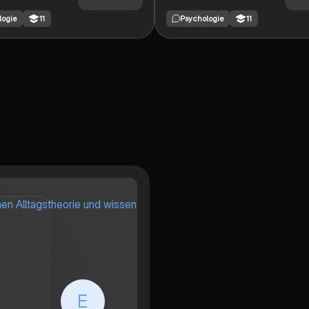
s kontroverse
der Alltagstheorie mit
logie
11
Psychologie
11
Studie, die 1939
denen der
ührt wurde. Sie
wissenschaftlichen
ht die
Pädagogik und
ungen von
Psychologie. Sie
m und negativem
beleuchtet die
 auf Kinder,
Unterschiede in der
dere in Bezug
Erkenntnisgewinnung,
tern. Die Analyse
Objektivität und
die
Wiederholbarkeit von
rung der Studie,
Ergebnissen. Ideal für
en für die
Studierende der
k und die
Erziehungswissenschafte
ng von Lob und
n, die ein tieferes
ung in der
Verständnis für
. Ideal für
wissenschaftliche
nde der
Methoden in der
ik und
Pädagogik entwickeln
gie, die sich mit
möchten.
schen
ionen von
E
nten in der