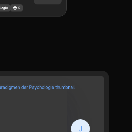
ogischen
logie
12
men,
eßlich
rismus,
sychologie und
ismus. Diese
t bietet Einblicke
auptströmungen,
rtreter und
ngsmethoden.
r Studierende der
gie, die ein
ndes Verständnis
chiedenen
 und deren
ng in der Praxis
J