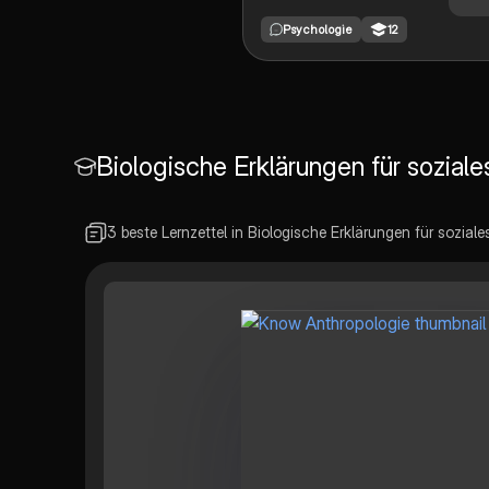
Sozialdarwinismus vs.
Psychologie
12
Sozialbiologie,
Seele/Geist/Körper,
Monismus vs. Dualismus,
Platon, Kant, Aristoteles,
Descartes
Biologische Erklärungen für soziale
3 beste Lernzettel in Biologische Erklärungen für soziale