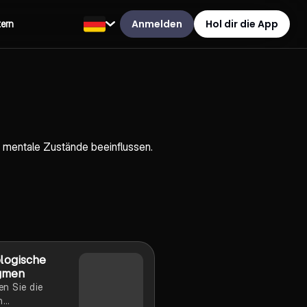
Anmelden
Hol dir die App
tern
 mentale Zustände beeinflussen.
logische
gmen
n Sie die
n