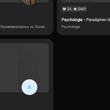
24
2401
Psychologie -
Paradigmen d
Menschenbilder, Was ist der Mensch?, Mensch und Tier, Sozialdarwinismus vs. Sozialbiologie, Seele/Geist/Körper, Monismus vs. Dualismus, Platon, Kant, Aristoteles, Descartes
Psychologie
A