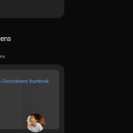
tens
ens