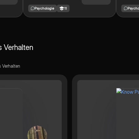
Psychologie,
psychol
Psychologie
11
Psycho
einschließlich
Paradig
Behaviorismus,
einschli
Kognitivismus und
Behavio
Tiefenpsychologie. Diese
Tiefenp
Zusammenfassung
Kognitiv
behandelt die
Übersich
s Verhalten
Hauptvertreter wie
in die H
Sigmund Freud, Konrad
deren Ve
Lorenz und Jean Piaget
Forschu
sowie deren
Ideal fü
s Verhalten
Forschungsmethoden
Psycholo
und Grundannahmen.
umfasse
Ideal für Studierende, die
der vers
die Entwicklung
Ansätze
psychologischer Theorien
Anwendu
und deren Anwendung in
suchen.
der Praxis verstehen
möchten.