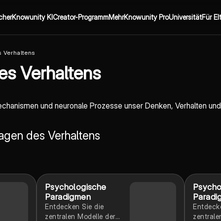
cher
Knowunity KI
Creator-Programm
Mehr
Knowunity Pro
Universität
Für El
 Verhaltens
es Verhaltens
echanismen und neuronale Prozesse unser Denken, Verhalten und
lagen des Verhaltens
Psychologische
Psycho
Paradigmen
Paradi
Entdecken Sie die
Entdecke
zentralen Modelle der
zentrale